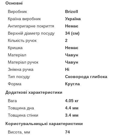
Основні
Виробник
Brizoll
Країна виробник
Україна
Антипригарне покриття
Немає
Верхній діаметр посуду
34 (см)
Кількість ручок
2
Кришка
Немає
Матеріал
Чавун
Матеріал ручок
Чавун
Знімна ручка
Ні
Тип посуду
Сковорода глибока
Форма
Кругла
Додаткові характеристики
Вага
4.05 кг
Товщина дна
4.4 мм
Товщина стінки
3.4 мм
Користувальницькі характеристики
Висота, мм
74