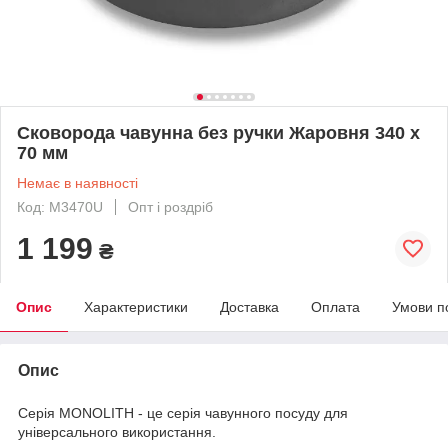
Сковорода чавунна без ручки Жаровня 340 х
70 мм
Немає в наявності
Код: M3470U
Опт і роздріб
1 199
₴
Опис
Характеристики
Доставка
Оплата
Умови п
Опис
Серія MONOLITH - це серія чавунного посуду для
універсального використання.