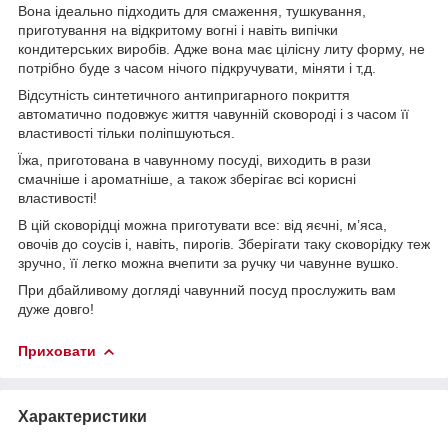
Вона ідеально підходить для смаження, тушкування,
приготування на відкритому вогні і навіть випічки
кондитерських виробів. Адже вона має цілісну литу форму, не
потрібно буде з часом нічого підкручувати, міняти і т,д.
Відсутність синтетичного антипригарного покриття
автоматично подовжує життя чавунній сковороді і з часом її
властивості тільки поліпшуються.
Їжа, приготована в чавунному посуді, виходить в рази
смачніше і ароматніше, а також зберігає всі корисні
властивості!
В цій сковорідці можна приготувати все: від яєчні, м’яса,
овочів до соусів і, навіть, пирогів. Зберігати таку сковорідку теж
зручно, її легко можна вчепити за ручку чи чавунне вушко.
При дбайливому догляді чавунний посуд прослужить вам
дуже довго!
Приховати
Характеристики