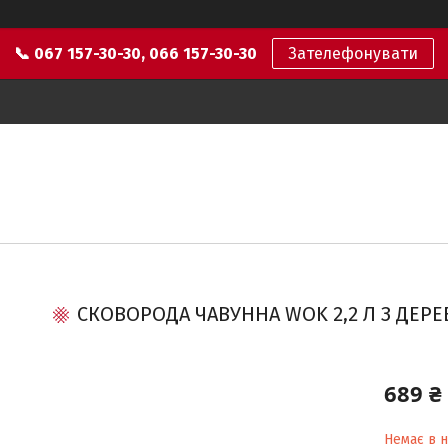
📞 067 157-30-30, 066 157-30-30
Зателефонувати
СКОВОРОДА ЧАВУННА WOK 2,2 Л З ДЕР
689 ₴
Немає в н