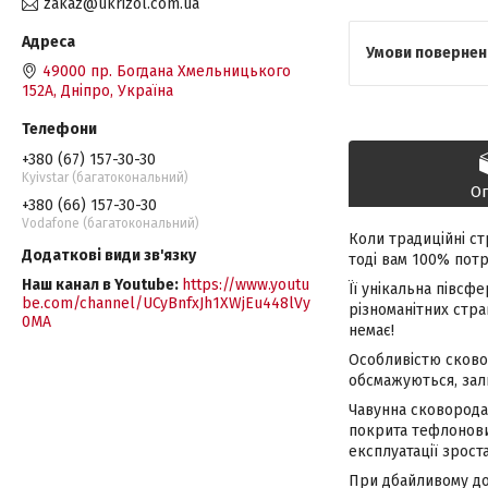
zakaz@ukrizol.com.ua
49000 пр. Богдана Хмельницького
152А, Дніпро, Україна
+380 (67) 157-30-30
Kyivstar (багатокональний)
О
+380 (66) 157-30-30
Vodafone (багатокональний)
Коли традиційні ст
тоді вам 100% пот
Наш канал в Youtube
https://www.youtu
Її унікальна півсф
be.com/channel/UCyBnfxJh1XWjEu448lVy
різноманітних стра
0MA
немає!
Особливістю сково
обсмажуються, зал
Чавунна сковорода 
покрита тефлоновим
експлуатації зрост
При дбайливому до