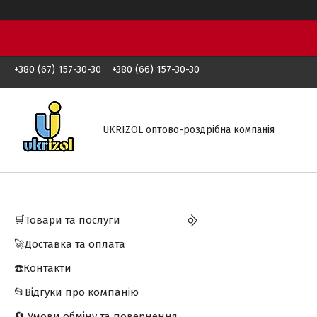
+380 (67) 157-30-30
+380 (66) 157-30-30
UKRIZOL оптово-роздрібна компанія
🛒Товари та послуги
🚀Доставка та оплата
☎️Контакти
📂Відгуки про компанію
🔄 Умови обміну та повернення