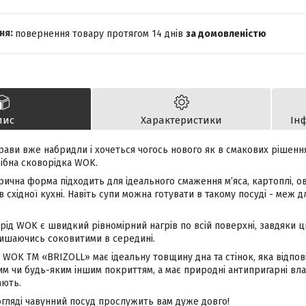
повернення товару протягом 14 днів
за домовленістю
пис
Характеристики
Ін
рави вже набридли і хочеться чогось нового як в смакових рішеннях
рібна сковорідка WOK.
ерична форма підходить для ідеального смаження м’яса, картоплі, о
в східної кухні. Навіть супи можна готувати в такому посуді - меж
рід WOK є швидкий рівномірний нагрів по всій поверхні, завдяки
ишаючись соковитими в середині.
WOK ТМ «BRIZOLL» має ідеальну товщину дна та стінок, яка відпові
 чи будь-яким іншим покриттям, а має природні антипригарні власт
ають.
гляді чавунний посуд прослужить вам дуже довго!