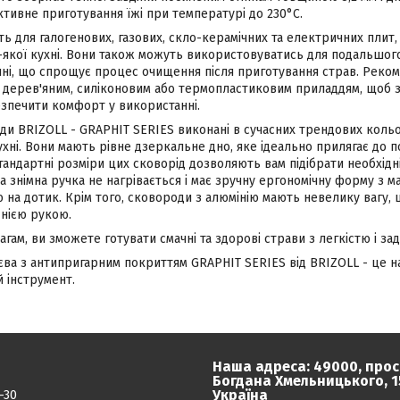
тивне приготування їжі при температурі до 230°C.
ь для галогенових, газових, скло-керамічних та електричних плит,
якої кухні. Вони також можуть використовуватись для подальшого 
ні, що спрощує процес очищення після приготування страв. Реко
 дерев'яним, силіконовим або термопластиковим приладдям, щоб з
езпечити комфорт у використанні.
ди BRIZOLL - GRAPHIT SERIES виконані в сучасних трендових кольо
ухні. Вони мають рівне дзеркальне дно, яке ідеально прилягає до п
тандартні розміри цих сковорід дозволяють вам підібрати необхідні
а знімна ручка не нагрівається і має зручну ергономічну форму з 
 на дотик. Крім того, сковороди з алюмінію мають невелику вагу,
днією рукою.
гам, ви зможете готувати смачні та здорові страви з легкістю і за
ва з антипригарним покриттям GRAPHIT SERIES від BRIZOLL - це на
й інструмент.
Наша адреса: 49000, прос
Богдана Хмельницького, 15
Україна
-30