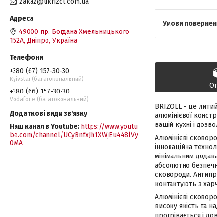
zakaz@ukrizol.com.ua
49000 пр. Богдана Хмельницького
152А, Дніпро, Україна
+380 (67) 157-30-30
Kyivstar (багатокональний)
О
+380 (66) 157-30-30
Vodafone (багатокональний)
BRIZOLL - це лити
алюмінієвої констр
вашій кухні і дозв
Наш канал в Youtube
https://www.youtu
be.com/channel/UCyBnfxJh1XWjEu448lVy
Алюмінієві сковор
0MA
інноваційна технол
мінімальним додава
абсолютно безпечне
сковороди. Антипри
контактують з хар
Алюмінієві сковоро
високу якість та н
прогрівається і до