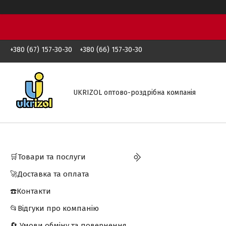
+380 (67) 157-30-30
+380 (66) 157-30-30
UKRIZOL оптово-роздрібна компанія
🛒Товари та послуги
🚀Доставка та оплата
☎️Контакти
📂Відгуки про компанію
🔄 Умови обміну та повернення