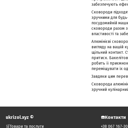
забезпечують ефек
Сковороди підходят
зручними для будь-
посудомийній маши
сковороди разом з
властивості та заб
Алюмінієві сковоро
вигляду на вашій к
щільний контакт. С
притиск. Бакелітов
робить її приємною
переміщувати їх о
Завдяки цим перева
Сковорода алюмініє
зручний кулінарни
ukrizol.xyz ©️
☎️Контакти
🛒Товари та послуги
+38 067 167-30