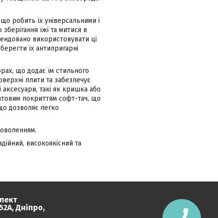
 що робить їх універсальними і
зберігання їжі та митися в
мендовано використовувати ці
берегти їх антипригарні
рах, що додає їм стильного
оверхні плити та забезпечує
 аксесуари, такі як кришка або
матовим покриттям софт-тач, що
 що дозволяє легко
доволенням.
дійний, високоякісний та
пект
2А, Дніпро,
КНОПКА