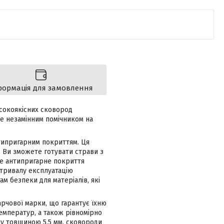
формація для замовлення
исокоякісних сковород
не незамінним помічником на
типригарним покриттям. Ця
. Ви зможете готувати страви з
 це антипригарне покриття
 тривалу експлуатацію
м безпеки для матеріалів, які
арчової марки, що гарантує їхню
температур, а також рівномірно
дну товщиною 5,5 мм, сковороди