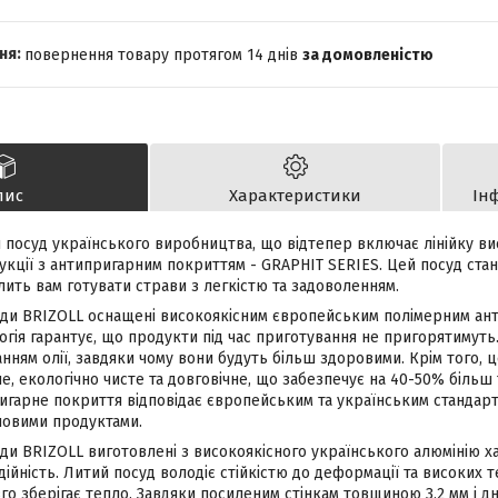
повернення товару протягом 14 днів
за домовленістю
пис
Характеристики
Ін
й посуд українського виробництва, що відтепер включає лінійку в
укції з антипригарним покриттям - GRAPHIT SERIES. Цей посуд ста
олить вам готувати страви з легкістю та задоволенням.
оди BRIZOLL оснащені високоякісним європейським полімерним ан
огія гарантує, що продукти під час приготування не пригорятимуть
нням олії, завдяки чому вони будуть більш здоровими. Крім того,
, екологічно чисте та довговічне, що забезпечує на 40-50% більш
гарне покриття відповідає європейським та українським стандарта
човими продуктами.
ди BRIZOLL виготовлені з високоякісного українського алюмінію х
адійність. Литий посуд володіє стійкістю до деформації та високих 
вго зберігає тепло. Завдяки посиленим стінкам товщиною 3,2 мм і 