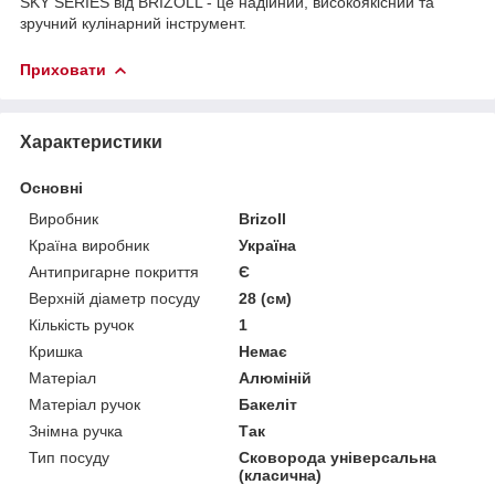
SKY SERIES від BRIZOLL - це надійний, високоякісний та
зручний кулінарний інструмент.
Приховати
Характеристики
Основні
Виробник
Brizoll
Країна виробник
Україна
Антипригарне покриття
Є
Верхній діаметр посуду
28 (см)
Кількість ручок
1
Кришка
Немає
Матеріал
Алюміній
Матеріал ручок
Бакеліт
Знімна ручка
Так
Тип посуду
Сковорода універсальна
(класична)