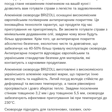
посуд стане незамінним помічником на вашій кухні і
дозволить вам готувати страви з легкістю та задоволенням.
Алюмінієві сковороди BRIZOLL оснащені високоякісним
європейським полімерним антипригарним покриттям. Ця
інноваційна технологія гарантує, що продукти під час
приготування не пригорятимуть. Ви зможете готувати страви з
мінімальним додаванням олії, завдяки чому вони будуть
більш здоровими. Крім того, це антипригарне покриття
абсолютно безпечне, екологічно чисте та довговічне, що
забезпечує на 40-50% більш тривалу експлуатацію сковороди.
Антипригарне покриття відповідає європейським та
українським стандартам безпеки для матеріалів, які
контактують з харчовими продуктами.
Алюмінієві сковороди BRIZOLL виготовлені з високоякісного
українського алюмінію харчової марки, що гарантує їхню
високу якість та надійність. Литий посуд володіє стійкістю до
деформації та високих температур, а також рівномірно
прогрівається і довго зберігає тепло. Завдяки посиленим
стінкам товщиною 3,2 мм і дну товщиною 5,5 мм, сковороди
забезпечують ефективне приготування їжі при температурі до
230°C.
Сковороди підходять для галогенових, газових, скло-