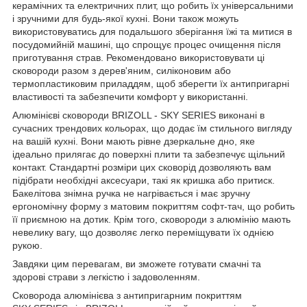
керамічних та електричних плит, що робить їх універсальними
і зручними для будь-якої кухні. Вони також можуть
використовуватись для подальшого зберігання їжі та митися в
посудомийній машині, що спрощує процес очищення після
приготування страв. Рекомендовано використовувати ці
сковороди разом з дерев'яним, силіконовим або
термопластиковим приладдям, щоб зберегти їх антипригарні
властивості та забезпечити комфорт у використанні.
Алюмінієві сковороди BRIZOLL - SKY SERIES виконані в
сучасних трендових кольорах, що додає їм стильного вигляду
на вашій кухні. Вони мають рівне дзеркальне дно, яке
ідеально прилягає до поверхні плити та забезпечує щільний
контакт. Стандартні розміри цих сковорід дозволяють вам
підібрати необхідні аксесуари, такі як кришка або притиск.
Бакелітова знімна ручка не нагрівається і має зручну
ергономічну форму з матовим покриттям софт-тач, що робить
її приємною на дотик. Крім того, сковороди з алюмінію мають
невелику вагу, що дозволяє легко переміщувати їх однією
рукою.
Завдяки цим перевагам, ви зможете готувати смачні та
здорові страви з легкістю і задоволенням.
Сковорода алюмінієва з антипригарним покриттям