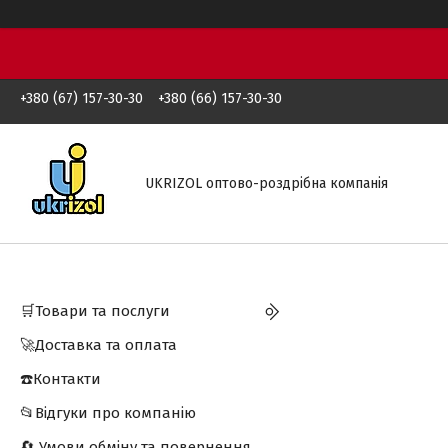
+380 (67) 157-30-30
+380 (66) 157-30-30
UKRIZOL оптово-роздрібна компанія
🛒Товари та послуги
🚀Доставка та оплата
☎️Контакти
📂Відгуки про компанію
🔄 Умови обміну та повернення