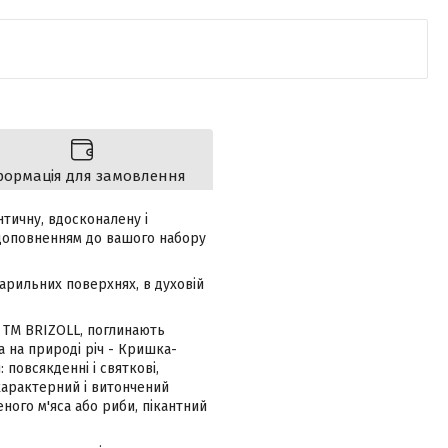
формація для замовлення
тичну, вдосконалену і
 доповненням до вашого набору
рильних поверхнях, в духовій
і TM BRIZOLL, поглинають
а на природі річ - Кришка-
повсякденні і святкові,
 характерний і витончений
ного м'яса або риби, пікантний