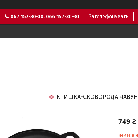
📞 067 157-30-30, 066 157-30-30
Зателефонувати
КРИШКА-СКОВОРОДА ЧАВУН
749 ₴
Немає в н