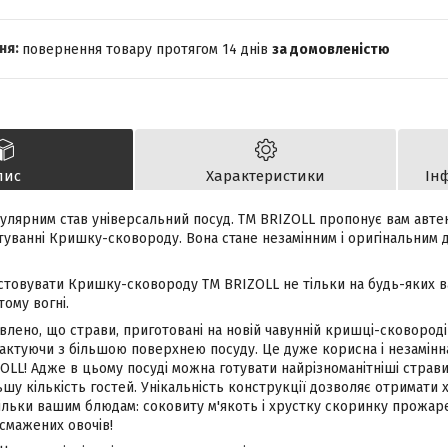
повернення товару протягом 14 днів
за домовленістю
пис
Характеристики
Ін
улярним став універсальний посуд. ТМ BRIZOLL пропонує вам автен
туванні Кришку-сковороду. Вона стане незамінним і оригінальним
товувати Кришку-сковороду ТМ BRIZOLL не тільки на будь-яких ва
тому вогні.
влено, що страви, приготовані на новій чавунній кришці-сковород
тактуючи з більшою поверхнею посуду. Це дуже корисна і незамінн
LL! Адже в цьому посуді можна готувати найрізноманітніші страви: 
ьшу кількість гостей. Унікальність конструкції дозволяє отримати
ільки вашим блюдам: соковиту м'якоть і хрустку скоринку прожаре
смажених овочів!