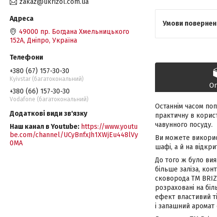
zakaz@ukrizol.com.ua
49000 пр. Богдана Хмельницького
152А, Дніпро, Україна
+380 (67) 157-30-30
Kyivstar (багатокональний)
О
+380 (66) 157-30-30
Vodafone (багатокональний)
Останнім часом поп
практичну в корис
чавунного посуду.
Наш канал в Youtube
https://www.youtu
be.com/channel/UCyBnfxJh1XWjEu448lVy
Ви можете викорис
0MA
шафі, а й на відкри
До того ж було вия
більше заліза, кон
сковорода ТМ BRIZO
розраховані на біл
ефект властивий т
і запашний аромат 