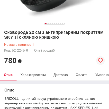
Сковорода 22 см з антипригарним покриттям
SKY зі скляною кришкою
Немає в наявності
Код: 52-2245-6
Опт і роздріб
780
₴
Опис
Характеристики
Доставка
Оплата
Умови п
Опис
BRIZOLL - це литий посуд українського виробництва, що
відтепер включає лінійку високоякісних сковород алюмінієвої
конструкції з антипригарним покриттям - SKY SERIES. Цей