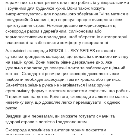
керамічних та електричних плит, що робить їх універсальними
і зручними для будь-якої кухні. Вони також можуть
використовуватись для подальшого зберігання їжі та митися в
посудомийній машині, що спрощує процес очищення після
приготування страв. Рекомендовано використовувати ці
сковороди разом з дерев'яним, силіконовим або
термопластиковим приладдям, щоб зберегти їх антипригарні
властивості та забезпечити комфорт у використанні.
Алюмінієві сковороди BRIZOLL - SKY SERIES виконані в
сучасних трендових кольорах, що додає їм стильного вигляду
на вашій кухні. Вони мають рівне дзеркальне дно, яке
ідеально прилягає до поверхні плити та забезпечує щільний
контакт. Стандартні розміри цих сковорід дозволяють вам
підібрати необхідні аксесуари, такі як кришка або притиск.
Бакелітова знімна ручка не нагрівається і має зручну
ергономічну форму з матовим покриттям софт-тач, що робить
її приємною на дотик. Крім того, сковороди з алюмінію мають
невелику вагу, що дозволяє легко переміщувати їх однією
рукою.
Завдяки цим перевагам, ви зможете готувати смачні та
здорові страви з легкістю і задоволенням.
Сковорода алюмінієва з антипригарним покриттям