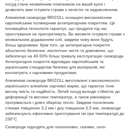
посуд стане незамінним помічником на вашій кухні і
дозволить вам готувати страви з легкістю та задоволенням.
Алюмінієві сковороди BRIZOLL оснащені високоякісним
європейським полімерним антипригарним покриттям. Ця
інноваційна технологія гарантує, що продукти під час
приготування не пригорятимуть. Ви зможете готувати страви з
мінімальним додаванням олії, завдяки чому вони будуть
більш здоровими. Крім того, це антипригарне покриття
абсолютно безпечне, екологічно чисте та довговічне, що
забезпечує на 40-50% більш тривалу експлуатацію сковороди.
Антипригарне покриття відповідає європейським та
українським стандартам безпеки для матеріалів, які
контактують з харчовими продуктами.
Алюмінієві сковороди BRIZOLL виготовлені з високоякісного
українського алюмінію харчової марки, що гарантує їхню
високу якість та надійність. Литий посуд володіє стійкістю до
деформації та високих температур, а також рівномірно
прогрівається і довго зберігає тепло. Завдяки посиленим
стінкам товщиною 3,2 мм і дну товщиною 5,5 мм, сковороди
забезпечують ефективне приготування їжі при температурі до
230°C.
Сковороди підходять для галогенових, газових, скло-