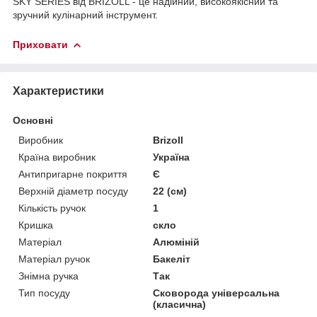
SKY SERIES від BRIZOLL - це надійний, високоякісний та
зручний кулінарний інструмент.
Приховати
Характеристики
Основні
Виробник
Brizoll
Країна виробник
Україна
Антипригарне покриття
Є
Верхній діаметр посуду
22 (см)
Кількість ручок
1
Кришка
скло
Матеріал
Алюміній
Матеріал ручок
Бакеліт
Знімна ручка
Так
Тип посуду
Сковорода універсальна
(класична)