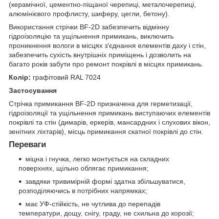
(керамічної, цементно-піщаної черепиці, металочерепиці,
алюмінієвого профлисту, шиферу, цегли, бетону).
Використання стрічки BF-2D забезпечить відмінну
гідроізоляцію та ущільнення примикань, виключить
проникнення вологи в місцях з'єднання елементів даху і стін,
забезпечить сухість внутрішніх приміщень і дозволить на
багато років забути про ремонт покрівлі в місцях примикань.
Колір:
графітовий RAL 7024
Застосування
Стрічка примикання BF-2D призначена для герметизації,
гідроізоляції та ущільнення примикань виступаючих елементів
покрівлі та стін (димарів, еркерів, мансардних і слухових вікон,
зенітних ліхтарів), місць примикання скатної покрівлі до стін.
Переваги
міцна і гнучка, легко монтується на складних
поверхнях, щільно облягає примикання;
завдяки тривимірній формі здатна збільшуватися,
розподіляючись в потрібних напрямках;
має УФ-стійкість, не чутлива до перепадів
температури, дощу, снігу, граду, не схильна до корозії;