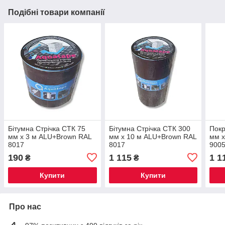
Подібні товари компанії
Бітумна Стрічка СТК 75
Бітумна Стрічка СТК 300
Покр
мм х 3 м ALU+Brown RAL
мм х 10 м ALU+Brown RAL
мм х
8017
8017
900
190
1 115
1 1
₴
₴
Купити
Купити
Про нас