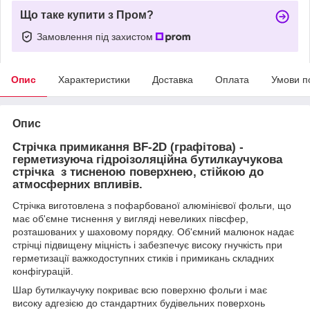
Що таке купити з Пром?
Замовлення під захистом
Опис
Характеристики
Доставка
Оплата
Умови п
Опис
Стрічка примикання BF-2D (графітова) -
герметизуюча гідроізоляційна бутилкаучукова
стрічка з тисненою поверхнею, стійкою до
атмосферних впливів.
Стрічка виготовлена з пофарбованої алюмінієвої фольги, що
має об'ємне тиснення у вигляді невеликих півсфер,
розташованих у шаховому порядку. Об'ємний малюнок надає
стрічці підвищену міцність і забезпечує високу гнучкість при
герметизації важкодоступних стиків і примикань складних
конфігурацій.
Шар бутилкаучуку покриває всю поверхню фольги і має
високу адгезією до стандартних будівельних поверхонь