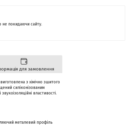
р не покидаючи сайту.
формація для замовлення
виготовлена з хімічно зшитого
ищений силіконізованим
 звукоізоляційні властивості.
вляючий металевий профіль