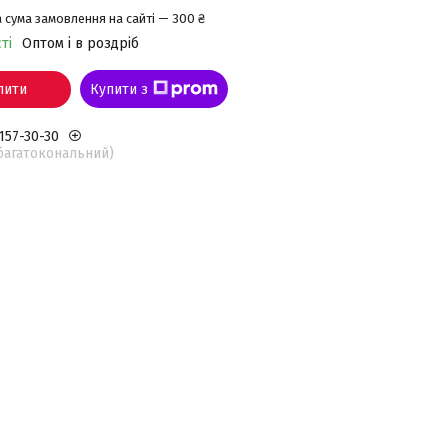
 сума замовлення на сайті — 300 ₴
ті
Оптом і в роздріб
пити
Купити з
 157-30-30
(багатокональний)