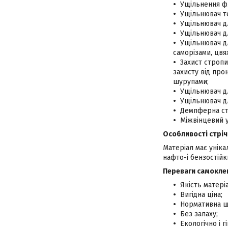
Ущільнення ф
Ущільнювач т
Ущільнювач дл
Ущільнювач дл
Ущільнювач дл
саморізами, цвяха
Захист стропи
захисту від про
шурупами;
Ущільнювач д
Ущільнювач д
Демпферна стр
Міжвінцевий 
Особливості стріч
Матеріал має уніка
нафто-і бензостійки
Переваги самоклею
Якість матері
Вигідна ціна;
Нормативна щі
Без запаху;
Екологічно і г