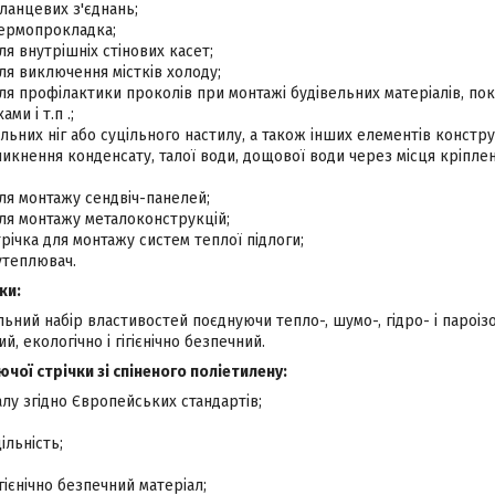
ланцевих з'єднань;
ермопрокладка;
я внутрішніх стінових касет;
я виключення містків холоду;
я профілактики проколів при монтажі будівельних матеріалів, пок
ми і т.п .;
льних ніг або суцільного настилу, а також інших елементів конструк
никнення конденсату, талої води, дощової води через місця кріпл
ля монтажу сендвіч-панелей;
ля монтажу металоконструкцій;
ічка для монтажу систем теплої підлоги;
утеплювач.
ки:
льний набір властивостей поєднуючи тепло-, шумо-, гідро- і пароізо
й, екологічно і гігієнічно безпечний.
чої стрічки зі спіненого поліетилену:
алу згідно Європейських стандартів;
льність;
ігієнічно безпечний матеріал;