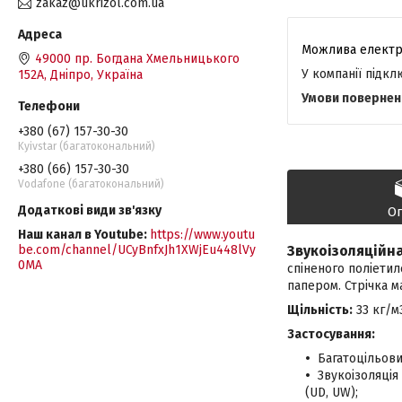
zakaz@ukrizol.com.ua
49000 пр. Богдана Хмельницького
У компанії підк
152А, Дніпро, Україна
+380 (67) 157-30-30
Kyivstar (багатокональний)
+380 (66) 157-30-30
Vodafone (багатокональний)
О
Наш канал в Youtube
https://www.youtu
be.com/channel/UCyBnfxJh1XWjEu448lVy
Звукоізоляційн
0MA
спіненого поліетил
папером. Стрічка м
Щільність:
33 кг/м
Застосування:
Багатоцільов
Звукоізоляці
(UD, UW);