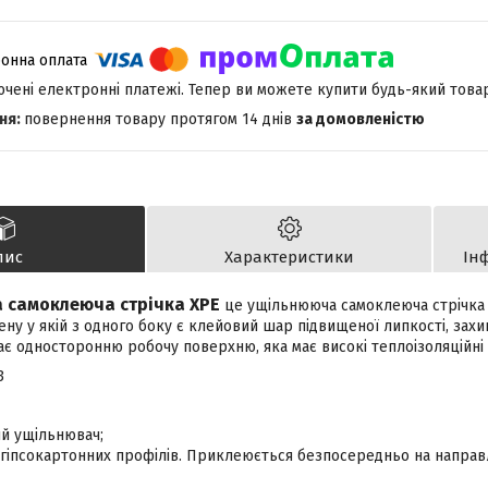
лючені електронні платежі. Тепер ви можете купити будь-який това
повернення товару протягом 14 днів
за домовленістю
пис
Характеристики
Ін
а самоклеюча стрічка XPE
це ущільнююча самоклеюча стрічка 
ену у якій з одного боку є клейовий шар підвищеної липкості, зах
ає односторонню робочу поверхню, яка має високі теплоізоляційні і
3
ий ущільнювач;
я гіпсокартонних профілів. Приклеюється безпосередньо на напра