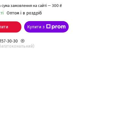
 сума замовлення на сайті — 300 ₴
ті
Оптом і в роздріб
пити
Купити з
 157-30-30
(багатокональний)