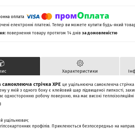
лючені електронні платежі. Тепер ви можете купити будь-який това
повернення товару протягом 14 днів
за домовленістю
пис
Характеристики
Ін
а самоклеюча стрічка XPE
це ущільнююча самоклеюча стрічка 
ену у якій з одного боку є клейовий шар підвищеної липкості, зах
ає односторонню робочу поверхню, яка має високі теплоізоляційні і
3
ий ущільнювач;
я гіпсокартонних профілів. Приклеюється безпосередньо на напра