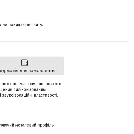
р не покидаючи сайту.
формація для замовлення
виготовлена з хімічно зшитого
ищений силіконізованим
 звукоізоляційні властивості.
вляючий металевий профіль