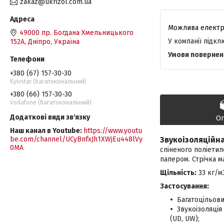
zakaz@ukrizol.com.ua
49000 пр. Богдана Хмельницького
У компанії підк
152А, Дніпро, Україна
+380 (67) 157-30-30
Kyivstar (багатокональний)
+380 (66) 157-30-30
Vodafone (багатокональний)
О
Наш канал в Youtube
https://www.youtu
be.com/channel/UCyBnfxJh1XWjEu448lVy
Звукоізоляційн
0MA
спіненого поліетил
папером. Стрічка м
Щільність:
33 кг/м
Застосування:
Багатоцільов
Звукоізоляці
(UD, UW);