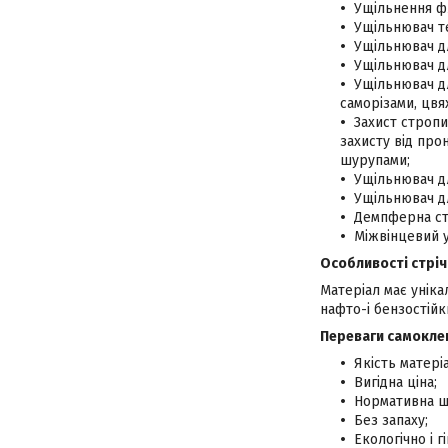
Ущільнення ф
Ущільнювач т
Ущільнювач дл
Ущільнювач дл
Ущільнювач дл
саморізами, цвяха
Захист стропи
захисту від про
шурупами;
Ущільнювач д
Ущільнювач д
Демпферна стр
Міжвінцевий 
Особливості стріч
Матеріал має уніка
нафто-і бензостійки
Переваги самоклею
Якість матері
Вигідна ціна;
Нормативна щі
Без запаху;
Екологічно і г