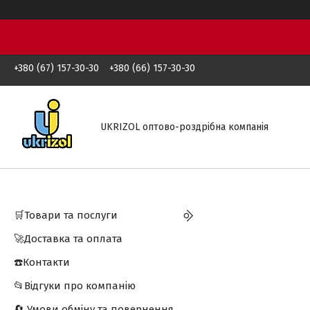
+380 (67) 157-30-30
+380 (66) 157-30-30
UKRIZOL оптово-роздрібна компанія
🛒Товари та послуги
🚀Доставка та оплата
☎️Контакти
📂Відгуки про компанію
🔄 Умови обміну та повернення