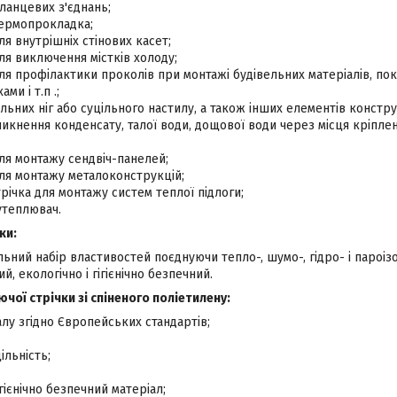
ланцевих з'єднань;
ермопрокладка;
я внутрішніх стінових касет;
я виключення містків холоду;
я профілактики проколів при монтажі будівельних матеріалів, пок
ми і т.п .;
льних ніг або суцільного настилу, а також інших елементів конструк
никнення конденсату, талої води, дощової води через місця кріпл
ля монтажу сендвіч-панелей;
ля монтажу металоконструкцій;
ічка для монтажу систем теплої підлоги;
утеплювач.
ки:
льний набір властивостей поєднуючи тепло-, шумо-, гідро- і пароізо
й, екологічно і гігієнічно безпечний.
чої стрічки зі спіненого поліетилену:
алу згідно Європейських стандартів;
льність;
ігієнічно безпечний матеріал;