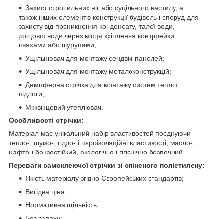
Захист стропильних ніг або суцільного настилу, а
також інших елементів конструкції будівель і споруд для
захисту від проникнення конденсату, талої води,
дощової води через місця кріплення контррейки
цвяхами або шурупами;
Ущільнювач для монтажу сендвіч-панелей;
Ущільнювач для монтажу металоконструкцій;
Демпферна стрічка для монтажу систем теплої
підлоги;
Міжвінцевий утеплювач.
Особливості стрічки:
Матеріал має унікальний набір властивостей поєднуючи
тепло-, шумо-, гідро- і пароізоляційні властивості, масло-,
нафто-і бензостійкий, екологічно і гігієнічно безпечний.
Переваги самоклеючої стрічки зі спіненого поліетилену:
Якість матеріалу згідно Європейських стандартів;
Вигідна ціна;
Нормативна щільність;
Без запаху;