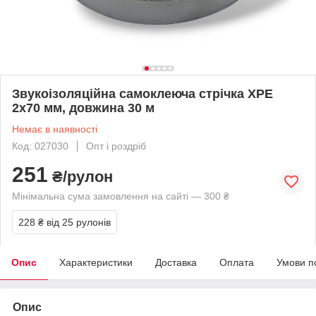
Звукоізоляційна самоклеюча стрічка XPE
2х70 мм, довжина 30 м
Немає в наявності
Код: 027030
Опт і роздріб
251
₴/рулон
Мінімальна сума замовлення на сайті — 300 ₴
228 ₴
від 25 рулонів
Опис
Характеристики
Доставка
Оплата
Умови п
Опис