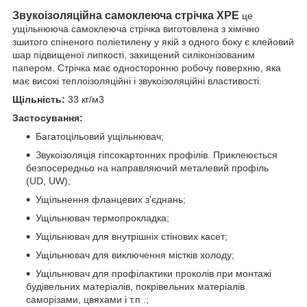
Звукоізоляційна самоклеюча стрічка XPE
це
ущільнююча самоклеюча стрічка виготовлена з хімічно
зшитого спіненого поліетилену у якій з одного боку є клейовий
шар підвищеної липкості, захищений силіконізованим
папером. Стрічка має односторонню робочу поверхню, яка
має високі теплоізоляційні і звукоізоляційні властивості.
Щільність:
33 кг/м3
Застосування:
Багатоцільовий ущільнювач;
Звукоізоляція гіпсокартонних профілів. Приклеюється
безпосередньо на направляючий металевий профіль
(UD, UW);
Ущільнення фланцевих з'єднань;
Ущільнювач термопрокладка;
Ущільнювач для внутрішніх стінових касет;
Ущільнювач для виключення містків холоду;
Ущільнювач для профілактики проколів при монтажі
будівельних матеріалів, покрівельних матеріалів
саморізами, цвяхами і т.п .;