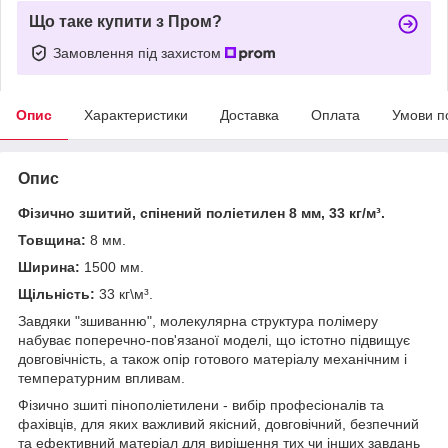
Що таке купити з Пром?
Замовлення під захистом
Опис
Характеристики
Доставка
Оплата
Умови п
Опис
Фізично зшитий, спінений поліетилен 8 мм, 33 кг/м³.
Товщина:
8 мм.
Ширина:
1500 мм.
Щільність:
33 кг\м³.
Завдяки "зшиванню", молекулярна структура полімеру
набуває поперечно-пов'язаної моделі, що істотно підвищує
довговічність, а також опір готового матеріалу механічним і
температурним впливам.
Фізично зшиті пінополіетилени - вибір професіоналів та
фахівців, для яких важливий якісний, довговічний, безпечний
та ефективний матеріал для вирішення тих чи інших завдань