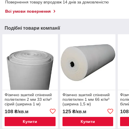
Повернення товару впродовж 14 днів за домовленістю
Всі умови повернення
Подібні товари компанії
Фізично зшитий спінений
Фізично зшитий спінений
Фізи
поліетилен 2 мм 33 кг/м³
поліетилен 1 мм 66 кг/м³
полі
сірий (ширина 1 м)
(ширина 1,5 м)
біли
108
125
108
₴/кв.м
₴/кв.м
Купити
Купити