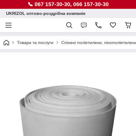
📞 067 157-30-30, 066 157-30-30
UKRIZOL оптово-роздрібна компанія
Товари та послуги
Спінені поліетилени, пінополіетилен