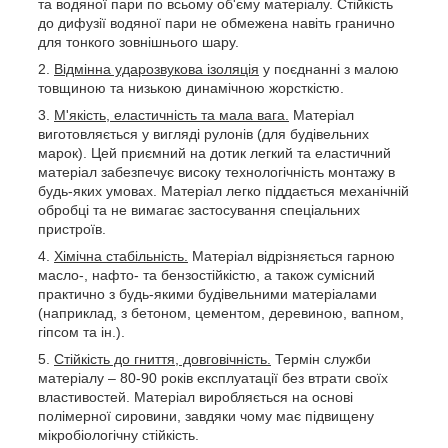
та водяної пари по всьому об'єму матеріалу. Стійкість
до дифузії водяної пари не обмежена навіть гранично
для тонкого зовнішнього шару.
Відмінна ударозвукова ізоляція
у поєднанні з малою
товщиною та низькою динамічною жорсткістю.
М'якість, еластичність та мала вага.
Матеріал
виготовляється у вигляді рулонів (для будівельних
марок). Цей приємний на дотик легкий та еластичний
матеріал забезпечує високу технологічність монтажу в
будь-яких умовах. Матеріал легко піддається механічній
обробці та не вимагає застосування спеціальних
пристроїв.
Хімічна стабільність.
Матеріал відрізняється гарною
масло-, нафто- та бензостійкістю, а також сумісний
практично з будь-якими будівельними матеріалами
(наприклад, з бетоном, цементом, деревиною, вапном,
гіпсом та ін.).
Стійкість до гниття, довговічність.
Термін служби
матеріалу – 80-90 років експлуатації без втрати своїх
властивостей. Матеріал виробляється на основі
полімерної сировини, завдяки чому має підвищену
мікробіологічну стійкість.