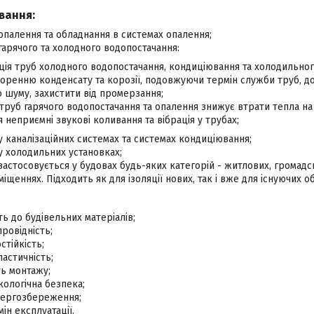
вання:
 опалення та обладнання в системах опалення;
 гарячого та холодного водопостачання:
ція труб холодного водопостачання, кондиціювання та холодильно
воренню конденсату та корозії, подовжуючи термін служби труб, 
 шуму, захистити від промерзання;
труб гарячого водопостачання та опалення знижує втрати тепла на
 неприємні звукові коливання та вібрація у трубах;
 у каналізаційних системах та системах кондиціювання;
 у холодильних установках;
 застосовується у будовах будь-яких категорій - житлових, громад
щеннях. Підходить як для ізоляції нових, так і вже для існуючих об
сть до будівельних матеріалів;
ровідність;
стійкість;
ластичність;
ть монтажу;
екологічна безпека;
ергозбереження;
ін експлуатації.