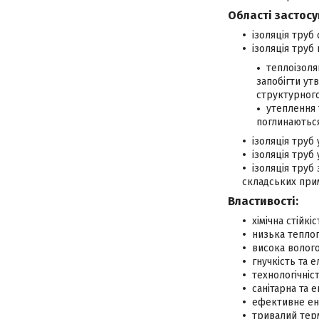
Області застосу
ізоляція труб
ізоляція труб
теплоізоля
запобігти ут
структурного
утеплення 
поглинаються
ізоляція труб
ізоляція труб
ізоляція труб
складських примі
Властивості:
хімічна стійкі
низька теплоп
висока волого
гнучкість та е
технологічніс
санітарна та 
ефективне ен
тривалий терм