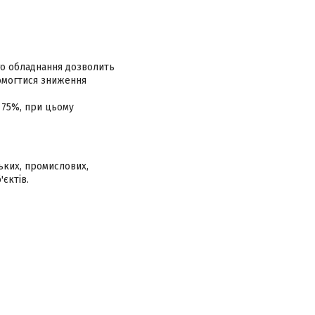
го обладнання дозволить
домогтися зниження
 75%, при цьому
ських, промислових,
'єктів.