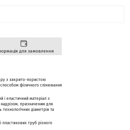
формація для замовлення
ору з закрито-пористою
 способом фізичного спінювання
й і еластичний матеріал з
 надрізом, призначеним для
ь технологічних діаметрів та
 і пластикових труб різного