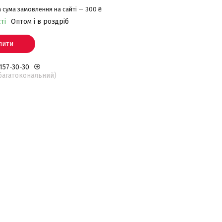
 сума замовлення на сайті — 300 ₴
ті
Оптом і в роздріб
пити
 157-30-30
(багатокональний)