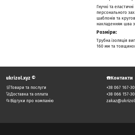
Гнучкі та еластичні
персонального зах
шаблонів та кругов
накладенням шва з
Розміри:
Трубна ізоляція ви
160 мм та товщиною 
ukrizol.xyz ©️
☎️Контакти
🛒Товари та послуги
+38 067 167-30
🚀Доставка та оплата
+38 066 157-30
📂Відгуки про компанію
zakaz@ukrizol