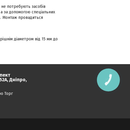
та не потребують засобів
 а за допомогою спеціальних
ня. Монтаж провадиться
рішнім діаметром від 15 мм до
пект
2А, Дніпро,
КНОПКА
ЗВ'ЯЗКУ
ро Торг