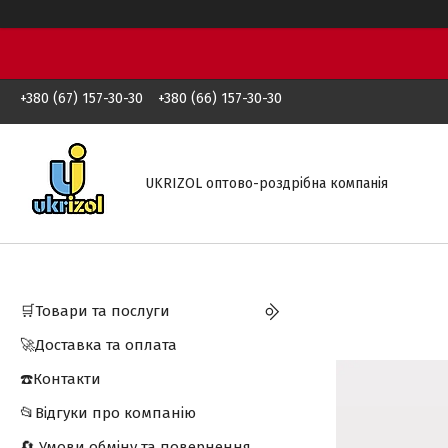
+380 (67) 157-30-30
+380 (66) 157-30-30
UKRIZOL оптово-роздрібна компанія
🛒Товари та послуги
🚀Доставка та оплата
☎️Контакти
📂Відгуки про компанію
🔄 Умови обміну та повернення