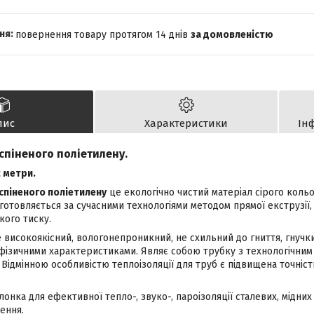
повернення товару протягом 14 днів
за домовленістю
пис
Характеристики
Ін
 спіненого поліетилену.
 метри.
 спіненого поліетилену
це екологічно чистий матеріал сірого коль
отовляється за сучасними технологіями методом прямої екструзії,
кого тиску.
 високоякісний, вологонепроникний, не схильний до гниття, гнучки
фізичними характеристиками. Являє собою трубку з технологічним
 Відмінною особливістю теплоізоляції для труб є підвищена точніст
онка для ефективної тепло-, звуко-, пароізоляції сталевих, мідних
ення.