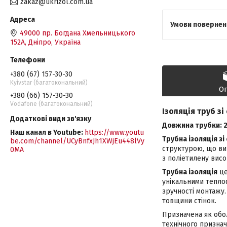
zakaz@ukrizol.com.ua
49000 пр. Богдана Хмельницького
152А, Дніпро, Україна
+380 (67) 157-30-30
Kyivstar (багатокональний)
О
+380 (66) 157-30-30
Vodafone (багатокональний)
Ізоляція труб зі
Довжина трубки: 2
Наш канал в Youtube
https://www.youtu
Трубна ізоляція зі
be.com/channel/UCyBnfxJh1XWjEu448lVy
структурою, що виг
0MA
з поліетилену висо
Трубна ізоляція
це
унікальними тепло
зручності монтажу.
товщини стінок.
Призначена як обол
технічного признач