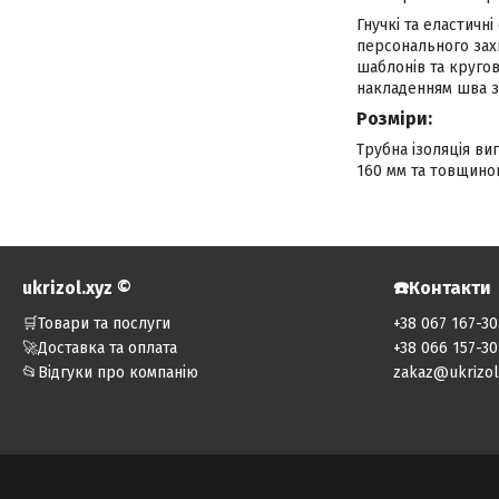
Гнучкі та еластичні
персонального зах
шаблонів та кругов
накладенням шва з
Розміри:
Трубна ізоляція ви
160 мм та товщиною 
ukrizol.xyz ©️
☎️Контакти
🛒Товари та послуги
+38 067 167-30
🚀Доставка та оплата
+38 066 157-30
📂Відгуки про компанію
zakaz@ukrizol