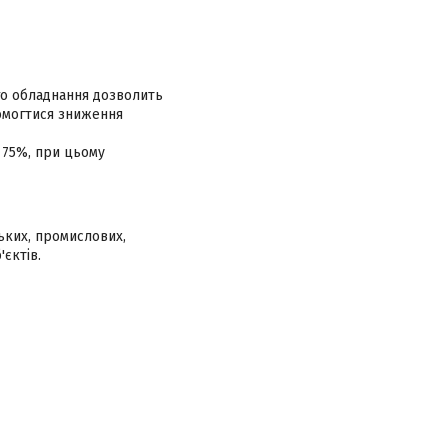
го обладнання дозволить
домогтися зниження
 75%, при цьому
ських, промислових,
'єктів.