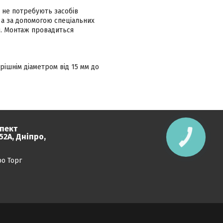
та не потребують засобів
 а за допомогою спеціальних
ня. Монтаж провадиться
рішнім діаметром від 15 мм до
пект
2А, Дніпро,
КНОПКА
ЗВ'ЯЗКУ
ро Торг