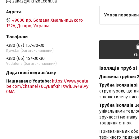
zakaz@ukrizol.com.ua
49000 пр. Богдана Хмельницького
152А, Дніпро, Україна
+380 (67) 157-30-30
Kyivstar (багатокональний)
О
+380 (66) 157-30-30
Vodafone (багатокональний)
Ізоляція труб зі
Довжина трубки: 2
Наш канал в Youtube
https://www.youtu
Трубна ізоляція зі
be.com/channel/UCyBnfxJh1XWjEu448lVy
структурою, що виг
0MA
з поліетилену висо
Трубна ізоляція
це
унікальними тепло
зручності монтажу.
товщини стінок.
Призначена як обол
технічного признач