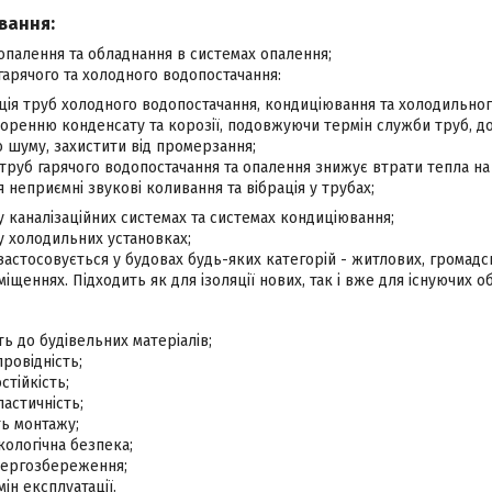
вання:
 опалення та обладнання в системах опалення;
 гарячого та холодного водопостачання:
ція труб холодного водопостачання, кондиціювання та холодильно
воренню конденсату та корозії, подовжуючи термін служби труб, 
 шуму, захистити від промерзання;
труб гарячого водопостачання та опалення знижує втрати тепла на
 неприємні звукові коливання та вібрація у трубах;
 у каналізаційних системах та системах кондиціювання;
 у холодильних установках;
 застосовується у будовах будь-яких категорій - житлових, громад
щеннях. Підходить як для ізоляції нових, так і вже для існуючих об
сть до будівельних матеріалів;
ровідність;
стійкість;
ластичність;
ть монтажу;
екологічна безпека;
ергозбереження;
ін експлуатації.