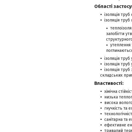
Області застосу
ізоляція труб
ізоляція труб
теплоізоля
запобігти ут
структурного
утеплення 
поглинаються
ізоляція труб
ізоляція труб
ізоляція труб
складських примі
Властивості:
хімічна стійкі
низька теплоп
висока волого
гнучкість та е
технологічніс
санітарна та 
ефективне ен
тривалий терм