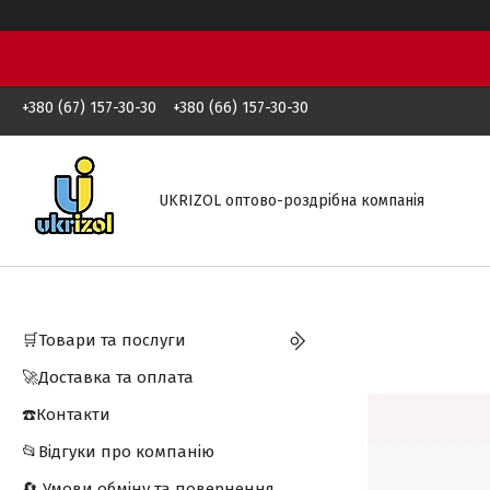
+380 (67) 157-30-30
+380 (66) 157-30-30
UKRIZOL оптово-роздрібна компанія
🛒Товари та послуги
🚀Доставка та оплата
☎️Контакти
📂Відгуки про компанію
🔄 Умови обміну та повернення