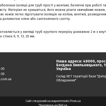
 оболонки ізоляції для труб прості у монтажі, безпечні при роботі 
исту. Матеріал не кришиться, його можна різати звичайним ножем,
их ножів легко підготувати ізоляцію на коліна, вентилі, розведен
а допомогою клею або сантехнічного скотчу.
готовляється у вигляді труб круглого перерізу довжиною 2 м з внут
стінок 6, 9, 13, 20 мм.
Наша адреса: 49000, прос
Богдана Хмельницького, 15
Україна
-30
-30
Склад №1 території бази "Дніп
.com.ua
Обладнання"
Сайт створений на маркетплейсі
Prom.ua
Продавець на Bigl.ua