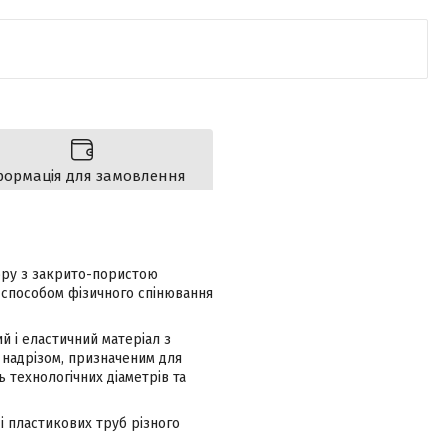
формація для замовлення
ору з закрито-пористою
 способом фізичного спінювання
й і еластичний матеріал з
 надрізом, призначеним для
ь технологічних діаметрів та
 і пластикових труб різного