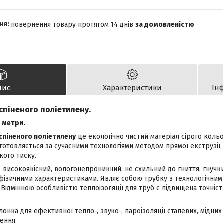
повернення товару протягом 14 днів
за домовленістю
пис
Характеристики
Ін
 спіненого поліетилену.
 метри.
 спіненого поліетилену
це екологічно чистий матеріал сірого коль
отовляється за сучасними технологіями методом прямої екструзії,
кого тиску.
 високоякісний, вологонепроникний, не схильний до гниття, гнучки
фізичними характеристиками. Являє собою трубку з технологічним
 Відмінною особливістю теплоізоляції для труб є підвищена точніст
онка для ефективної тепло-, звуко-, пароізоляції сталевих, мідних
ення.