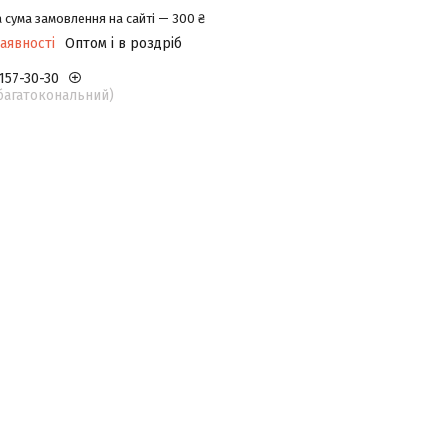
 сума замовлення на сайті — 300 ₴
аявності
Оптом і в роздріб
 157-30-30
(багатокональний)