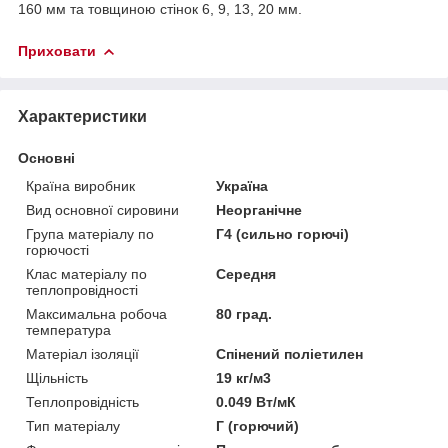
160 мм та товщиною стінок 6, 9, 13, 20 мм.
Приховати
Характеристики
Основні
Країна виробник
Україна
Вид основної сировини
Неорганічне
Група матеріалу по
Г4 (сильно горючі)
горючості
Клас матеріалу по
Середня
теплопровідності
Максимальна робоча
80 град.
температура
Матеріал ізоляції
Спінений поліетилен
Щільність
19 кг/м3
Теплопровідність
0.049 Вт/мК
Тип матеріалу
Г (горючий)