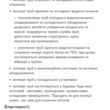
опалення;
ізоляція труб гарячого та холодного водопостачання:
теплоізоляція труб холодного водопостачання,
кондиціювання та холодильного обладнання
дозволить запобігти утворенню конденсату та
корозії, подовжуючи термін служби труб,
домогтися зниження структурного шуму,
захистити від промерзання;
утеплення труб гарячого водопостачання та
опалення знижує втрати тепла на 75%, при цьому
поглинаються неприємні звукові коливання та
вібрація у трубах;
ізоляція труб у каналізаційних системах та системах
кондиціювання;
ізоляція труб у холодильних установках;
ізоляція труб застосовується у будовах будь-яких
категорій - житлових, громадських, промислових,
складських приміщеннях. Підходить як для ізоляції
нових, так і вже для існуючих об'єктів.
Властивості: