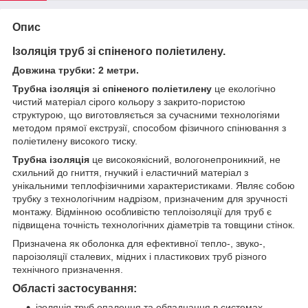
Опис
Ізоляція труб зі спіненого поліетилену.
Довжина трубки: 2 метри.
Трубна ізоляція зі спіненого поліетилену
це екологічно
чистий матеріал сірого кольору з закрито-пористою
структурою, що виготовляється за сучасними технологіями
методом прямої екструзії, способом фізичного спінювання з
поліетилену високого тиску.
Трубна ізоляція
це високоякісний, вологонепроникний, не
схильний до гниття, гнучкий і еластичний матеріал з
унікальними теплофізичними характеристиками. Являє собою
трубку з технологічним надрізом, призначеним для зручності
монтажу. Відмінною особливістю теплоізоляції для труб є
підвищена точність технологічних діаметрів та товщини стінок.
Призначена як оболонка для ефективної тепло-, звуко-,
пароізоляції сталевих, мідних і пластикових труб різного
технічного призначення.
Області застосування:
ізоляція труб опалення та обладнання в системах