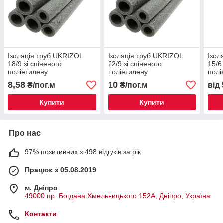
Ізоляція труб UKRIZOL
Ізоляція труб UKRIZOL
Ізол
18/9 зі спіненого
22/9 зі спіненого
15/6
поліетилену
поліетилену
полі
8,58
10
₴/пог.м
₴/пог.м
від
Купити
Купити
Про нас
97% позитивних з 498 відгуків за рік
Працює з 05.08.2019
м. Дніпро
49000 пр. Богдана Хмельницького 152А, Дніпро, Україна
Контакти