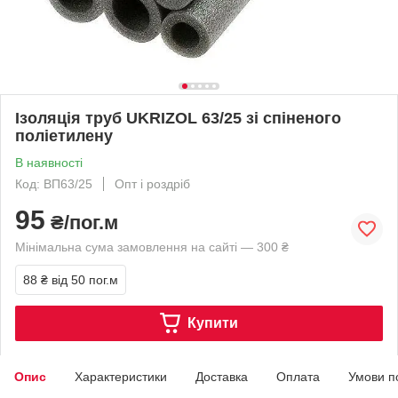
Ізоляція труб UKRIZOL 63/25 зі спіненого
поліетилену
В наявності
Код: ВП63/25
Опт і роздріб
95
₴/пог.м
Мінімальна сума замовлення на сайті — 300 ₴
88 ₴
від 50 пог.м
Купити
Опис
Характеристики
Доставка
Оплата
Умови п