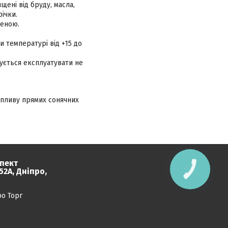
ені від бруду, масла,
річки.
реною.
 температурі від +15 до
ується експлуатувати не
 впливу прямих сонячних
пект
КНОПКА
2А, Дніпро,
ЗВ'ЯЗКУ
ро Торг