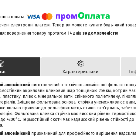
лючені електронні платежі. Тепер ви можете купити будь-який това
повернення товару протягом 14 днів
за домовленістю
пис
Характеристики
Ін
ий алюмінієвий
виготовлений з технічної алюмінієвої фольги товщ
рмостійкий акриловий клейовий шар товщиною 25мкм, котрий має 
, пластику, плівок, мінеральної вати, спіненого поліетилену, пінопл
теріалів. Зміцнена фольгована основа стрічки унеможливлює випад
уже щільно прилягає до рельєфних місць стиків та з’єднань, забез
оляцію. Фольгована клейка стрічка має високий рівень термостійко
 до +200°С. Термостійкий скотч має надвисокий рівень стійкості до 
я.
ий алюмінієвий
призначений для професійного вирішення надсклад