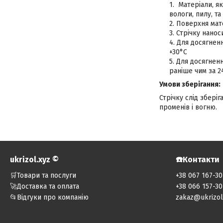
Матеріали, як
вологи, пилу, та
Поверхня мате
Стрічку нано
Для досягнен
+30°С
Для досягненн
раніше чим за 2
Умови зберігання:
Стрічку слід збері
променів і вогню.
ukrizol.xyz ©️
☎️Контакти
🛒Товари та послуги
+38 067 167-30
🚀Доставка та оплата
+38 066 157-30
📂Відгуки про компанію
zakaz@ukrizol