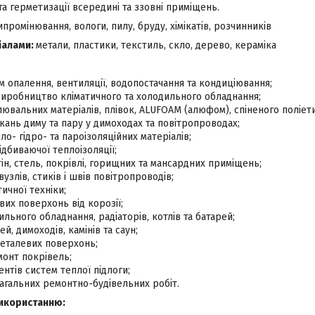
 герметизації всередині та ззовні приміщень.
промінювання, вологи, пилу, бруду, хімікатів, розчинників
ріалами:
метали, пластики, текстиль, скло, дерево, кераміка
 опалення, вентиляції, водопостачання та кондиціювання;
иробництво кліматичного та холодильного обладнання;
лювальних матеріалів, плівок, ALUFOAM (алюфом), спіненого поліети
ікань диму та пару у димоходах та повітропроводах;
ло- гідро- та пароізоляційних матеріалів;
дбиваючої теплоізоляції;
ін, стель, покрівлі, горищних та мансардних приміщень;
узлів, стиків і швів повітропроводів;
ичної техніки;
вих поверхонь від корозії;
льного обладнання, радіаторів, котлів та батарей;
ей, димоходів, камінів та саун;
еталевих поверхонь;
монт покрівель;
ентів систем теплої підлоги;
агальних ремонтно-будівельних робіт.
використанню: