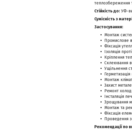
теплозбереження та
Стійкість до:
УФ-ви
Сумісність з мате
Застосування:
Монтаж систем
Промислове в
Фіксація утеп
Ізоляція прот
Кріплення теп
Склеювання ві
Ущільнення ст
Герметизація в
Монтаж клімат
Захист метале
Ремонт холоди
Інсталяція печ
Зрощування м
Монтаж та ре
Фіксація елем
Проведення з
Рекомендації по 