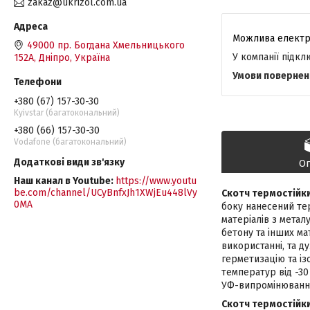
zakaz@ukrizol.com.ua
49000 пр. Богдана Хмельницького
У компанії підк
152А, Дніпро, Україна
+380 (67) 157-30-30
Kyivstar (багатокональний)
+380 (66) 157-30-30
Vodafone (багатокональний)
О
Наш канал в Youtube
https://www.youtu
be.com/channel/UCyBnfxJh1XWjEu448lVy
Скотч термостійк
0MA
боку нанесений те
матеріалів з металу
бетону та інших ма
використанні, та д
герметизацію та із
температур від -30
УФ-випромінюванн
Скотч термостійк