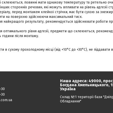
і склеюються, повинні мати однакову температуру та ретельно очищ
 інших сторонніх речовин, які можуть впливати на рівень адгезії ст
ріалу, перед монтажем клейкої стрічки, має бути сухою за знежи
сити на поверхню здійснюючи максимальний тиск.
ня найкращого результату, рекомендується здійснювати роботи при
я оптимального рівня адгезії, предмети що склеюються, рекоменд
4 години після монтажу.
гати в сухому прохолодному місці (від +10°C до +30°C), не піддавати
Наша адреса: 49000, прос
Богдана Хмельницького, 15
Україна
-30
-30
Склад №1 території бази "Дніп
.com.ua
Обладнання"