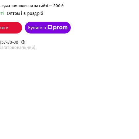
 сума замовлення на сайті — 300 ₴
ті
Оптом і в роздріб
пити
Купити з
 157-30-30
(багатокональний)