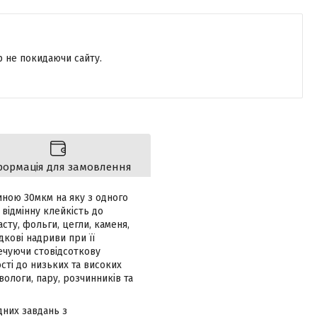
р не покидаючи сайту.
формація для замовлення
иною 30мкм на яку з одного
відмінну клейкість до
асту, фольги, цегли, каменя,
кові надриви при її
печуючи стовідсоткову
сті до низьких та високих
вологи, пару, розчинників та
них завдань з