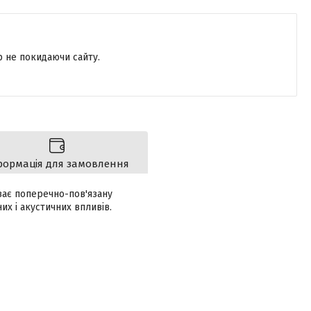
р не покидаючи сайту.
формація для замовлення
ває поперечно-пов'язану
их і акустичних впливів.