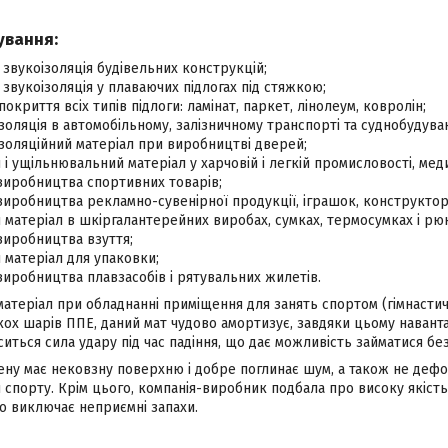
ування:
, звукоізоляція будівельних конструкцій;
, звукоізоляція у плаваючих підлогах під стяжкою;
покриття всіх типів підлоги: ламінат, паркет, лінолеум, ковролін;
ізоляція в автомобільному, залізничному транспорті та суднобудуван
ізоляційний матеріал при виробництві дверей;
і ущільнювальний матеріал у харчовій і легкій промисловості, медиц
виробництва спортивних товарів;
виробництва рекламно-сувенірної продукції, іграшок, конструкторів
матеріал в шкіргалантерейних виробах, сумках, термосумках і рю
виробництва взуття;
матеріал для упаковки;
виробництва плавзасобів і рятувальних жилетів.
атеріал при обладнанні приміщення для занять спортом (гімнастич
ькох шарів ППЕ, даний мат чудово амортизує, завдяки цьому наван
аситься сила удару під час падіння, що дає можливість займатися б
лену має нековзну поверхню і добре поглинає шум, а також не деф
 спорту. Крім цього, компанія-виробник подбала про високу якість п
о виключає неприємні запахи.