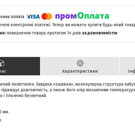
лючені електронні платежі. Тепер ви можете купити будь-який това
повернення товару протягом 14 днів
за домовленістю
пис
Характеристики
Ін
інений поліетилен. Завдяки «зшивки», молекулярна структура набу
 підвищує довговічність, а також його опір механічним температурн
 і гігієнічно безпечний.
 мм.
.