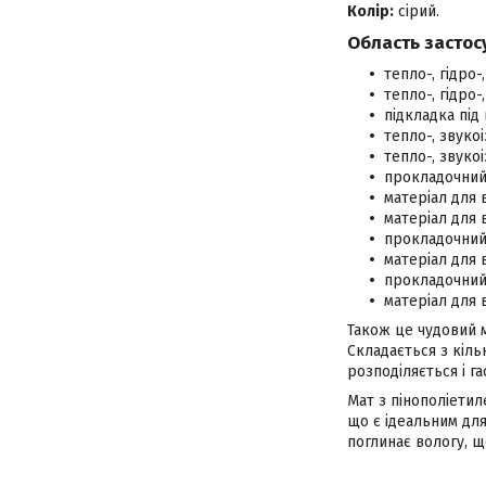
Колір:
сірий.
Область застос
тепло-, гідро-
тепло-, гідро-
підкладка під 
тепло-, звуко
тепло-, звуко
прокладочний 
матеріал для 
матеріал для 
прокладочний 
матеріал для 
прокладочний 
матеріал для 
Також це чудовий м
Складається з кіл
розподіляється і г
Мат з пінополіети
що є ідеальним для
поглинає вологу, щ