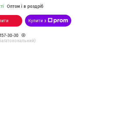
ті
Оптом і в роздріб
пити
Купити з
 157-30-30
(багатокональний)