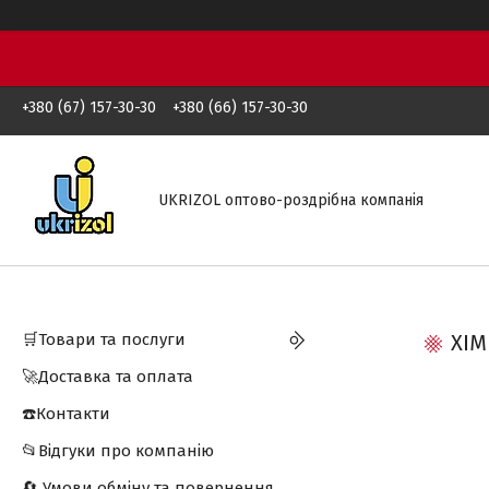
+380 (67) 157-30-30
+380 (66) 157-30-30
UKRIZOL оптово-роздрібна компанія
🛒Товари та послуги
ХІМ
🚀Доставка та оплата
☎️Контакти
📂Відгуки про компанію
🔄 Умови обміну та повернення