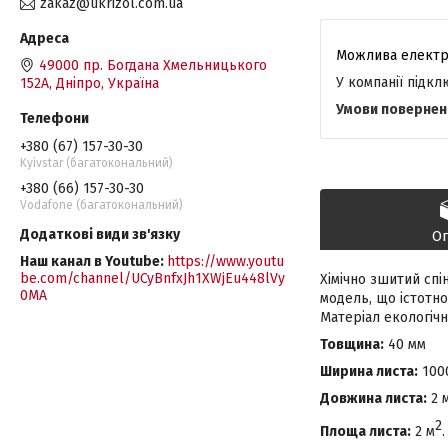
zakaz@ukrizol.com.ua
49000 пр. Богдана Хмельницького
У компанії підк
152А, Дніпро, Україна
+380 (67) 157-30-30
Kyivstar (багатокональний)
+380 (66) 157-30-30
Vodafone (багатокональний)
О
Наш канал в Youtube
https://www.youtu
be.com/channel/UCyBnfxJh1XWjEu448lVy
Хімічно зшитий сп
0MA
модель, що істотно
Матеріал екологічно
Товщина:
40 мм
Ширина листа:
1000
Довжина листа:
2 м
2
Площа листа:
2 м
.