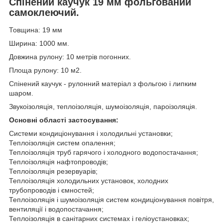
Спінений каучук 19 мм фольгований
самоклеючий
.
Товщина: 19 мм
Ширина: 1000 мм.
Довжина рулону: 10
метрів погонних
.
Площа рулону: 10 м2.
Спінений каучук - рулонний матеріал з фольгою і липким
шаром.
Звукоізоляція, теплоізоляція, шумоізоляція, пароізоляція.
Основні області застосування:
Системи кондиціонування і холодильні установки;
Теплоізоляція систем опалення;
Теплоізоляція труб гарячого і холодного водопостачання;
Теплоізоляція нафтопроводів;
Теплоізоляція резервуарів;
Теплоізоляція холодильних установок, холодних
трубопроводів і ємностей;
Теплоізоляція і шумоізоляція систем кондиціонування повітря,
вентиляції і водопостачання;
Теплоізоляція в санітарних системах і геліоустановках;