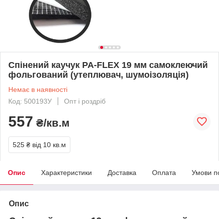
Спінений каучук PA-FLEX 19 мм самоклеючий
фольгований (утеплювач, шумоізоляція)
Немає в наявності
Код: 500193У
Опт і роздріб
557
₴/кв.м
525 ₴
від 10 кв.м
Опис
Характеристики
Доставка
Оплата
Умови п
Опис