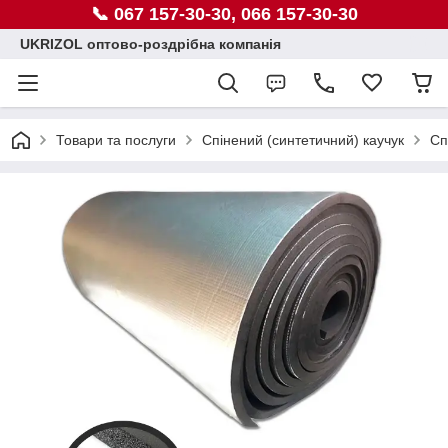
📞 067 157-30-30, 066 157-30-30
UKRIZOL оптово-роздрібна компанія
Товари та послуги
Спінений (синтетичний) каучук
Сп