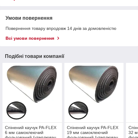
Умови повернення
Повернення товару впродовж 14 днів за домовленістю
Всі умови повернення
Подібні товари компанії
Спінений каучук PA-FLEX
Спінений каучук PA-FLEX
Спін
6 мм самоклеючий
19 мм самоклеючий
32 
фольгований (утеплювач,
фольгований (утеплювач,
фоль