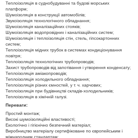
Теплоізоляція в суднобудуванні та будові морських
платформ;
Шумоізоляція в конструкції автомобілів;
Звукоізоляція технологічного обладнання;
Шумоізоляція каналізаційних стояків;
Шумоізоляція водопровідних і каналізаційних систем;
Шумоізоляція і теплоізоляція стін, стель, гіпсокартонних
систем;
Теплоізоляція мідних трубок в системах кондиціонування
повітря;
Теплоізоляція технологічних трубопроводів;
Захист трубопроводів від запотівання і утворення конденсату;
Теплоізоляція аміакопроводів;
Теплоізоляція холодильного обладнання;
Теплоізоляція різних ємностей, у т. ч. харчових;
Теплоізоляція при будівництві складів-холодильників;
Теплоізоляція в хімічній галузі.
Переваги:
Простий монтаж;
Високі шумоізоляційні властивості;
Екологічно і гігієнічно безпечний матеріал;
Виробництво матеріалу сертифіковане по європейським і
міжнародним стандартам;