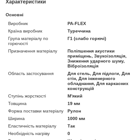
Характеристики
Основні
Виробник
PA-FLEX
Країна виробник
Туреччина
Група матеріалу по
Г1 (слабо горючі)
горючості
Призначення матеріалу
Поліпшення акустики
приміщень, Звукоізоляція,
Зниження ударного шуму,
Віброізоляція
Область застосування
Для стель, Для підлоги, Для
стін, Для інженерного
обладнання, Для каркасних
конструкцій
Ступінь жорсткості
М'який
Товщина
19 мм
Форма поставки матеріалу
Рулон
Ширина
1000 мм
Еластичність матеріалу
Так
Необхідність нагріву
0