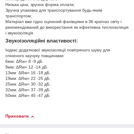
Низька ціна, зручна форма оплати;
Зручна упаковка для транспортування будь-яким
транспортом;
Матеріал вже гідно оцінений фахівцями в 36 країнах світу і
рекомендований до використання як ефективна теплоізоляція
і звукоізоляція.
Звукоізоляційні властивості:
Індекс додаткової звукоізоляції повітряного шуму для
спіненого каучуку товщинами:
6мм: ∆Rw= 8 -9 дБ.
9мм: ∆Rw= 12 -14 дБ.
13мм: ∆Rw= 16 -18 дБ.
19мм: ∆Rw= 22 -25 дБ.
25мм: ∆Rw= 30 -32 дБ.
32мм: ∆Rw= 37 -39 дБ.
50мм: ∆Rw= 45 -47 дБ.
Приховати