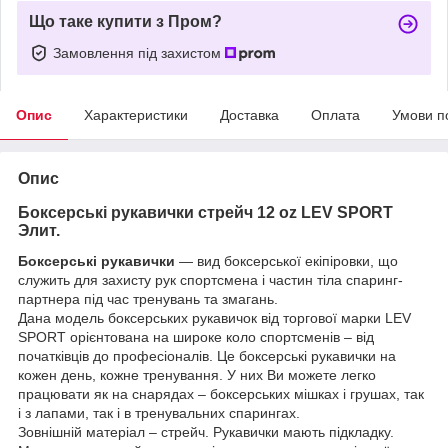
Що таке купити з Пром?
Замовлення під захистом
Опис
Характеристики
Доставка
Оплата
Умови п
Опис
Боксерські рукавички стрейч 12 oz LEV SPORT
Элит.
Боксерські рукавички
— вид боксерської екіпіровки, що
служить для захисту рук спортсмена і частин тіла спаринг-
партнера під час тренувань та змагань.
Дана модель боксерських рукавичок від торгової марки LEV
SPORT орієнтована на широке коло спортсменів – від
початківців до професіоналів. Це боксерські рукавички на
кожен день, кожне тренування. У них Ви можете легко
працювати як на снарядах – боксерських мішках і грушах, так
і з лапами, так і в тренувальних спарингах.
Зовнішній матеріал – стрейч. Рукавички мають підкладку.