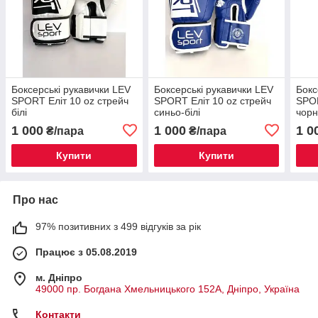
Боксерські рукавички LEV
Боксерські рукавички LEV
Бокс
SPORT Еліт 10 oz стрейч
SPORT Еліт 10 oz стрейч
SPOR
білі
синьо-білі
чорн
1 000
1 000
1 0
₴/пара
₴/пара
Купити
Купити
Про нас
97% позитивних з 499 відгуків за рік
Працює з 05.08.2019
м. Дніпро
49000 пр. Богдана Хмельницького 152А, Дніпро, Україна
Контакти