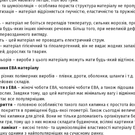
ріал ЕВА набагато легше, ПВХ або гуми.
 та шумоізоляція – особлива пориста структура матеріалу не проп
тизація – матеріал відрізняється гнучкістю, еластичністю та пружн
ь – матеріал не боїться перепадів температур, сильних морозів, пр
а будь-яких інших хімічних речовин. Більш того, при невеликій деф
первозданного вигляду.
ть - цей матеріал не проводить електричний струм.
 – матеріал гігієнічний та гіпоалергенний, він не видає жодних запа
тей, дорослих та тварин.
орів – вироби з цього матеріалу можуть мати будь-який відтінок.
ння ЕВА матеріалу
різних полімерних виробів - плівки, дроти, оболонки, шланги і т.д.
йових складів.
тя з ЕВА
– жіночі чоботи ЕВА, чоловічі чоботи ЕВА, а також підошва
ослих. Завдяки тому, що цей матеріал має мінімальну вагу і відмінн
тає все популярнішим.
криття
– головною особливістю такого пазл килимка є простота йо
 покриття в приміщенні будь-якої геометрії. Також сьогодні вели
які килимки для дітей. Вони не тільки допомагають організувати бе
ми гри, тому що з них можна складати будиночки, всілякі картинки 
д ламінат
– високі тепло- та шумоізоляційні властивості матеріалу 
шку одними з найпопулярніших на сучасному ринку.