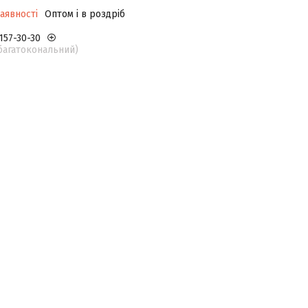
аявності
Оптом і в роздріб
 157-30-30
(багатокональний)