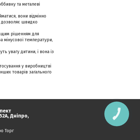
оббивку та металеві
йматися, вони відмінно
т» дозволяє швидко
ащим рішенням для
за мінусової температури,
ть увагу дитини, і вона із
стосування у виробництві
інших товарів загального
пект
КНОПКА
2А, Дніпро,
ЗВ'ЯЗКУ
ро Торг