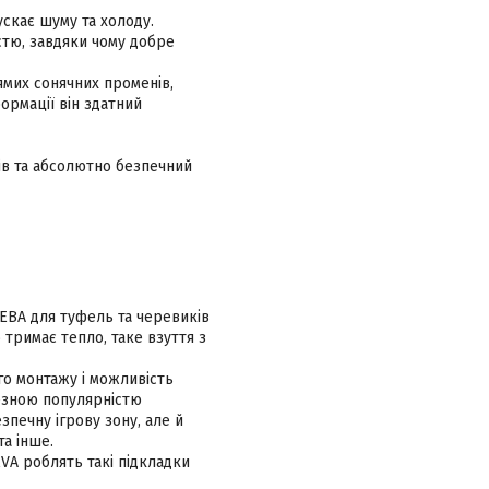
ускає шуму та холоду.
істю, завдяки чому добре
ямих сонячних променів,
ормації він здатний
хів та абсолютно безпечний
 ЕВА для туфель та черевиків
о тримає тепло, таке взуття з
го монтажу і можливість
чезною популярністю
зпечну ігрову зону, але й
та інше.
EVA роблять такі підкладки