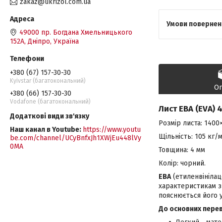
zakaz@ukrizol.com.ua
49000 пр. Богдана Хмельницького
152А, Дніпро, Україна
+380 (67) 157-30-30
Kyivstar (багатокональний)
О
+380 (66) 157-30-30
Vodafone (багатокональний)
Лист ЕВА (EVA) 
Розмір листа: 1400
Наш канал в Youtube
https://www.youtu
Щільність: 105 кг/м
be.com/channel/UCyBnfxJh1XWjEu448lVy
0MA
Товщина: 4 мм
Колір: чорний.
ЕВА
(етиленвінілац
характеристикам з
пояснюється його 
До основних перев