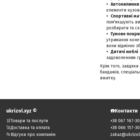
Автокилимки
елементи кузова
Спортивні ма
пом'якшують вип
розбирати та скл
Гумове покри
утримання коней
вони відмінно з
Дитячі меблі
задоволенням г
Крім того, завдяк
бандажів, спеціаль
вжитку.
ukrizol.xyz ©️
☎️Контакти
🛒Товари та послуги
+38 067 167-30
🚀Доставка та оплата
+38 066 157-30
📂Відгуки про компанію
zakaz@ukrizol