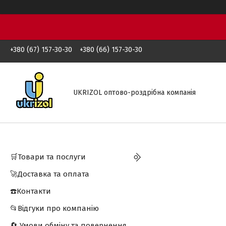
+380 (67) 157-30-30
+380 (66) 157-30-30
UKRIZOL оптово-роздрібна компанія
🛒Товари та послуги
🚀Доставка та оплата
☎️Контакти
📂Відгуки про компанію
🔄 Умови обміну та повернення