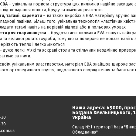
 ЄВА
– унікальна пориста структура цих килимків надійно захищає 
 від попадання вологи, бруду та хімічних реагентів.
ти, татамі, каремати
– на таких виробах з ЄВА матеріалу зручно за
адкові падіння. Більш того, унікальна технологія «ластівчин хвіс
адати татамі навіть на нерівній підлозі або в польових умовах.
ття для тваринництва
– брудозахисні килимки EVA стануть найкр
 та великої рогатої худоби, тому що їх поверхня не ковзає навіть 
берігають тепло і легко миються.
– дуже легкі, м'які та яскраві столи та стільчики неодмінно приверну
ратиме за ними.
и своїм унікальним властивостям, матеріал ЕВА знайшов широке за
ного ортопедичного взуття, водолазного спорядження та багатьох 
Наша адреса: 49000, прос
Богдана Хмельницького, 15
Україна
-30
-30
Склад №1 території бази "Дніп
.com.ua
Обладнання"