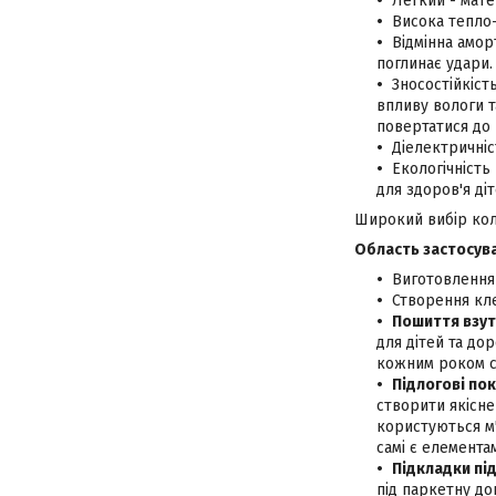
Легкий - мате
Висока тепло-
Відмінна амор
поглинає удари.
Зносостійкіст
впливу вологи т
повертатися до 
Діелектричніс
Екологічність
для здоров'я ді
Широкий вибір коль
Область застосува
Виготовлення 
Створення кле
Пошиття взут
для дітей та дор
кожним роком с
Підлогові по
створити якісне
користуються м'
самі є елемента
Підкладки пі
під паркетну до