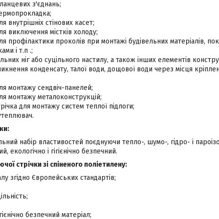
ланцевих з'єднань;
ермопрокладка;
я внутрішніх стінових касет;
я виключення містків холоду;
я профілактики проколів при монтажі будівельних матеріалів, пок
ми і т.п .;
льних ніг або суцільного настилу, а також інших елементів конструк
никнення конденсату, талої води, дощової води через місця кріпл
ля монтажу сендвіч-панелей;
ля монтажу металоконструкцій;
ічка для монтажу систем теплої підлоги;
утеплювач.
ки:
льний набір властивостей поєднуючи тепло-, шумо-, гідро- і пароізо
й, екологічно і гігієнічно безпечний.
чої стрічки зі спіненого поліетилену:
алу згідно Європейських стандартів;
льність;
ігієнічно безпечний матеріал;