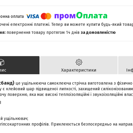
лючені електронні платежі. Тепер ви можете купити будь-який това
повернення товару протягом 14 днів
за домовленістю
пис
Характеристики
Ін
сбанд)
це ущільнююча самоклеюча стрічка виготовлена з фізично
ку є клейовий шар підвищеної липкості, захищений силіконізованим
у поверхню, яка має високі теплоізоляційні і звукоізоляційні влас
3
ий ущільнювач;
я гіпсокартонних профілів. Приклеюється безпосередньо на напра