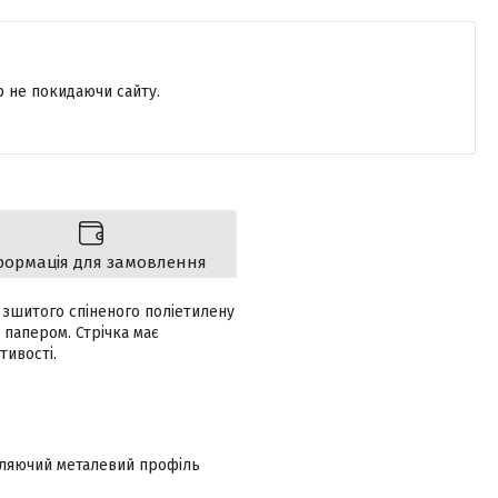
р не покидаючи сайту.
формація для замовлення
 зшитого спіненого поліетилену
 папером. Стрічка має
тивості.
вляючий металевий профіль