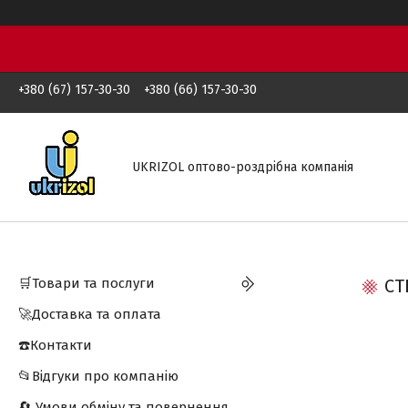
+380 (67) 157-30-30
+380 (66) 157-30-30
UKRIZOL оптово-роздрібна компанія
🛒Товари та послуги
СТ
🚀Доставка та оплата
☎️Контакти
📂Відгуки про компанію
🔄 Умови обміну та повернення