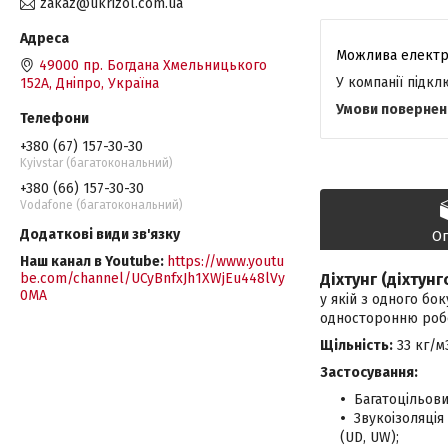
zakaz@ukrizol.com.ua
49000 пр. Богдана Хмельницького
У компанії підк
152А, Дніпро, Україна
+380 (67) 157-30-30
Kyivstar (багатокональний)
+380 (66) 157-30-30
Vodafone (багатокональний)
О
Наш канал в Youtube
https://www.youtu
be.com/channel/UCyBnfxJh1XWjEu448lVy
Діхтунг (діхтунг
0MA
у якій з одного бо
односторонню робоч
Щільність:
33 кг/м
Застосування:
Багатоцільов
Звукоізоляці
(UD, UW);