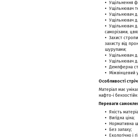
Ущільнення ф
Ущільнювач т
Ущільнювач дл
Ущільнювач дл
Ущільнювач дл
саморізами, цвяха
Захист стропи
захисту від про
шурупами;
Ущільнювач д
Ущільнювач д
Демпферна стр
Міжвінцевий 
Особливості стріч
Матеріал має уніка
нафто-і бензостійки
Переваги самоклею
Якість матері
Вигідна ціна;
Нормативна щі
Без запаху;
Екологічно і г