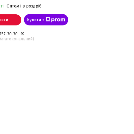
ті
Оптом і в роздріб
пити
Купити з
 157-30-30
(багатокональний)