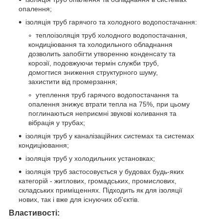
опалення;
ізоляція труб гарячого та холодного водопостачання:
теплоізоляція труб холодного водопостачання,
кондиціювання та холодильного обладнання
дозволить запобігти утворенню конденсату та
корозії, подовжуючи термін служби труб,
домогтися зниження структурного шуму,
захистити від промерзання;
утеплення труб гарячого водопостачання та
опалення знижує втрати тепла на 75%, при цьому
поглинаються неприємні звукові коливання та
вібрація у трубах;
ізоляція труб у каналізаційних системах та системах
кондиціювання;
ізоляція труб у холодильних установках;
ізоляція труб застосовується у будовах будь-яких
категорій - житлових, громадських, промислових,
складських приміщеннях. Підходить як для ізоляції
нових, так і вже для існуючих об'єктів.
Властивості: