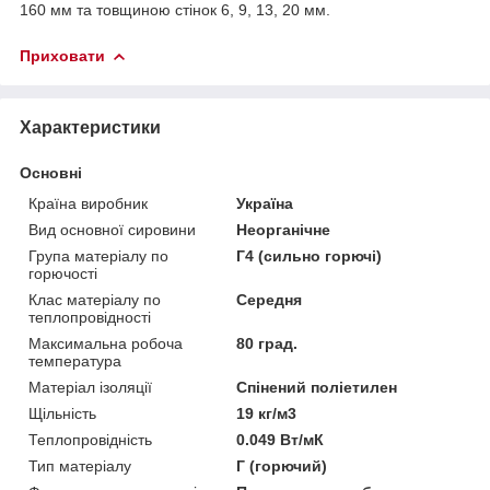
160 мм та товщиною стінок 6, 9, 13, 20 мм.
Приховати
Характеристики
Основні
Країна виробник
Україна
Вид основної сировини
Неорганічне
Група матеріалу по
Г4 (сильно горючі)
горючості
Клас матеріалу по
Середня
теплопровідності
Максимальна робоча
80 град.
температура
Матеріал ізоляції
Спінений поліетилен
Щільність
19 кг/м3
Теплопровідність
0.049 Вт/мК
Тип матеріалу
Г (горючий)