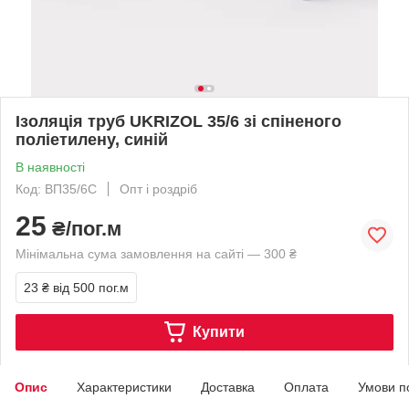
Ізоляція труб UKRIZOL 35/6 зі спіненого
поліетилену, синій
В наявності
Код: ВП35/6С
Опт і роздріб
25
₴/пог.м
Мінімальна сума замовлення на сайті — 300 ₴
23 ₴
від 500 пог.м
Купити
Опис
Характеристики
Доставка
Оплата
Умови п