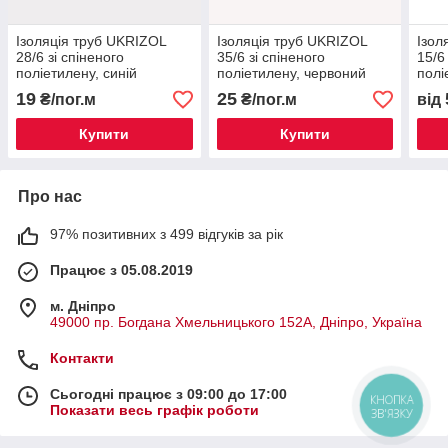
Ізоляція труб UKRIZOL
Ізоляція труб UKRIZOL
Ізол
28/6 зі спіненого
35/6 зі спіненого
15/6
поліетилену, синій
поліетилену, червоний
полі
19
25
₴/пог.м
₴/пог.м
від
Купити
Купити
Про нас
97% позитивних з 499 відгуків за рік
Працює з 05.08.2019
м. Дніпро
49000 пр. Богдана Хмельницького 152А, Дніпро, Україна
Контакти
Сьогодні працює з 09:00 до 17:00
КНОПКА
Показати весь графік роботи
ЗВ'ЯЗКУ