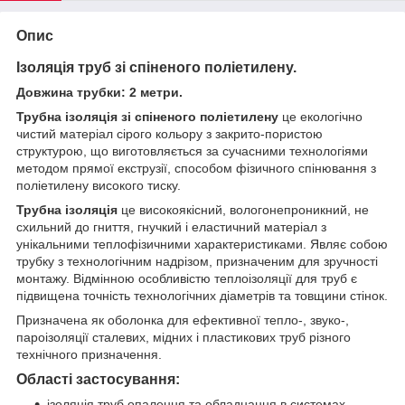
Опис
Ізоляція труб зі спіненого поліетилену.
Довжина трубки: 2 метри.
Трубна ізоляція зі спіненого поліетилену
це екологічно
чистий матеріал сірого кольору з закрито-пористою
структурою, що виготовляється за сучасними технологіями
методом прямої екструзії, способом фізичного спінювання з
поліетилену високого тиску.
Трубна ізоляція
це високоякісний, вологонепроникний, не
схильний до гниття, гнучкий і еластичний матеріал з
унікальними теплофізичними характеристиками. Являє собою
трубку з технологічним надрізом, призначеним для зручності
монтажу. Відмінною особливістю теплоізоляції для труб є
підвищена точність технологічних діаметрів та товщини стінок.
Призначена як оболонка для ефективної тепло-, звуко-,
пароізоляції сталевих, мідних і пластикових труб різного
технічного призначення.
Області застосування:
ізоляція труб опалення та обладнання в системах