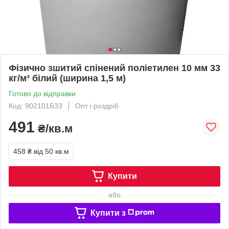
Фізично зшитий спінений поліетилен 10 мм 33
кг/м³ білий (ширина 1,5 м)
Готово до відправки
Код: 902101Б33
Опт і роздріб
491
₴/кв.м
458 ₴
від 50 кв.м
Купити
або
Купити з