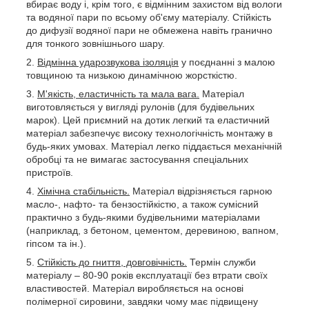
вбирає воду і, крім того, є відмінним захистом від вологи
та водяної пари по всьому об'єму матеріалу. Стійкість
до дифузії водяної пари не обмежена навіть гранично
для тонкого зовнішнього шару.
Відмінна ударозвукова ізоляція
у поєднанні з малою
товщиною та низькою динамічною жорсткістю.
М'якість, еластичність та мала вага.
Матеріал
виготовляється у вигляді рулонів (для будівельних
марок). Цей приємний на дотик легкий та еластичний
матеріал забезпечує високу технологічність монтажу в
будь-яких умовах. Матеріал легко піддається механічній
обробці та не вимагає застосування спеціальних
пристроїв.
Хімічна стабільність.
Матеріал відрізняється гарною
масло-, нафто- та бензостійкістю, а також сумісний
практично з будь-якими будівельними матеріалами
(наприклад, з бетоном, цементом, деревиною, вапном,
гіпсом та ін.).
Стійкість до гниття, довговічність.
Термін служби
матеріалу – 80-90 років експлуатації без втрати своїх
властивостей. Матеріал виробляється на основі
полімерної сировини, завдяки чому має підвищену