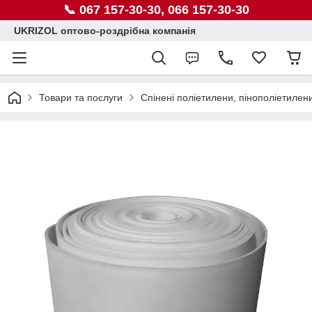
📞 067 157-30-30, 066 157-30-30
UKRIZOL оптово-роздрібна компанія
Товари та послуги
Спінені поліетилени, пінополіетилен