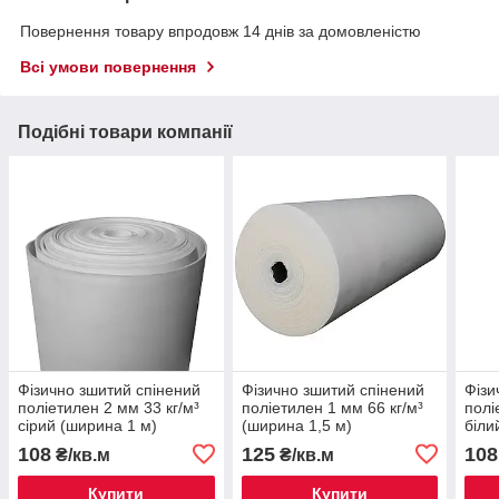
Повернення товару впродовж 14 днів за домовленістю
Всі умови повернення
Подібні товари компанії
Фізично зшитий спінений
Фізично зшитий спінений
Фізи
поліетилен 2 мм 33 кг/м³
поліетилен 1 мм 66 кг/м³
полі
сірий (ширина 1 м)
(ширина 1,5 м)
біли
108
125
108
₴/кв.м
₴/кв.м
Купити
Купити