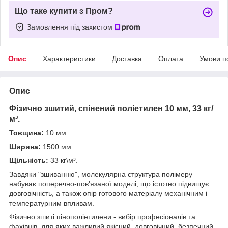
Що таке купити з Пром?
Замовлення під захистом
Опис
Характеристики
Доставка
Оплата
Умови п
Опис
Фізично зшитий, спінений поліетилен 10 мм, 33 кг/
м³.
Товщина:
10 мм.
Ширина:
1500 мм.
Щільність:
33 кг\м³.
Завдяки "зшиванню", молекулярна структура полімеру
набуває поперечно-пов'язаної моделі, що істотно підвищує
довговічність, а також опір готового матеріалу механічним і
температурним впливам.
Фізично зшиті пінополіетилени - вибір професіоналів та
фахівців, для яких важливий якісний, довговічний, безпечний