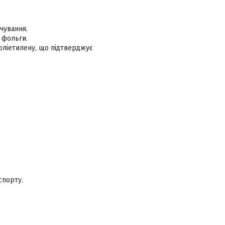
рчування.
ї фольги.
оліетилену, що підтверджує
спорту.