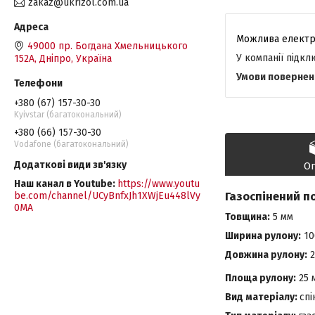
zakaz@ukrizol.com.ua
49000 пр. Богдана Хмельницького
У компанії підк
152А, Дніпро, Україна
+380 (67) 157-30-30
Kyivstar (багатокональний)
+380 (66) 157-30-30
Vodafone (багатокональний)
О
Наш канал в Youtube
https://www.youtu
Газоспінений п
be.com/channel/UCyBnfxJh1XWjEu448lVy
0MA
Товщина:
5 мм
Ширина рулону:
10
Довжина рулону:
2
Площа рулону:
25 
Вид матеріалу:
спі