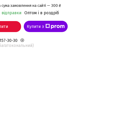
 сума замовлення на сайті — 300 ₴
о відправки
Оптом і в роздріб
пити
Купити з
 157-30-30
(багатокональний)