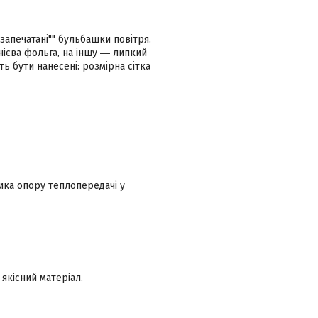
"запечатані"" бульбашки повітря.
нієва фольга, на іншу ― липкий
ь бути нанесені: розмірна сітка
ика опору теплопередачі у
 якісний матеріал.