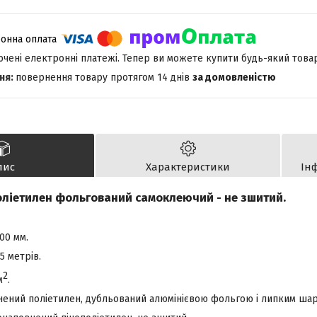
лючені електронні платежі. Тепер ви можете купити будь-який това
повернення товару протягом 14 днів
за домовленістю
пис
Характеристики
Ін
оліетилен фольгований самоклеючий - не зшитий.
00 мм.
5 метрів.
2
м
.
нений поліетилен, дубльований алюмінієвою фольгою і липким ша