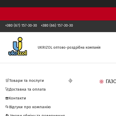
+380 (67) 157-30-30
+380 (66) 157-30-30
UKRIZOL оптово-роздрібна компанія
🛒Товари та послуги
ГАЗ
🚀Доставка та оплата
☎️Контакти
📂Відгуки про компанію
🔄 Умови обміну та повернення