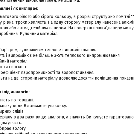
онаповнений пінополіетилен, не зшитий.
ляє і як виглядає:
 матового білого або сірого кольору, в розрізі структурно помітні "
 рівна, трохи хвиляста. На одну сторону матеріалу нанесена алюмі
кою або антиадгезійним папером. На поверхні плівки\паперу можут
иробника. Рулонний матеріал.
бар'єром, зупиняючим теплове випромінювання.
7% і випромінює не більше 3-5% теплового випромінювання.
йкий матеріал.
оги і вогкості.
оефіцієнт паропроникності та водопоглинання.
ьги на дві сторони матеріалу дозволяє досягти поліпшення показн
і від аналогів:
ність по товщині.
запаху коли Ви знімаєте упаковку.
рних слідів.
еріалу в два рази вище аналогів, а значить Ви купуєте гарантовано
іна\якість.
бирає вологу.