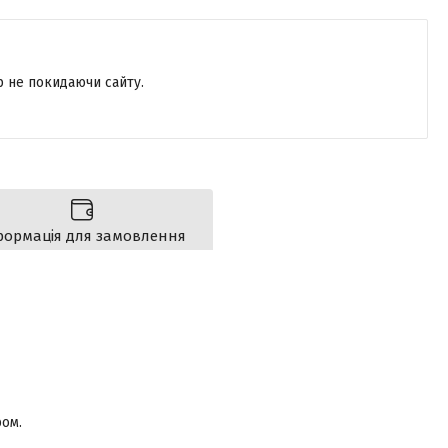
р не покидаючи сайту.
формація для замовлення
ром.