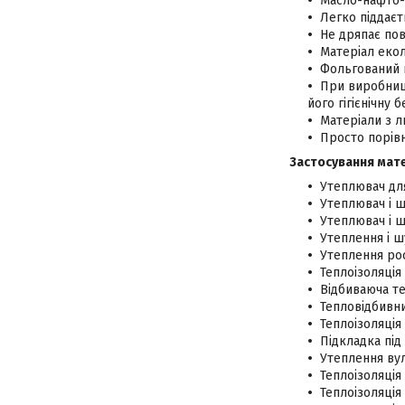
Масло-нафто-х
Легко піддаєт
Не дряпає пов
Матеріал екол
Фольгований ш
При виробниц
його гігієнічну 
Матеріали з л
Просто порівн
Застосування мате
Утеплювач для
Утеплювач і ш
Утеплювач і ш
Утеплення і ш
Утеплення рос
Теплоізоляція 
Відбиваюча те
Тепловідбивн
Теплоізоляція
Підкладка під 
Утеплення вул
Теплоізоляція
Теплоізоляція