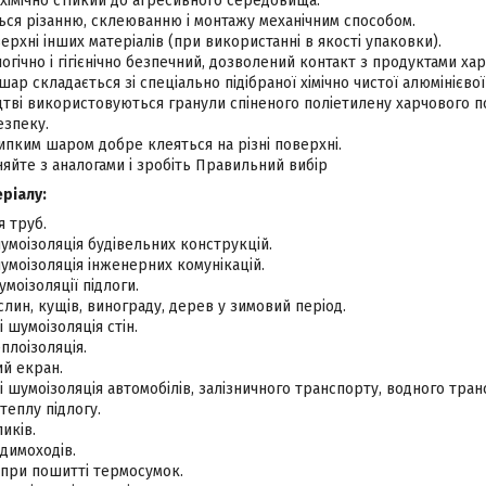
імічно стійкий до агресивного середовища.
ься різанню, склеюванню і монтажу механічним способом.
ерхні інших матеріалів (при використанні в якості упаковки).
огічно і гігієнічно безпечний, дозволений контакт з продуктами ха
ар складається зі спеціально підібраної хімічно чистої алюмінієво
тві використовуються гранули спіненого поліетилену харчового п
безпеку.
ипким шаром добре клеяться на різні поверхні.
яйте з аналогами і зробіть Правильний вибір
ріалу:
 труб.
умоізоляція будівельних конструкцій.
умоізоляція інженерних комунікацій.
умоізоляції підлоги.
лин, кущів, винограду, дерев у зимовий період.
і шумоізоляція стін.
плоізоляція.
ий екран.
 і шумоізоляція автомобілів,
залізничного
транспорту, водного тран
теплу підлогу.
иків.
 димоходів.
 при пошитті термосумок.