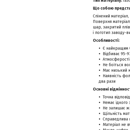
Тип матеріалу:
газ
Що собою представ
Спінений матеріал,
Поверхня матеріалу
шар, закритий плів
і логотип заводу-в
Особливості:
Є найкращим 
Відбиває 95-9
Атмосферості
Не боїться вол
Має низький к
Наявність фол
два рази
Основні відмінност
Точна відповід
Немає їдкого 
Не залишає жи
Щільність мат
Справедлива ц
Матеріал не в