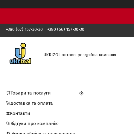
+380 (67) 157-30-30
+380 (66) 157-30-30
UKRIZOL оптово-роздрібна компанія
🛒Товари та послуги
🚀Доставка та оплата
☎️Контакти
📂Відгуки про компанію
🔄 Умови обміну та повернення