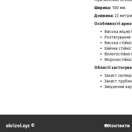
Ширина:
100 мм.
Довжина:
22 метри
Особливості армов
Висока міцніс
Розтягування
Висока стійкі
Хімічна стійкіс
Вологостійкіс
Морозостійкіс
Області застосува
Захист ізоляц
Захист трубно
Зміцнення кауч
ukrizol.xyz ©️
☎️Контакти