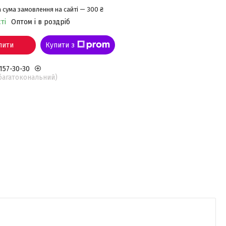
 сума замовлення на сайті — 300 ₴
ті
Оптом і в роздріб
пити
Купити з
 157-30-30
(багатокональний)