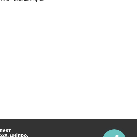
пект
2А, Дніпро,