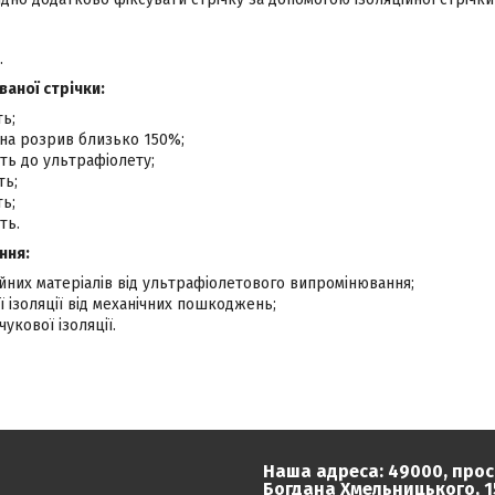
.
аної стрічки:
ть;
 на розрив близько 150%;
сть до ультрафіолету;
ть;
ть;
ть.
ння:
ійних матеріалів від ультрафіолетового випромінювання;
ї ізоляції від механічних пошкоджень;
укової ізоляції.
Наша адреса: 49000, прос
Богдана Хмельницького, 15