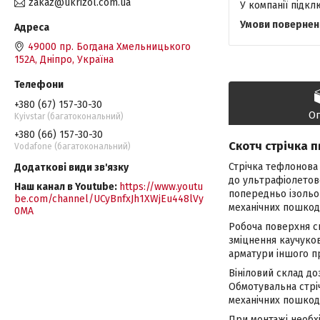
zakaz@ukrizol.com.ua
У компанії підк
49000 пр. Богдана Хмельницького
152А, Дніпро, Україна
+380 (67) 157-30-30
О
Kyivstar (багатокональний)
+380 (66) 157-30-30
Скотч стрічка пв
Vodafone (багатокональний)
Стрічка тефлонова 
до ультрафіолетов
Наш канал в Youtube
https://www.youtu
попередньо ізольов
be.com/channel/UCyBnfxJh1XWjEu448lVy
механічних пошкод
0MA
Робоча поверхня ск
зміцнення каучуков
арматури іншого п
Вініловий склад до
Обмотувальна стріч
механічних пошко
При монтажі необхі