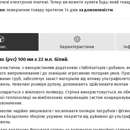
лючені електронні платежі. Тепер ви можете купити будь-який това
повернення товару протягом 14 днів
за домовленістю
пис
Характеристики
Ін
х (pvc) 100 мм х 22 м.п. білий.
еластична, з використанням додаткових стабілізаторів і добавок, які
ого випромінювання і до зовнішніх агресивних погодних умов. При
аних труб, забезпечує захист матеріалів від впливу ультрафіолет
жень. Невеликі розміри рулону, допомагають здійснювати монтаж н
ладається з вінілового полімеру. Стрічка використовується, як об
ої теплоізоляції на міжблокових комунікаціях систем кондиціонува
ризначення.
зволяє надійно зміцнювати і посилювати ізоляцію патрубків і фітин
ка бездоганно зберігає укривне покриття від руйнівної дії ультра
джень.
дно додатково фіксувати стрічку за допомогою ізоляційної стрічк