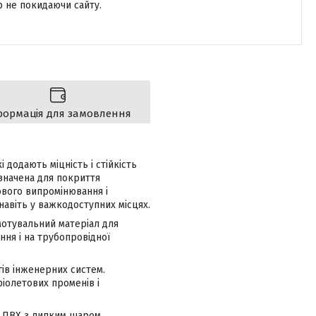
р не покидаючи сайту.
формація для замовлення
 додають міцність і стійкість
значена для покриття
ового випромінювання і
авіть у важкодоступних місцях.
мотувальний матеріал для
ння і на трубопровідної
гів інженерних систем.
фіолетових променів і
и ПВХ з липким шаром.