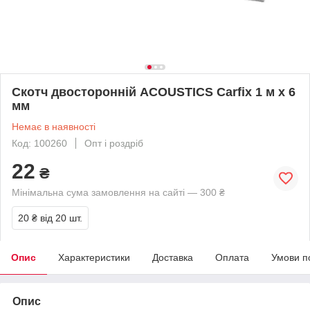
Скотч двосторонній ACOUSTICS Carfix 1 м х 6
мм
Немає в наявності
Код: 100260
Опт і роздріб
22
₴
Мінімальна сума замовлення на сайті — 300 ₴
20 ₴
від 20 шт.
Опис
Характеристики
Доставка
Оплата
Умови п
Опис