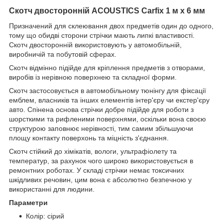
Скотч двосторонній ACOUSTICS Carfix 1 м х 6 мм
Призначений для склеювання двох предметів один до одного,
тому що обидві сторони стрічки мають липкі властивості.
Скотч двосторонній використовують у автомобільній,
виробничій та побутовій сферах.
Скотч відмінно підійде для кріплення предметів з отворами,
виробів із нерівною поверхнею та складної форми.
Скотч застосовується в автомобільному тюнінгу для фіксації
емблем, власників та інших елементів інтер'єру чи екстер'єру
авто. Спінена основа стрічки добре підійде для роботи з
шорсткими та рифленими поверхнями, оскільки вона своєю
структурою заповнює нерівності, тим самим збільшуючи
площу контакту поверхонь та міцність з'єднання.
Скотч стійкий до хімікатів, вологи, ультрафіолету та
температур, за рахунок чого широко використовується в
ремонтних роботах. У складі стрічки немає токсичних
шкідливих речовин, цим вона є абсолютно безпечною у
використанні для людини.
Параметри
Колір: сірий