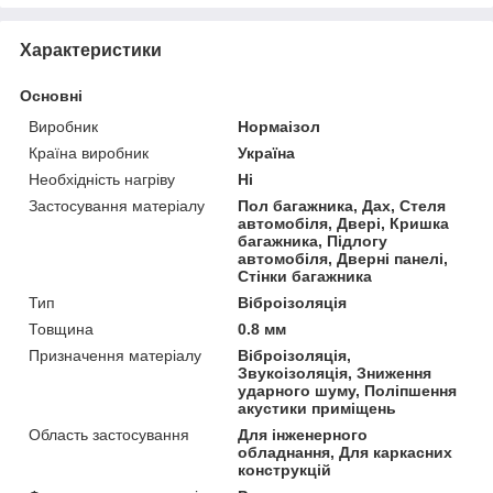
Характеристики
Основні
Виробник
Нормаізол
Країна виробник
Україна
Необхідність нагріву
Ні
Застосування матеріалу
Пол багажника, Дах, Стеля
автомобіля, Двері, Кришка
багажника, Підлогу
автомобіля, Дверні панелі,
Стінки багажника
Тип
Віброізоляція
Товщина
0.8 мм
Призначення матеріалу
Віброізоляція,
Звукоізоляція, Зниження
ударного шуму, Поліпшення
акустики приміщень
Область застосування
Для інженерного
обладнання, Для каркасних
конструкцій