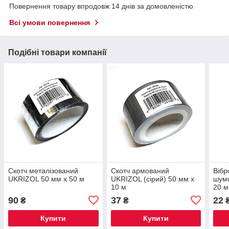
Повернення товару впродовж 14 днів за домовленістю
Всі умови повернення
Подібні товари компанії
Скотч металізований
Скотч армований
Вібр
UKRIZOL 50 мм х 50 м
UKRIZOL (сірий) 50 мм х
шумо
10 м
20 м
90
37
22
₴
₴
Купити
Купити