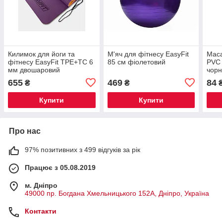
Килимок для йоги та
М'яч для фітнесу EasyFit
Маса
фітнесу EasyFit TPE+TC 6
85 см фіолетовий
PVC 
мм двошаровий
чор
фіолетовий-
655
469
84
₴
₴
помаранчевий
Купити
Купити
Про нас
97% позитивних з 499 відгуків за рік
Працює з 05.08.2019
м. Дніпро
49000 пр. Богдана Хмельницького 152А, Дніпро, Україна
Контакти