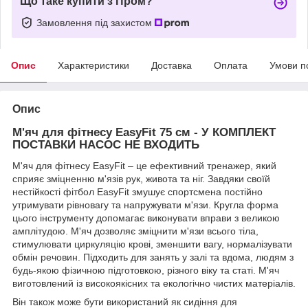
Що таке купити з Пром?
Замовлення під захистом
Опис
Характеристики
Доставка
Оплата
Умови п
Опис
М'яч для фітнесу EasyFit 75 см - У КОМПЛЕКТ
ПОСТАВКИ НАСОС НЕ ВХОДИТЬ
М'яч для фітнесу EasyFit – це ефективний тренажер, який
сприяє зміцненню м'язів рук, живота та ніг. Завдяки своїй
нестійкості фітбол EasyFit змушує спортсмена постійно
утримувати рівновагу та напружувати м'язи. Кругла форма
цього інструменту допомагає виконувати вправи з великою
амплітудою. М'яч дозволяє зміцнити м'язи всього тіла,
стимулювати циркуляцію крові, зменшити вагу, нормалізувати
обмін речовин. Підходить для занять у залі та вдома, людям з
будь-якою фізичною підготовкою, різного віку та статі. М'яч
виготовлений із високоякісних та екологічно чистих матеріалів.
Він також може бути використаний як сидіння для