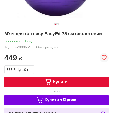
М'яч для фітнесу EasyFit 75 см фіолетовий
В наявності 1 од.
Код: EF-3008-V
Опт і роздріб
449
₴
365 ₴
від 10 шт.
Купити
або
Купити з