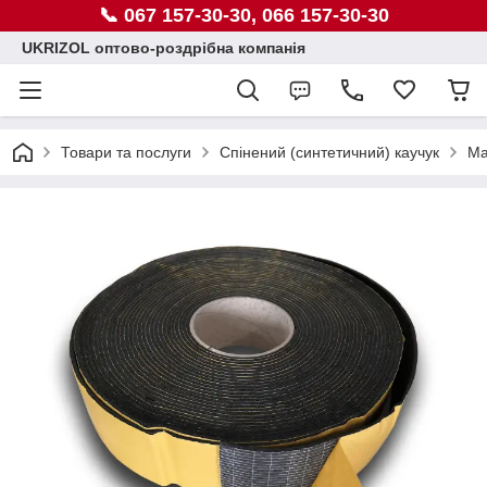
📞 067 157-30-30, 066 157-30-30
UKRIZOL оптово-роздрібна компанія
Товари та послуги
Спінений (синтетичний) каучук
Ма