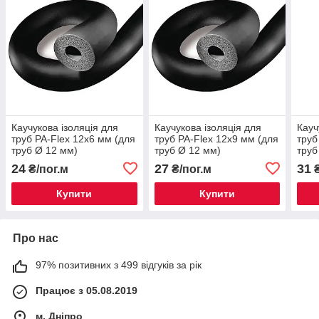
Каучукова ізоляція для
Каучукова ізоляція для
Кауч
труб PA-Flex 12х6 мм (для
труб PA-Flex 12х9 мм (для
труб
труб Ø 12 мм)
труб Ø 12 мм)
труб
24
27
31
₴/пог.м
₴/пог.м
₴
Купити
Купити
Про нас
97% позитивних з 499 відгуків за рік
Працює з 05.08.2019
м. Дніпро