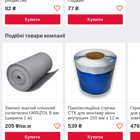
ребристий
гладкий
82
77
₴
₴
Купити
Купити
Подібні товари компанії
Хімічно зшитий спінений
Пароізоляційна стрічка
Герм
поліетилен UKRIZOL 8 мм
СТК для монтажу вікон
для 
(ширина 1 м)
внутрішня 150 мм х 12 м
зовн
W
205
539
476
₴/кв.м
₴
Купити
Купити