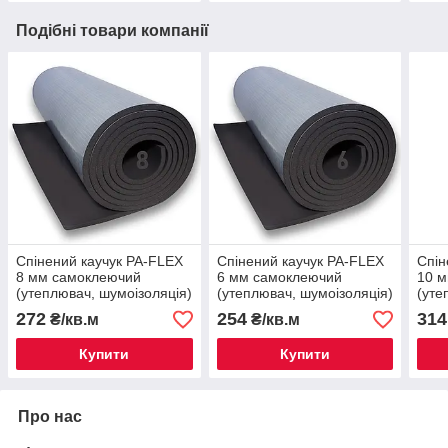
Подібні товари компанії
Спінений каучук PA-FLEX
Спінений каучук PA-FLEX
Спін
8 мм самоклеючий
6 мм самоклеючий
10 
(утеплювач, шумоізоляція)
(утеплювач, шумоізоляція)
(уте
272
254
314
₴/кв.м
₴/кв.м
Купити
Купити
Про нас