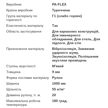
Виробник
PA-FLEX
Країна виробник
Туреччина
Група матеріалу по
Г1 (слабо горючі)
горючості
Еластичність матеріалу
Так
Область застосування
Для каркасних конструкцій,
Для інженерного
обладнання, Для стель, Для
підлоги, Для стін
Призначення матеріалу
Віброізоляція, Зниження
ударного шуму,
Звукоізоляція, Поліпшення
акустики приміщень
Ступінь жорсткості
М'який
Товщина
9 мм
Форма поставки матеріалу
Рулон
Ширина
1000 мм
Щільність
55 кг/м³
Довжина рулону, п. м.
20
Максимальна робоча
180 град.
температура