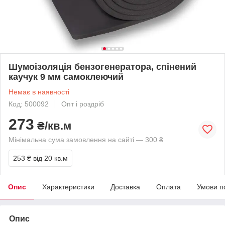
Шумоізоляція бензогенератора, спінений
каучук 9 мм самоклеючий
Немає в наявності
Код: 500092
Опт і роздріб
273
₴/кв.м
Мінімальна сума замовлення на сайті — 300 ₴
253 ₴
від 20 кв.м
Опис
Характеристики
Доставка
Оплата
Умови п
Опис