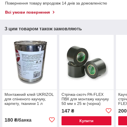
Повернення товару впродовж 14 днів за домовленістю
Всі умови повернення
З цим товаром також замовляють
Монтажний клей UKRIZOL
Стрічка-скотч PA-FLEX
Кауч
для спіненого каучуку,
ПВХ для монтажу каучуку
стрі
карпету, тканини 1 л
50 мм х 25 м (чорна)
FLEX
147
200
₴
180
₴/банка
Купити