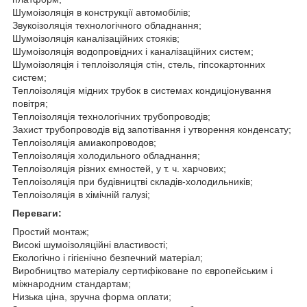
Шумоізоляція в конструкції автомобілів;
Звукоізоляція технологічного обладнання;
Шумоізоляція каналізаційних стояків;
Шумоізоляція водопровідних і каналізаційних систем;
Шумоізоляція і теплоізоляція стін, стель, гіпсокартонних
систем;
Теплоізоляція мідних трубок в системах кондиціонування
повітря;
Теплоізоляція технологічних трубопроводів;
Захист трубопроводів від запотівання і утворення конденсату;
Теплоізоляція амиакопроводов;
Теплоізоляція холодильного обладнання;
Теплоізоляція різних ємностей, у т. ч. харчових;
Теплоізоляція при будівництві складів-холодильників;
Теплоізоляція в хімічній галузі;
Переваги:
Простий монтаж;
Високі шумоізоляційні властивості;
Екологічно і гігієнічно безпечний матеріал;
Виробництво матеріалу сертифіковане по європейським і
міжнародним стандартам;
Низька ціна, зручна форма оплати;