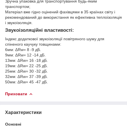
Зручна упаковка для транспортування будь-яким
транспортом;
Матеріал вже гідно оцінений фахівцями в 35 країнах світу і
рекомендований до використання як ефективна теплоізоляція
і звукоізоляція.
Звукоізоляційні властивості:
Індекс додаткової звукоізоляції повітряного шуму для
спіненого каучуку товщинами:
6мм: ∆Rw= 8 -9 дБ.
9мм: ∆Rw= 12 -14 дБ.
13мм: ∆Rw= 16 -18 дБ.
19мм: ∆Rw= 22 -25 дБ.
25мм: ∆Rw= 30 -32 дБ.
32мм: ∆Rw= 37 -39 дБ.
50мм: ∆Rw= 45 -47 дБ.
Приховати
Характеристики
Основні