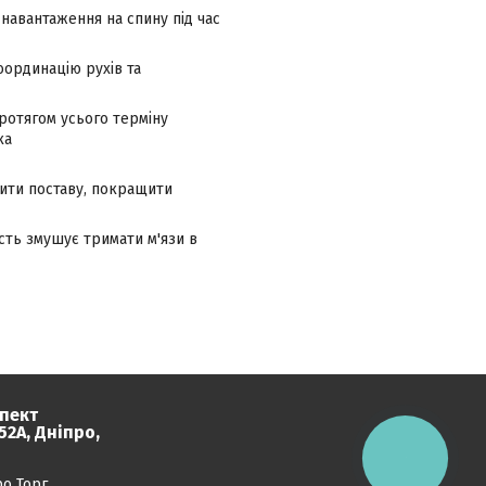
навантаження на спину під час
оординацію рухів та
протягом усього терміну
ка
вити поставу, покращити
сть змушує тримати м'язи в
пект
2А, Дніпро,
КНОПКА
ЗВ'ЯЗКУ
ро Торг