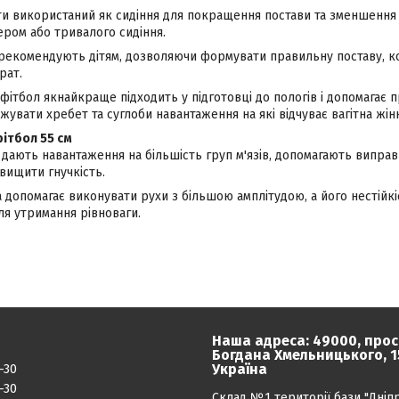
ти використаний як сидіння для покращення постави та зменшення 
ером або тривалого сидіння.
і рекомендують дітям, дозволяючи формувати правильну поставу, к
рат.
 фітбол якнайкраще підходить у підготовці до пологів і допомагає 
ажувати хребет та суглоби навантаження на які відчуває вагітна жін
фітбол 55 см
 дають навантаження на більшість груп м'язів, допомагають випра
вищити гнучкість.
 допомагає виконувати рухи з більшою амплітудою, а його нестійкі
для утримання рівноваги.
Наша адреса: 49000, прос
Богдана Хмельницького, 15
Україна
-30
-30
Склад №1 території бази "Дніп