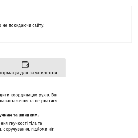
р не покидаючи сайту.
формація для замовлення
щити координацію рухів. Він
 навантаження та не рватися
ручним та швидким.
ня гнучкості тіла та
 скручування, підйоми ніг,