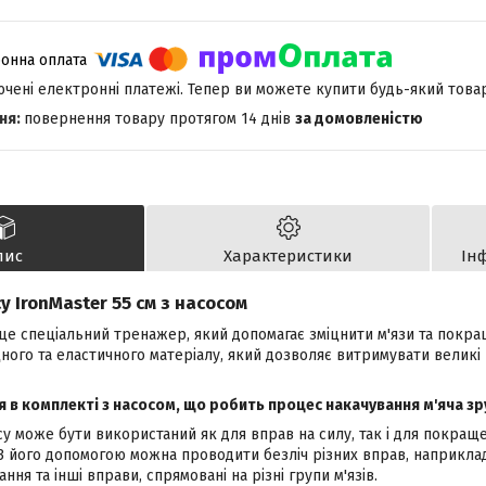
лючені електронні платежі. Тепер ви можете купити будь-який това
повернення товару протягом 14 днів
за домовленістю
пис
Характеристики
Ін
у IronMaster 55 см з насосом
 це спеціальний тренажер, який допомагає зміцнити м'язи та покра
ного та еластичного матеріалу, який дозволяє витримувати великі
я в комплекті з насосом, що робить процес накачування м'яча з
су може бути використаний як для вправ на силу, так і для покращен
 З його допомогою можна проводити безліч різних вправ, наприклад,
ння та інші вправи, спрямовані на різні групи м'язів.