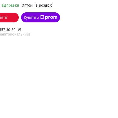
о відправки
Оптом і в роздріб
пити
Купити з
 157-30-30
(багатокональний)