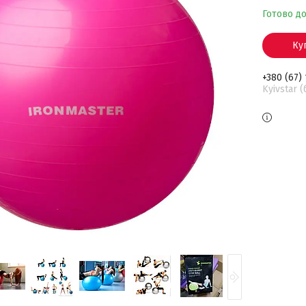
Готово д
Ку
+380 (67)
Kyivstar 