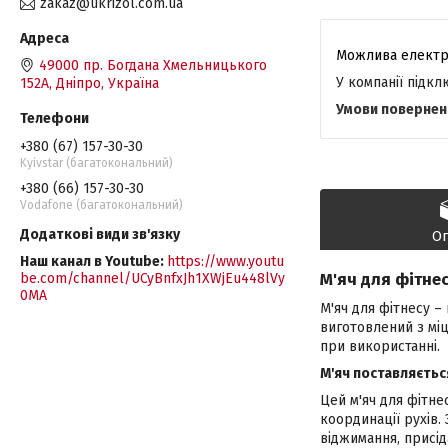
zakaz@ukrizol.com.ua
49000 пр. Богдана Хмельницького
У компанії підк
152А, Дніпро, Україна
+380 (67) 157-30-30
Kyivstar (багатокональний)
+380 (66) 157-30-30
Vodafone (багатокональний)
О
Наш канал в Youtube
https://www.youtu
М'яч для фітнес
be.com/channel/UCyBnfxJh1XWjEu448lVy
0MA
М'яч для фітнесу –
виготовлений з міц
при використанні.
М'яч поставляєтьс
Цей м'яч для фітне
координації рухів.
віджимання, присіда