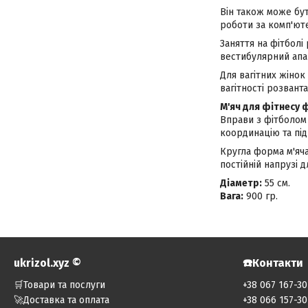
Він також може бу
роботи за комп'ют
Заняття на фітбол
вестибулярний апа
Для вагітних жінок
вагітності розвант
М'яч для фітнесу 
Вправи з фітболом
координацію та під
Кругла форма м'яча
постійній напрузі 
Діаметр:
55 см.
Вага:
900 гр.
ukrizol.xyz ©️
☎️Контакти
🛒Товари та послуги
+38 067 167-30
🚀Доставка та оплата
+38 066 157-30