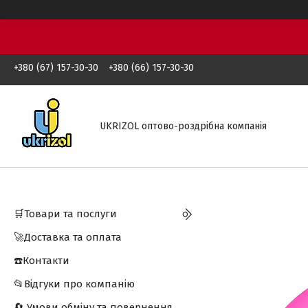
+380 (67) 157-30-30
+380 (66) 157-30-30
UKRIZOL оптово-роздрібна компанія
🛒Товари та послуги
🚀Доставка та оплата
☎️Контакти
📂Відгуки про компанію
🔄 Умови обміну та повернення