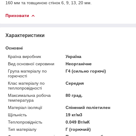
160 мм та товщиною стінок 6, 9, 13, 20 мм.
Приховати
Характеристики
Основні
Країна виробник
Україна
Вид основної сировини
Неорганічне
Група матеріалу по
Г4 (сильно горючі)
горючості
Клас матеріалу по
Середня
теплопровідності
Максимальна робоча
80 град.
температура
Матеріал ізоляції
Спінений поліетилен
Щільність
19 кг/м3
Теплопровідність
0.049 Вт/мК
Тип матеріалу
Г (горючий)