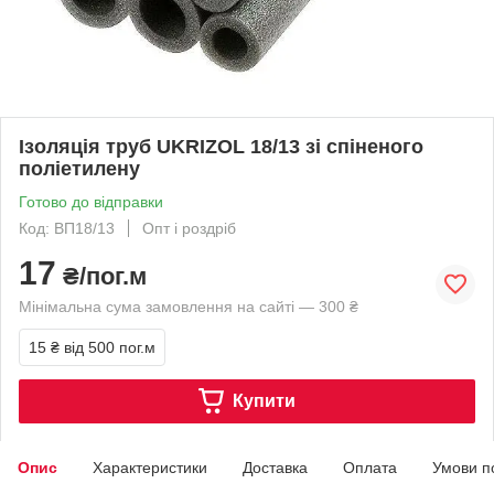
Ізоляція труб UKRIZOL 18/13 зі спіненого
поліетилену
Готово до відправки
Код: ВП18/13
Опт і роздріб
17
₴/пог.м
Мінімальна сума замовлення на сайті — 300 ₴
15 ₴
від 500 пог.м
Купити
Опис
Характеристики
Доставка
Оплата
Умови п