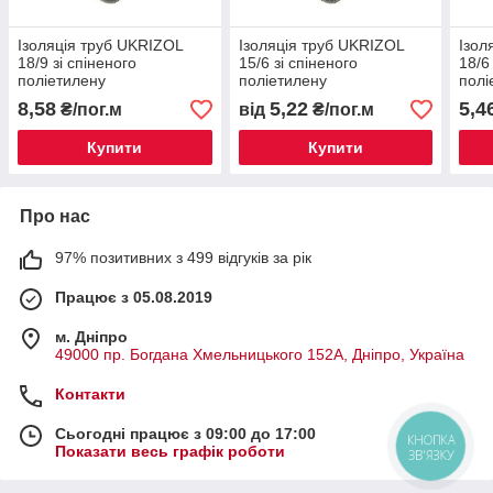
Ізоляція труб UKRIZOL
Ізоляція труб UKRIZOL
Ізол
18/9 зі спіненого
15/6 зі спіненого
18/6
поліетилену
поліетилену
полі
8,58
5,22
5,4
₴/пог.м
від
₴/пог.м
Купити
Купити
Про нас
97% позитивних з 499 відгуків за рік
Працює з 05.08.2019
м. Дніпро
49000 пр. Богдана Хмельницького 152А, Дніпро, Україна
Контакти
Сьогодні працює з 09:00 до 17:00
КНОПКА
Показати весь графік роботи
ЗВ'ЯЗКУ