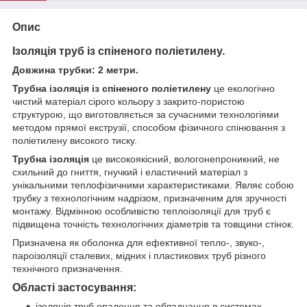
Опис
Ізоляція труб із спіненого поліетилену.
Довжина трубки: 2 метри.
Трубна ізоляція із спіненого поліетилену
це екологічно
чистий матеріал сірого кольору з закрито-пористою
структурою, що виготовляється за сучасними технологіями
методом прямої екструзії, способом фізичного спінювання з
поліетилену високого тиску.
Трубна ізоляція
це високоякісний, вологонепроникний, не
схильний до гниття, гнучкий і еластичний матеріал з
унікальними теплофізичними характеристиками. Являє собою
трубку з технологічним надрізом, призначеним для зручності
монтажу. Відмінною особливістю теплоізоляції для труб є
підвищена точність технологічних діаметрів та товщини стінок.
Призначена як оболонка для ефективної тепло-, звуко-,
пароізоляції сталевих, мідних і пластикових труб різного
технічного призначення.
Області застосування:
ізоляція труб опалення та обладнання в системах