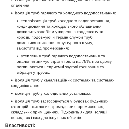
опалення;
ізоляція труб гарячого та холодного водопостачання:
теплоізоляція труб холодного водопостачання,
кондиціювання та холодильного обладнання
дозволить запобігти утворенню конденсату та
корозії, подовжуючи термін служби труб,
домогтися зниження структурного шуму,
захистити від промерзання;
утеплення труб гарячого водопостачання та
опалення знижує втрати тепла на 75%, при цьому
поглинаються неприємні звукові коливання та
вібрація у трубах;
ізоляція труб у каналізаційних системах та системах
кондиціювання;
ізоляція труб у холодильних установках;
ізоляція труб застосовується у будовах будь-яких
категорій - житлових, громадських, промислових,
складських приміщеннях. Підходить як для ізоляції
нових, так і вже для існуючих об'єктів.
Властивості: