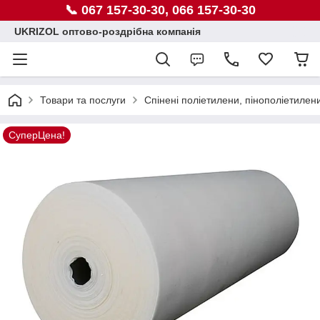
📞 067 157-30-30, 066 157-30-30
UKRIZOL оптово-роздрібна компанія
Товари та послуги
Спінені поліетилени, пінополіетилен
СуперЦена!