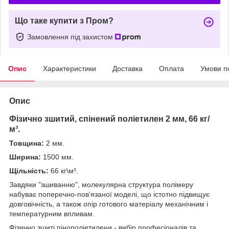
Що таке купити з Пром?
Замовлення під захистом
Опис
Характеристики
Доставка
Оплата
Умови п
Опис
Фізично зшитий, спінений поліетилен 2 мм, 66 кг/
м³.
Товщина:
2 мм.
Ширина:
1500 мм.
Щільність:
66 кг\м³.
Завдяки "зшиванню", молекулярна структура полімеру
набуває поперечно-пов'язаної моделі, що істотно підвищує
довговічність, а також опір готового матеріалу механічним і
температурним впливам.
Фізично зшиті пінополіетилени - вибір професіоналів та