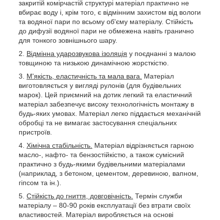
закритій комірчастій структурі матеріал практично не
вбирає воду і, крім того, є відмінним захистом від вологи
та водяної пари по всьому об'єму матеріалу. Стійкість
до дифузії водяної пари не обмежена навіть гранично
для тонкого зовнішнього шару.
Відмінна ударозвукова ізоляція
у поєднанні з малою
товщиною та низькою динамічною жорсткістю.
М'якість, еластичність та мала вага.
Матеріал
виготовляється у вигляді рулонів (для будівельних
марок). Цей приємний на дотик легкий та еластичний
матеріал забезпечує високу технологічність монтажу в
будь-яких умовах. Матеріал легко піддається механічній
обробці та не вимагає застосування спеціальних
пристроїв.
Хімічна стабільність.
Матеріал відрізняється гарною
масло-, нафто- та бензостійкістю, а також сумісний
практично з будь-якими будівельними матеріалами
(наприклад, з бетоном, цементом, деревиною, вапном,
гіпсом та ін.).
Стійкість до гниття, довговічність.
Термін служби
матеріалу – 80-90 років експлуатації без втрати своїх
властивостей. Матеріал виробляється на основі