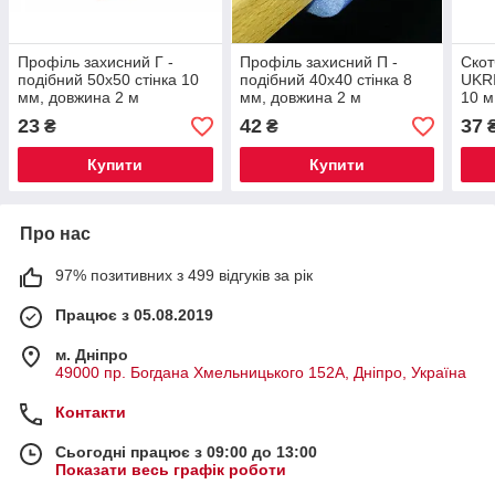
Профіль захисний Г -
Профіль захисний П -
Скот
подібний 50х50 стiнка 10
подібний 40х40 стінка 8
UKRI
мм, довжина 2 м
мм, довжина 2 м
10 м
23
42
37
₴
₴
Купити
Купити
Про нас
97% позитивних з 499 відгуків за рік
Працює з 05.08.2019
м. Дніпро
49000 пр. Богдана Хмельницького 152А, Дніпро, Україна
Контакти
Сьогодні працює з 09:00 до 13:00
Показати весь графік роботи