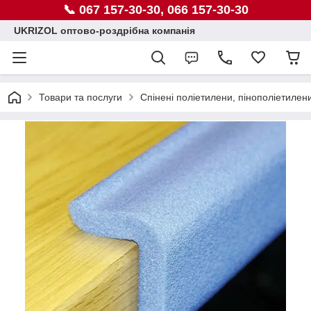
📞 067 157-30-30, 066 157-30-30
UKRIZOL оптово-роздрібна компанія
Товари та послуги
Спінені поліетилени, пінополіетилен