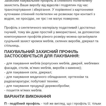
Захисний пакувальний профіль зі спіненого поліетилену
захистить Ваше виробу від відколів і подряпин під час
транспортування і зберігання. У порівнянні з картонними
куточками спінений поліетилен не розмокає при контакті з
водою, не просідає, не трє і не матує поверхню.
Профіль з синтетичного матеріалу податливий і достатньо
гнучкий, тому він дуже простий у використанні, за допомогою
компонування профілів різного розміру можна організувати
суцільний захист кромок меблів, скляних виробів, дзеркал та
стільниць.
ПАКУВАЛЬНИЙ ЗАХИСНИЙ ПРОФІЛЬ
ЗАСТОСОВУЄТЬСЯ ДЛЯ ПАКУВАННЯ:
- для пакування меблів (корпусних меблів, дверей, меблевих
фасадів, столів, м'яких меблів, виробів з каменю);
- для пакування скла, дзеркал;
- для пакування медичного обладнання; оргтехніки та
радіоапаратури; побутової техніки;
- для пакування продукції деревообробки;
- пошиття м'яких меблів.
ВАРІАНТИ ВИКОНАННЯ
П - подібний профіль
- той же вигляд, що і профіль U, тільки