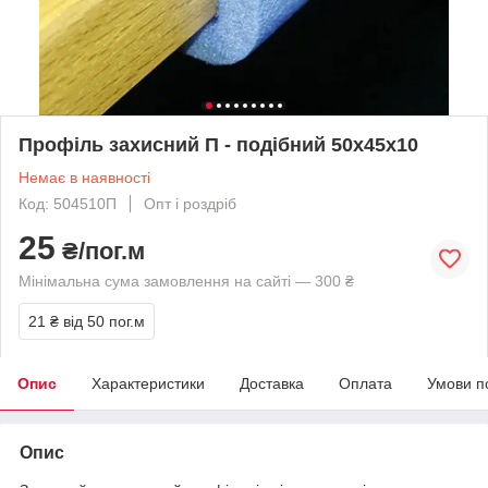
Профіль захисний П - подібний 50х45х10
Немає в наявності
Код: 504510П
Опт і роздріб
25
₴/пог.м
Мінімальна сума замовлення на сайті — 300 ₴
21 ₴
від 50 пог.м
Опис
Характеристики
Доставка
Оплата
Умови п
Опис