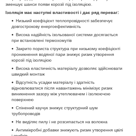
зменшує шанси появи корозії під ізоляцією.
Ізоляція має наступні властивості і дає ряд переваг:
Низький коефіцієнт теплопровідності забезпечує
довгострокову енергоефективність
Висока надійність ізольованої системи досягається
при встановлені термохомутів
Закрито пориста структура при низькому коефіцієнті
проникнення водяної пари знижує ризик утворення
корозії під ізоляцією
Висока еластичність матеріалу дозволяє здійснювати
швидкий монтаж
Відсутність усадки матеріалу і здатність
відновлюватися після навантажень мінімізує ризик
виникнення зазору між утеплювачем і ізолюючою
поверхнею
Спінений каучук знижує структурний шум
трубопроводів
Не виділяє пилу і не розсипається на волокна
Антимікробні добавки знижують ризик утворення цвілі
і грибків