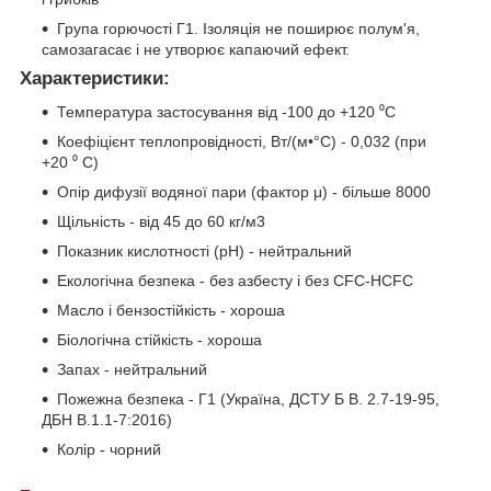
Група горючості Г1. Ізоляція не поширює полум'я,
самозагасає і не утворює капаючий ефект.
Характеристики:
Температура застосування від -100 до +120 ⁰С
Коефіцієнт теплопровідності, Вт/(м•°С) - 0,032 (при
+20 ⁰ С)
Опір дифузії водяної пари (фактор μ) - більше 8000
Щільність - від 45 до 60 кг/м3
Показник кислотності (pH) - нейтральний
Екологічна безпека - без азбесту і без CFC-HCFC
Масло і бензостійкість - хороша
Біологічна стійкість - хороша
Запах - нейтральний
Пожежна безпека - Г1 (Україна, ДСТУ Б В. 2.7-19-95,
ДБН В.1.1-7:2016)
Колір - чорний