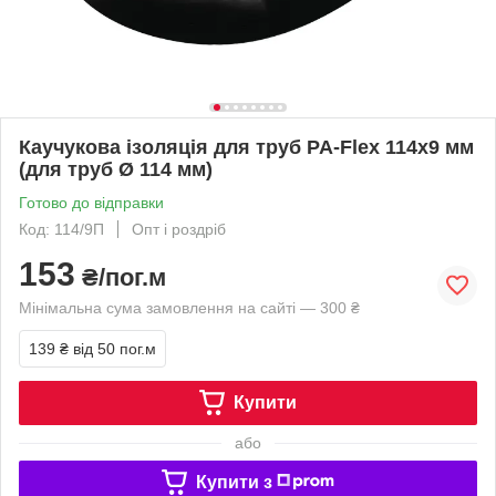
Каучукова ізоляція для труб PA-Flex 114х9 мм
(для труб Ø 114 мм)
Готово до відправки
Код: 114/9П
Опт і роздріб
153
₴/пог.м
Мінімальна сума замовлення на сайті — 300 ₴
139 ₴
від 50 пог.м
Купити
або
Купити з