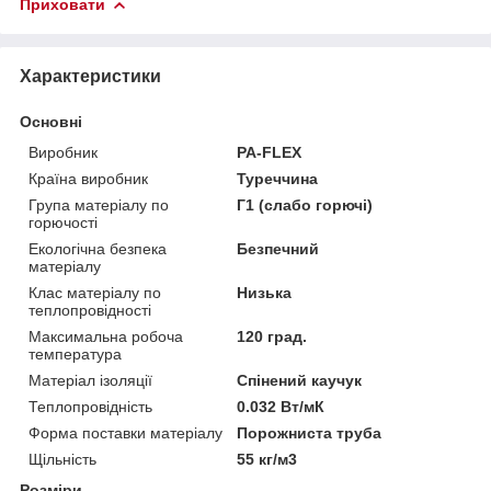
Приховати
Характеристики
Основні
Виробник
PA-FLEX
Країна виробник
Туреччина
Група матеріалу по
Г1 (слабо горючі)
горючості
Екологічна безпека
Безпечний
матеріалу
Клас матеріалу по
Низька
теплопровідності
Максимальна робоча
120 град.
температура
Матеріал ізоляції
Спінений каучук
Теплопровідність
0.032 Вт/мК
Форма поставки матеріалу
Порожниста труба
Щільність
55 кг/м3
Розміри