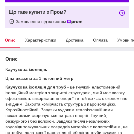
Що таке купити з Пром?
Замовлення під захистом
Опис
Характеристики
Доставка
Оплата
Умови п
Опис
Каучукова ізоляція.
Ціна вказана за 1 погонний метр
Каучукова ізоляція для труб
- це гнучкий еластомерний
ізоляційний матеріал з закритої структурою, який має високу
ефективність використання енергії і в той же час є економічно
вигідним. Закрита комірчаста структура з пароізоляцією.
Корозійностійкий. Завдяки чудовим теплоізоляційними
показниками скорочується витрата енергії. Гнучкий,
безкурного і без волокон. Завдяки тисячі незалежних
водовідштовхувальних осередків матеріал є вологостійким, не
потребує додаткової пароізоляції, зберігає труби сухими та