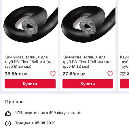
Каучукова ізоляція для
Каучукова ізоляція для
Кауч
труб PA-Flex 25х9 мм (для
труб PA-Flex 12х9 мм (для
труб
труб Ø 25 мм)
труб Ø 12 мм)
труб
35
27
22
₴/пог.м
₴/пог.м
₴
Купити
Купити
Про нас
97% позитивних з 499 відгуків за рік
Працює з 05.08.2019