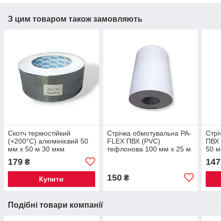
З цим товаром також замовляють
Скотч термостійкий
Стрічка обмотувальна PA-
Стрі
(+200°С) алюмінієвий 50
FLEX ПВХ (PVC)
ПВХ 
мм х 50 м 30 мкм
тефлонова 100 мм х 25 м
50 м
179
147
₴
150
₴
Купити
Подібні товари компанії