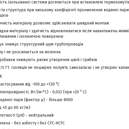
ість ізольованої системи досягається при встановлені термохомуті
ста структура при низькому коефіцієнті проникнення водяної пар
яцією
ичність матеріалу дозволяє здійснювати швидкий монтаж
садки матеріалу і здатність відновлюватися після навантажень міні
плювачем і ізолюючою поверхнею
чук знижує структурний шум трубопроводів
лу і не розсипається на волокна
добавки знижують ризик утворення цвілі і грибків
ті Г1. Ізоляція не поширює полум'я, самозагасає і не утворює капа
:
астосування від -100 до +120 ⁰С
лопровідності, Вт/(м•°С) - 0,032 (при +20 ⁰ С)
водяної пари (фактор μ) - більше 8000
д 45 до 60 кг/м3
отності (pH) - нейтральний
зпека - без азбесту і без CFC-HCFC