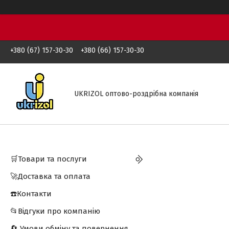
+380 (67) 157-30-30
+380 (66) 157-30-30
UKRIZOL оптово-роздрібна компанія
🛒Товари та послуги
🚀Доставка та оплата
☎️Контакти
📂Відгуки про компанію
🔄 Умови обміну та повернення