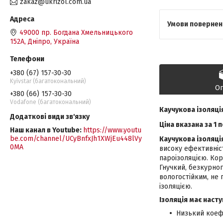
zakaz@ukrizol.com.ua
49000 пр. Богдана Хмельницького
152А, Дніпро, Україна
+380 (67) 157-30-30
Kyivstar (багатокональний)
О
+380 (66) 157-30-30
Vodafone (багатокональний)
Каучукова ізоляці
Ціна вказана за 1 
Наш канал в Youtube
https://www.youtu
be.com/channel/UCyBnfxJh1XWjEu448lVy
Каучукова ізоляці
0MA
високу ефективніст
пароізоляцією. Кор
Гнучкий, безкурног
вологостійким, не 
ізоляцією.
Ізоляція має насту
Низький коеф