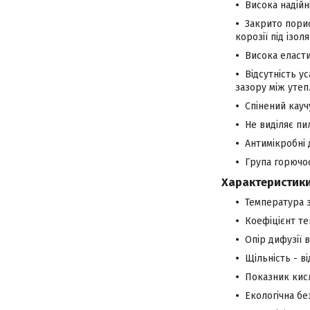
Висока надійн
Закрито пори
корозії під ізол
Висока еласт
Відсутність у
зазору між уте
Спінений кау
Не виділяє пи
Антимікробні 
Група горючос
Характеристики
Температура з
Коефіцієнт теп
Опір дифузії 
Щільність - ві
Показник кисл
Екологічна бе