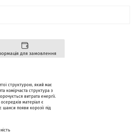
формація для замовлення
итої структурою, який має
ита комірчаста структура з
орочується витрата енергії.
 осередків матеріал є
є шанси появи корозії під
ність