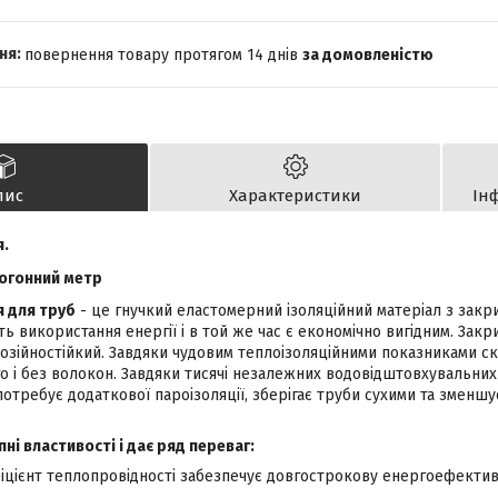
повернення товару протягом 14 днів
за домовленістю
пис
Характеристики
Ін
я.
погонний метр
я для труб
- це гнучкий еластомерний ізоляційний матеріал з закр
ь використання енергії і в той же час є економічно вигідним. Закр
озійностійкий. Завдяки чудовим теплоізоляційними показниками ск
о і без волокон. Завдяки тисячі незалежних водовідштовхувальних
потребує додаткової пароізоляції, зберігає труби сухими та зменшу
пні властивості і дає ряд переваг:
іцієнт теплопровідності забезпечує довгострокову енергоефектив