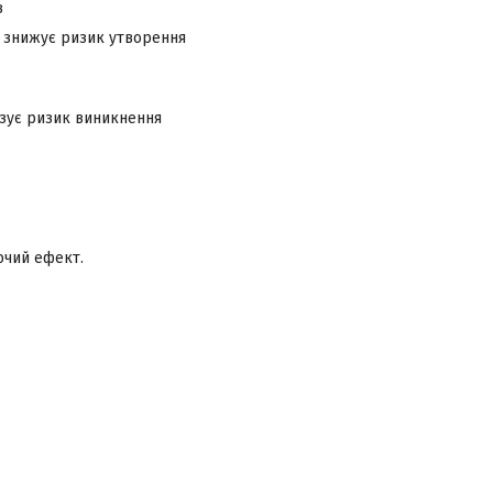
в
и знижує ризик утворення
мізує ризик виникнення
ючий ефект.