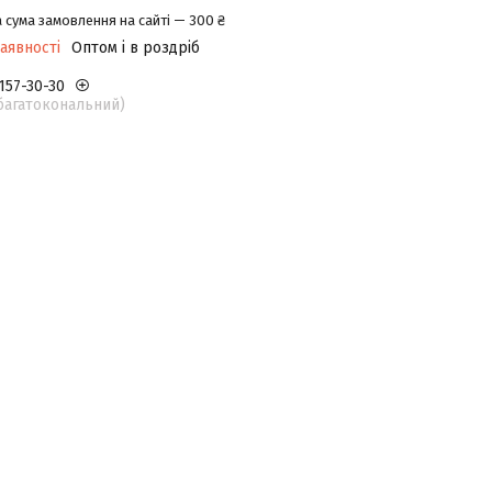
 сума замовлення на сайті — 300 ₴
аявності
Оптом і в роздріб
 157-30-30
(багатокональний)