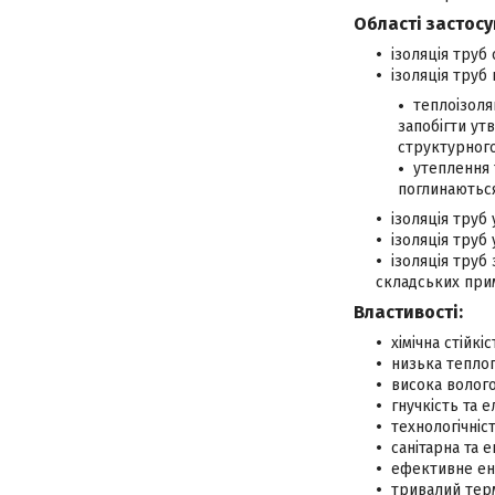
Області застосу
ізоляція труб
ізоляція труб
теплоізоля
запобігти ут
структурного
утеплення 
поглинаються
ізоляція труб
ізоляція труб
ізоляція труб
складських примі
Властивості:
хімічна стійкі
низька теплоп
висока волого
гнучкість та е
технологічніс
санітарна та 
ефективне ен
тривалий терм