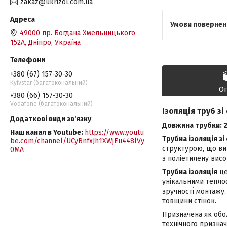
zakaz@ukrizol.com.ua
49000 пр. Богдана Хмельницького
152А, Дніпро, Україна
+380 (67) 157-30-30
Kyivstar (багатокональний)
О
+380 (66) 157-30-30
Vodafone (багатокональний)
Ізоляція труб зі
Довжина трубки: 2
Наш канал в Youtube
https://www.youtu
Трубна ізоляція зі
be.com/channel/UCyBnfxJh1XWjEu448lVy
структурою, що виг
0MA
з поліетилену висо
Трубна ізоляція
це
унікальними тепло
зручності монтажу.
товщини стінок.
Призначена як обол
технічного признач