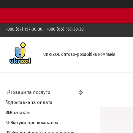
+380 (67) 157-30-30
+380 (66) 157-30-30
UKRIZOL оптово-роздрібна компанія
🛒Товари та послуги
🚀Доставка та оплата
☎️Контакти
📂Відгуки про компанію
🔄 Умови обміну та повернення