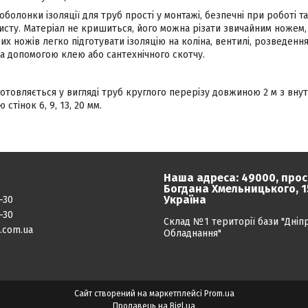
 оболонки ізоляції для труб прості у монтажі, безпечні при роботі 
исту. Матеріал не кришиться, його можна різати звичайним ножем,
их ножів легко підготувати ізоляцію на коліна, вентилі, розведен
а допомогою клею або сантехнічного скотчу.
готовляється у вигляді труб круглого перерізу довжиною 2 м з внут
стінок 6, 9, 13, 20 мм.
Наша адреса: 49000, прос
Богдана Хмельницького, 15
Україна
-30
-30
Склад №1 території бази "Дніп
.com.ua
Обладнання"
Сайт створений на маркетплейсі
Prom.ua
Продавець на Bigl.ua