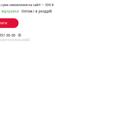
 сума замовлення на сайті — 300 ₴
о відправки
Оптом і в роздріб
пити
 157-30-30
(багатокональний)