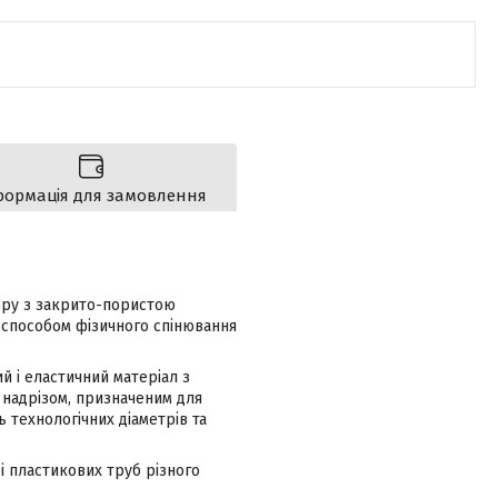
формація для замовлення
ору з закрито-пористою
 способом фізичного спінювання
й і еластичний матеріал з
 надрізом, призначеним для
ь технологічних діаметрів та
 і пластикових труб різного