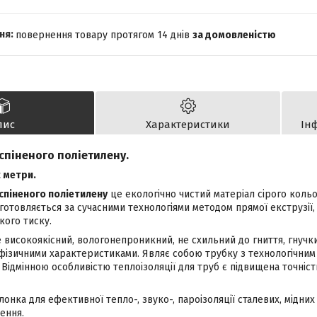
повернення товару протягом 14 днів
за домовленістю
пис
Характеристики
Ін
 спіненого поліетилену.
 метри.
 спіненого поліетилену
це екологічно чистий матеріал сірого коль
отовляється за сучасними технологіями методом прямої екструзії,
кого тиску.
 високоякісний, вологонепроникний, не схильний до гниття, гнучки
фізичними характеристиками. Являє собою трубку з технологічним
 Відмінною особливістю теплоізоляції для труб є підвищена точніст
онка для ефективної тепло-, звуко-, пароізоляції сталевих, мідних
ення.