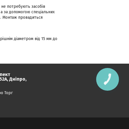
та не потребують засобів
 а за допомогою спеціальних
ня. Монтаж провадиться
рішнім діаметром від 15 мм до
пект
2А, Дніпро,
КНОПКА
ЗВ'ЯЗКУ
ро Торг