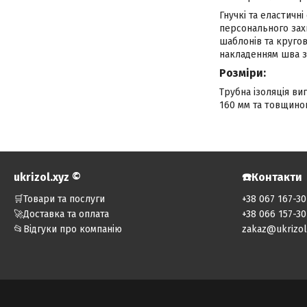
Гнучкі та еластичні
персонального зах
шаблонів та кругов
накладенням шва з
Розміри:
Трубна ізоляція ви
160 мм та товщиною 
ukrizol.xyz ©️
☎️Контакти
🛒Товари та послуги
+38 067 167-30
🚀Доставка та оплата
+38 066 157-30
📂Відгуки про компанію
zakaz@ukrizol