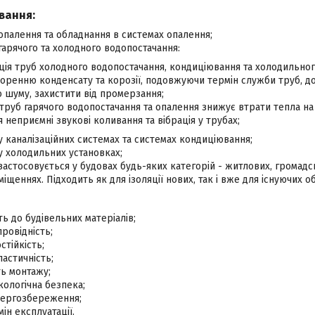
вання:
 опалення та обладнання в системах опалення;
 гарячого та холодного водопостачання:
ція труб холодного водопостачання, кондиціювання та холодильно
воренню конденсату та корозії, подовжуючи термін служби труб, 
 шуму, захистити від промерзання;
труб гарячого водопостачання та опалення знижує втрати тепла на
 неприємні звукові коливання та вібрація у трубах;
 у каналізаційних системах та системах кондиціювання;
 у холодильних установках;
 застосовується у будовах будь-яких категорій - житлових, громад
щеннях. Підходить як для ізоляції нових, так і вже для існуючих об
сть до будівельних матеріалів;
ровідність;
стійкість;
ластичність;
ть монтажу;
екологічна безпека;
ергозбереження;
ін експлуатації.