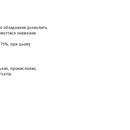
го обладнання дозволить
домогтися зниження
 75%, при цьому
ських, промислових,
'єктів.