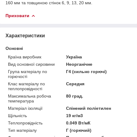
160 мм та товщиною стінок 6, 9, 13, 20 мм.
Приховати
Характеристики
Основні
Країна виробник
Україна
Вид основної сировини
Неорганічне
Група матеріалу по
Г4 (сильно горючі)
горючості
Клас матеріалу по
Середня
теплопровідності
Максимальна робоча
80 град.
температура
Матеріал ізоляції
Спінений поліетилен
Щільність
19 кг/м3
Теплопровідність
0.049 Вт/мК
Тип матеріалу
Г (горючий)