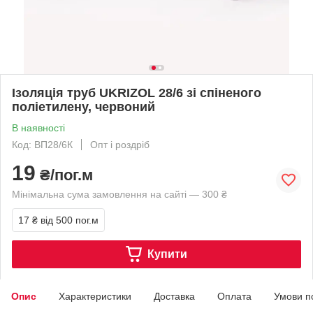
Ізоляція труб UKRIZOL 28/6 зі спіненого
поліетилену, червоний
В наявності
Код: ВП28/6К
Опт і роздріб
19
₴/пог.м
Мінімальна сума замовлення на сайті — 300 ₴
17 ₴
від 500 пог.м
Купити
Опис
Характеристики
Доставка
Оплата
Умови п