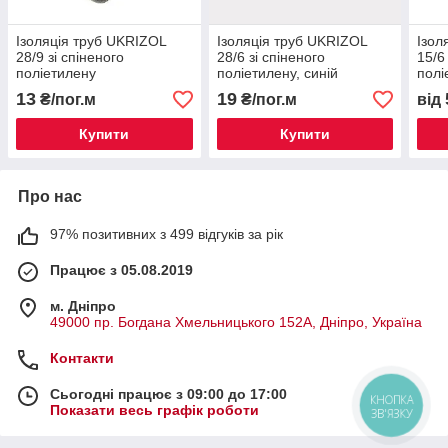
Ізоляція труб UKRIZOL
Ізоляція труб UKRIZOL
Ізол
28/9 зі спіненого
28/6 зі спіненого
15/6
поліетилену
поліетилену, синій
полі
13
19
₴/пог.м
₴/пог.м
від
Купити
Купити
Про нас
97% позитивних з 499 відгуків за рік
Працює з 05.08.2019
м. Дніпро
49000 пр. Богдана Хмельницького 152А, Дніпро, Україна
Контакти
Сьогодні працює з 09:00 до 17:00
КНОПКА
Показати весь графік роботи
ЗВ'ЯЗКУ