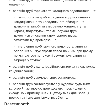
опалення;
ізоляція труб гарячого та холодного водопостачання:
теплоізоляція труб холодного водопостачання,
кондиціювання та холодильного обладнання
дозволить запобігти утворенню конденсату та
корозії, подовжуючи термін служби труб,
домогтися зниження структурного шуму,
захистити від промерзання;
утеплення труб гарячого водопостачання та
опалення знижує втрати тепла на 75%, при цьому
поглинаються неприємні звукові коливання та
вібрація у трубах;
ізоляція труб у каналізаційних системах та системах
кондиціювання;
ізоляція труб у холодильних установках;
ізоляція труб застосовується у будовах будь-яких
категорій - житлових, громадських, промислових,
складських приміщеннях. Підходить як для ізоляції
нових, так і вже для існуючих об'єктів.
Властивості: