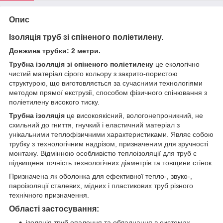
Опис
Ізоляція труб зі спіненого поліетилену.
Довжина трубки: 2 метри.
Трубна ізоляція зі спіненого поліетилену
це екологічно
чистий матеріал сірого кольору з закрито-пористою
структурою, що виготовляється за сучасними технологіями
методом прямої екструзії, способом фізичного спінювання з
поліетилену високого тиску.
Трубна ізоляція
це високоякісний, вологонепроникний, не
схильний до гниття, гнучкий і еластичний матеріал з
унікальними теплофізичними характеристиками. Являє собою
трубку з технологічним надрізом, призначеним для зручності
монтажу. Відмінною особливістю теплоізоляції для труб є
підвищена точність технологічних діаметрів та товщини стінок.
Призначена як оболонка для ефективної тепло-, звуко-,
пароізоляції сталевих, мідних і пластикових труб різного
технічного призначення.
Області застосування:
ізоляція труб опалення та обладнання в системах