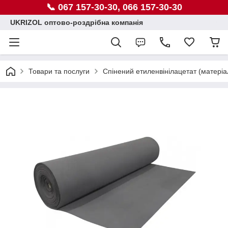
📞 067 157-30-30, 066 157-30-30
UKRIZOL оптово-роздрібна компанія
Товари та послуги
Спінений етиленвінілацетат (матеріа