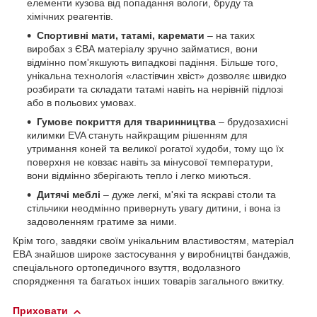
елементи кузова від попадання вологи, бруду та
хімічних реагентів.
Спортивні мати, татамі, каремати
– на таких
виробах з ЄВА матеріалу зручно займатися, вони
відмінно пом'якшують випадкові падіння. Більше того,
унікальна технологія «ластівчин хвіст» дозволяє швидко
розбирати та складати татамі навіть на нерівній підлозі
або в польових умовах.
Гумове покриття для тваринництва
– брудозахисні
килимки EVA стануть найкращим рішенням для
утримання коней та великої рогатої худоби, тому що їх
поверхня не ковзає навіть за мінусової температури,
вони відмінно зберігають тепло і легко миються.
Дитячі меблі
– дуже легкі, м'які та яскраві столи та
стільчики неодмінно привернуть увагу дитини, і вона із
задоволенням гратиме за ними.
Крім того, завдяки своїм унікальним властивостям, матеріал
ЕВА знайшов широке застосування у виробництві бандажів,
спеціального ортопедичного взуття, водолазного
спорядження та багатьох інших товарів загального вжитку.
Приховати