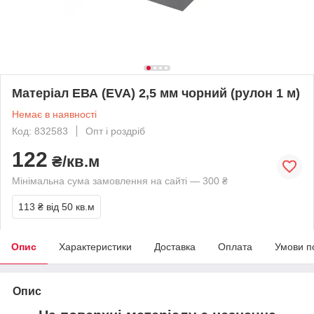
Матеріал ЕВА (EVA) 2,5 мм чорний (рулон 1 м)
Немає в наявності
Код: 832583
Опт і роздріб
122
₴/кв.м
Мінімальна сума замовлення на сайті — 300 ₴
113 ₴
від 50 кв.м
Опис
Характеристики
Доставка
Оплата
Умови п
Опис