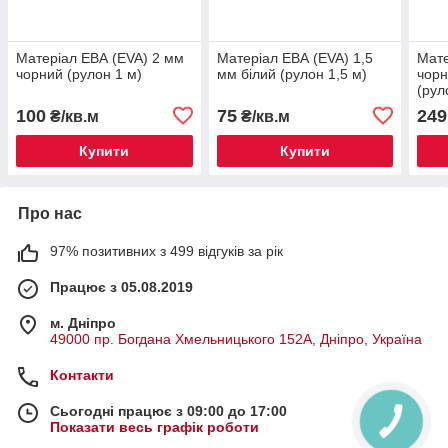
Матеріал ЕВА (EVA) 2 мм
Матеріал ЕВА (EVA) 1,5
Мате
чорний (рулон 1 м)
мм білий (рулон 1,5 м)
чор
(рул
100
75
249
₴/кв.м
₴/кв.м
Купити
Купити
Про нас
97% позитивних з 499 відгуків за рік
Працює з 05.08.2019
м. Дніпро
49000 пр. Богдана Хмельницького 152А, Дніпро, Україна
Контакти
Сьогодні працює з 09:00 до 17:00
КНОПКА
Показати весь графік роботи
ЗВ'ЯЗКУ