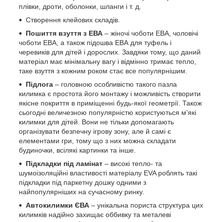
плівки, дроти, оболонки, шланги і т. д.
Створення клейових складів.
Пошиття взуття з ЕВА
– жіночі чоботи ЕВА, чоловічі
чоботи ЕВА, а також підошва ЕВА для туфель і
черевиків для дітей і дорослих. Завдяки тому, що даний
матеріал має мінімальну вагу і відмінно тримає тепло,
таке взуття з кожним роком стає все популярнішим.
Підлога
– головною особливістю такого пазла
килимка є простота його монтажу і можливість створити
якісне покриття в приміщенні будь-якої геометрії. Також
сьогодні величезною популярністю користуються м'які
килимки для дітей. Вони не тільки допомагають
організувати безпечну ігрову зону, але й самі є
елементами гри, тому що з них можна складати
будиночки, всілякі картинки та інше.
Підкладки під ламінат
– високі тепло- та
шумоізоляційні властивості матеріалу EVA роблять такі
підкладки під паркетну дошку одними з
найпопулярніших на сучасному ринку.
Автокилимки ЄВА
– унікальна пориста структура цих
килимків надійно захищає оббивку та металеві