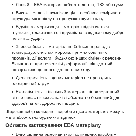
Легкий – ЕВА матеріал набагато легше, ПВХ або гуми.
Висока тепло - і шумоізоляція – особлива комірчаста
структура матеріалу не пропускає шум і холод.
Відмінна амортизація – матеріал відрізняється
гнучкістю, еластичністю і пружністю, завдяки чому добре
поглинає удари.
Зносостійкість – матеріал не боїться перепадів
температур, сильних морозів, прямих сонячних
променів, дії вологи і будь-яких інших хімічних речовин.
Більш того, при невеликій деформації, він здатний
повертатися до первозданного вигляду.
Діелектричність – даний матеріал не проводить
електричний струм.
Екологічність – гігієнічний матеріал і гіпоалергенний,
він не видає ніяких запахів і абсолютно безпечний для
здоров'я дітей, дорослих і тварин.
Широкий вибір кольорів – вироби з цього матеріалу можуть
мати абсолютно будь-який відтінок.
Область застосування ЕВА матеріалу
Виготовлення різноманітних полімерних виробів –