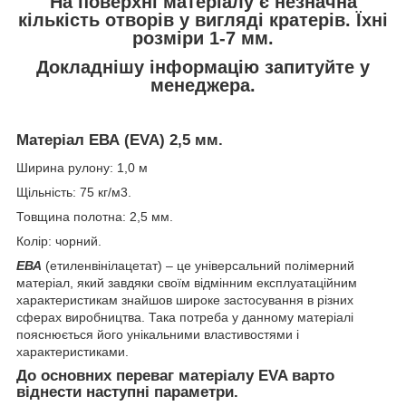
На поверхні матеріалу є незначна
кількість отворів у вигляді кратерів.
Їхні
розміри 1-7 мм.
Докладнішу інформацію запитуйте у
менеджера.
Матеріал ЕВА (EVA) 2,5 мм.
Ширина рулону: 1,0 м
Щільність: 75 кг/м3.
Товщина полотна: 2,5 мм.
Колір: чорний.
ЕВА
(етиленвінілацетат) – це універсальний полімерний
матеріал, який завдяки своїм відмінним експлуатаційним
характеристикам знайшов широке застосування в різних
сферах виробництва. Така потреба у данному матеріалі
пояснюється його унікальними властивостями і
характеристиками.
До основних переваг матеріалу EVA варто
віднести наступні параметри.