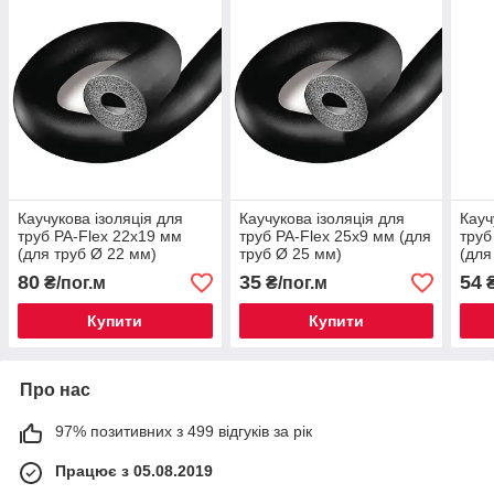
Каучукова ізоляція для
Каучукова ізоляція для
Кауч
труб PA-Flex 22х19 мм
труб PA-Flex 25х9 мм (для
труб
(для труб Ø 22 мм)
труб Ø 25 мм)
(для
80
35
54
₴/пог.м
₴/пог.м
₴
Купити
Купити
Про нас
97% позитивних з 499 відгуків за рік
Працює з 05.08.2019