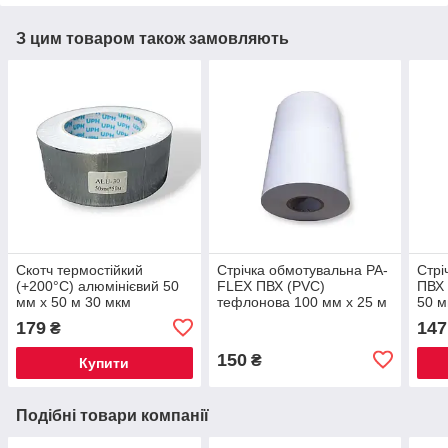
З цим товаром також замовляють
Скотч термостійкий
Стрічка обмотувальна PA-
Стрі
(+200°С) алюмінієвий 50
FLEX ПВХ (PVC)
ПВХ 
мм х 50 м 30 мкм
тефлонова 100 мм х 25 м
50 м
179
147
₴
150
₴
Купити
Подібні товари компанії