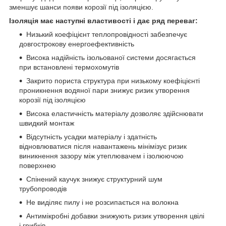
зменшує шанси появи корозії під ізоляцією.
Ізоляція має наступні властивості і дає ряд переваг:
Низький коефіцієнт теплопровідності забезпечує
довгострокову енергоефективність
Висока надійність ізольованої системи досягається
при встановлені термохомутів
Закрито пориста структура при низькому коефіцієнті
проникнення водяної пари знижує ризик утворення
корозії під ізоляцією
Висока еластичність матеріалу дозволяє здійснювати
швидкий монтаж
Відсутність усадки матеріалу і здатність
відновлюватися після навантажень мінімізує ризик
виникнення зазору між утеплювачем і ізолюючою
поверхнею
Спінений каучук знижує структурний шум
трубопроводів
Не виділяє пилу і не розсипається на волокна
Антимікробні добавки знижують ризик утворення цвілі
і грибків