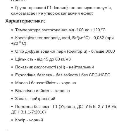
Група горючості Г1. Ізоляція не поширює полум'я,
самозагасає і не утворює капаючий ефект.
Характеристики:
Температура застосування від -100 до +120 ⁰С
Коефіцієнт теплопровідності, Вт/(м•°С) - 0,032 (при
+20 ⁰ С)
Опір дифузії водяної пари (фактор μ) - більше 8000
Щільність - від 45 до 60 кг/м3
Показник кислотності (pH) - нейтральний
Екологічна безпека - без азбесту і без CFC-HCFC
Масло і бензостійкість - хороша
Біологічна стійкість - хороша
Запах - нейтральний
Пожежна безпека - Г1 (Україна, ДСТУ Б В. 2.7-19-95,
ДБН В.1.1-7:2016)
Колір - чорний