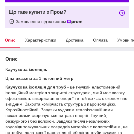
Що таке купити з Пром?
Замовлення під захистом
Опис
Характеристики
Доставка
Оплата
Умови п
Опис
Каучукова ізоляція.
Ціна вказана за 1 погонний метр
Каучукова ізоляція для труб
- це гнучкий еластомерний
ізоляційний матеріал з закритої структурою, який має високу
ефективність використання енергії і в той же час є економічно
вигідним. Закрита комірчаста структура з пароізоляцією.
Корозійностійкий. Завдяки чудовим теплоізоляційними
показниками скорочується витрата енергії. Гнучкий,
безкурного і без волокон. Завдяки тисячі незалежних
водовідштовхувальних осередків матеріал є вологостійким, не
потребує додаткової пароізоляції, зберігає труби сухими та