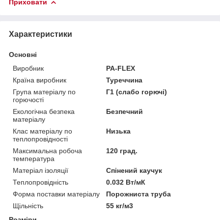
Приховати
Характеристики
Основні
Виробник
PA-FLEX
Країна виробник
Туреччина
Група матеріалу по
Г1 (слабо горючі)
горючості
Екологічна безпека
Безпечний
матеріалу
Клас матеріалу по
Низька
теплопровідності
Максимальна робоча
120 град.
температура
Матеріал ізоляції
Спінений каучук
Теплопровідність
0.032 Вт/мК
Форма поставки матеріалу
Порожниста труба
Щільність
55 кг/м3
Розміри