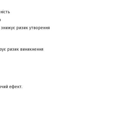
ність
в
и знижує ризик утворення
мізує ризик виникнення
ючий ефект.