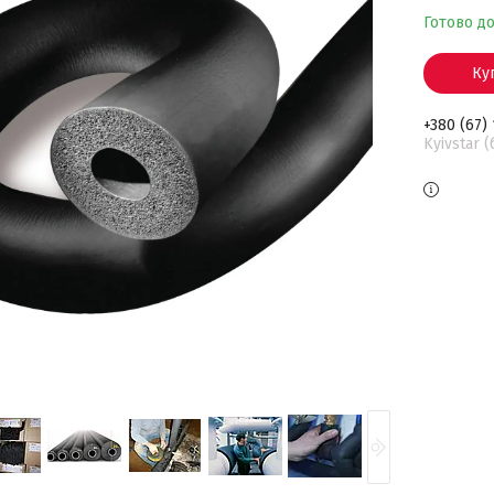
Готово д
Ку
+380 (67)
Kyivstar 