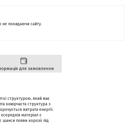
р не покидаючи сайту.
формація для замовлення
итої структурою, який має
ита комірчаста структура з
орочується витрата енергії.
 осередків матеріал є
є шанси появи корозії під