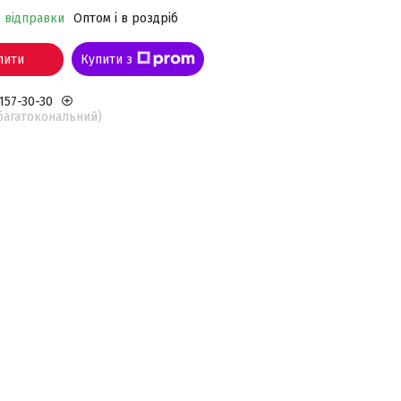
о відправки
Оптом і в роздріб
пити
Купити з
 157-30-30
(багатокональний)