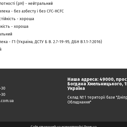
отності (pH) - нейтральний
зпека - без азбесту і без CFC-HCFC
стійкість - хороша
йкість - хороша
альний
а - Г1 (Україна, ДСТУ Б В. 2.7-19-95, ДБН В.1.1-7:2016)
й
Наша адреса: 49000, прос
Богдана Хмельницького, 15
Україна
-30
-30
Склад №1 території бази "Дніп
.com.ua
Обладнання"