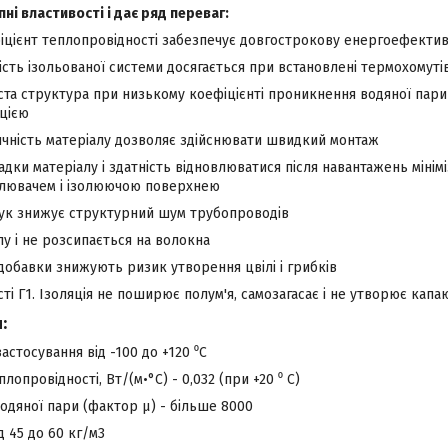
пні властивості і дає ряд переваг:
іцієнт теплопровідності забезпечує довгострокову енергоефектив
ість ізольованої системи досягається при встановлені термохомуті
ста структура при низькому коефіцієнті проникнення водяної пар
яцією
ичність матеріалу дозволяє здійснювати швидкий монтаж
садки матеріалу і здатність відновлюватися після навантажень міні
плювачем і ізолюючою поверхнею
чук знижує структурний шум трубопроводів
лу і не розсипається на волокна
добавки знижують ризик утворення цвілі і грибків
ті Г1. Ізоляція не поширює полум'я, самозагасає і не утворює капа
:
астосування від -100 до +120 ⁰С
лопровідності, Вт/(м•°С) - 0,032 (при +20 ⁰ С)
водяної пари (фактор μ) - більше 8000
д 45 до 60 кг/м3