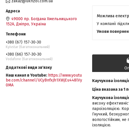
zakaz@ukrizol.com.ua
49000 пр. Богдана Хмельницького
У компанії підк
152А, Дніпро, Україна
+380 (67) 157-30-30
Kyivstar (багатокональний)
+380 (66) 157-30-30
Vodafone (багатокональний)
О
Наш канал в Youtube
https://www.youtu
be.com/channel/UCyBnfxJh1XWjEu448lVy
Каучукова ізоляці
0MA
Ціна вказана за 1 
Каучукова ізоляці
високу ефективніст
пароізоляцією. Кор
Гнучкий, безкурног
вологостійким, не 
ізоляцією.