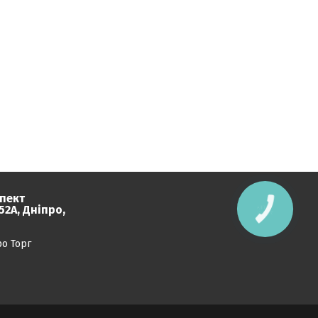
пект
2А, Дніпро,
КНОПКА
ЗВ'ЯЗКУ
ро Торг