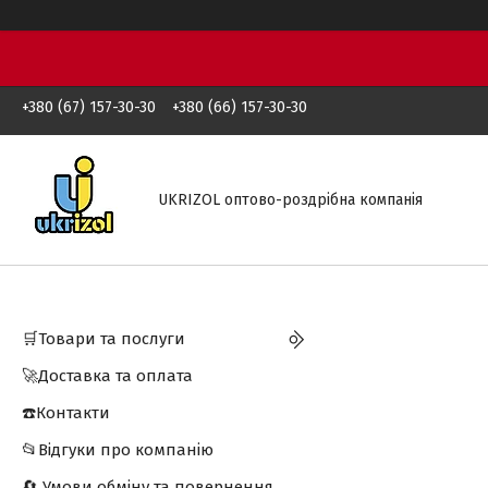
+380 (67) 157-30-30
+380 (66) 157-30-30
UKRIZOL оптово-роздрібна компанія
🛒Товари та послуги
🚀Доставка та оплата
☎️Контакти
📂Відгуки про компанію
🔄 Умови обміну та повернення