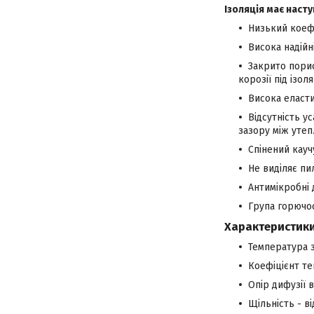
Ізоляція має насту
Низький коеф
Висока надійн
Закрито пори
корозії під ізол
Висока еласт
Відсутність у
зазору між уте
Спінений кау
Не виділяє пи
Антимікробні 
Група горючос
Характеристики
Температура з
Коефіцієнт теп
Опір дифузії 
Щільність - ві