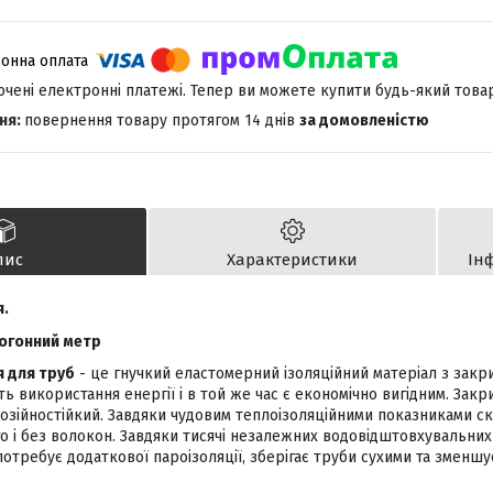
лючені електронні платежі. Тепер ви можете купити будь-який това
повернення товару протягом 14 днів
за домовленістю
пис
Характеристики
Ін
я.
погонний метр
я для труб
- це гнучкий еластомерний ізоляційний матеріал з закр
ь використання енергії і в той же час є економічно вигідним. Закр
озійностійкий. Завдяки чудовим теплоізоляційними показниками ск
о і без волокон. Завдяки тисячі незалежних водовідштовхувальних
потребує додаткової пароізоляції, зберігає труби сухими та зменшу