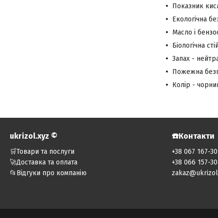
Показник кисл
Екологічна бе
Масло і бензо
Біологічна сті
Запах - нейтр
Пожежна безпек
Колір - чорни
ukrizol.xyz ©️
☎️Контакти
🛒Товари та послуги
+38 067 167-30
🚀Доставка та оплата
+38 066 157-30
📂Відгуки про компанію
zakaz@ukrizol