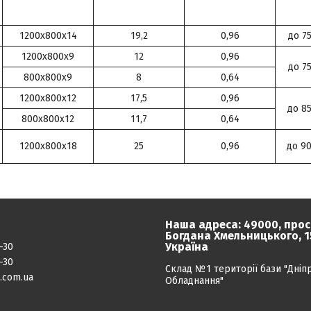
1200х800х14
19,2
0,96
до 7
1200х800х9
12
0,96
до 7
800х800х9
8
0,64
1200х800х12
17,5
0,96
до 8
800х800х12
11,7
0,64
1200х800х18
25
0,96
до 9
Наша адреса: 49000, прос
Богдана Хмельницького, 15
Україна
-30
-30
Склад №1 території бази "Дніп
.com.ua
Обладнання"