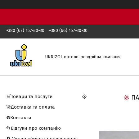
+380 (67) 157-30-30
+380 (66) 157-30-30
UKRIZOL оптово-роздрібна компанія
🛒Товари та послуги
ПА
🚀Доставка та оплата
☎️Контакти
📂Відгуки про компанію
🔄 Умови обміну та повернення