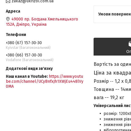
zakaz@ukrizol.com.ua
49000 пр. Богдана Хмельницького
152А, Дніпро, Україна
+380 (67) 157-30-30
Kyivstar (багатокональний)
О
+380 (66) 157-30-30
Vodafone (багатокональний)
Вартість за один
Ціна
за квадр
Наш канал в Youtube
https://www.youtu
Розмір
1,2 х 0,
--
be.com/channel/UCyBnfxJh1XWjEu448lVy
0MA
Товщина -- 14м
вага -- 19,2 кг
Універсальний лист
розмір: 1200х8
зниження рівн
зниження рівн
вібропоглинаю