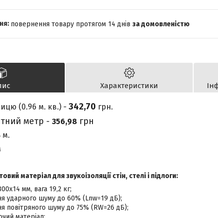
повернення товару протягом 14 днів
за домовленістю
пис
Характеристики
Ін
342,70
ицю (0.96 м. кв.) -
грн.
атний метр
-
грн
356,98
8 м.
м
овий матеріал для звукоізоляції стін, стелі і підлоги:
00х14 мм, вага 19,2 кг;
я ударного шуму до 60% (Lnw=19 дБ);
я повітряного шуму до 75% (RW=26 дБ);
чий матеріал;