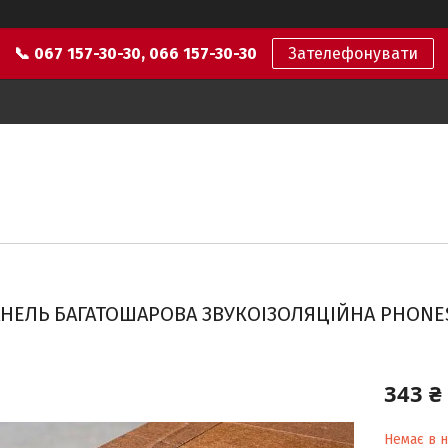
📞 067 157-30-30, 066 157-30-30
Зателефонувати
НЕЛЬ БАГАТОШАРОВА ЗВУКОІЗОЛЯЦІЙНА PHONEST
343 ₴
Немає в н