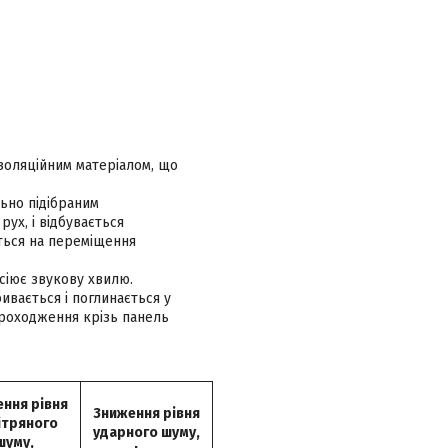
золяційним матеріалом, що
ьно підібраним
ух, і відбувається
ється на переміщення
сіює звукову хвилю.
ивається і поглинається у
проходження крізь панель
ння рівня
Зниження рівня
ітряного
ударного шуму,
шуму,