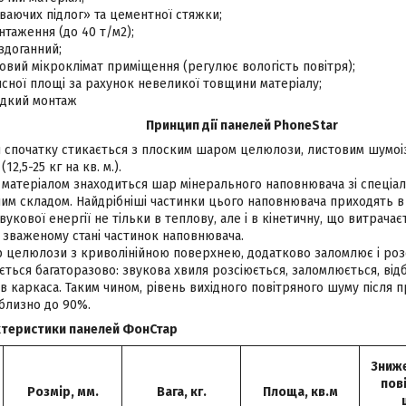
ваючих підлог» та цементної стяжки;
нтаження (до 40 т/м2);
здоганний;
вий мікроклімат приміщення (регулює вологість повітря);
сної площі за рахунок невеликої товщини матеріалу;
идкий монтаж
Принцип дії панелей PhoneStar
я спочатку стикається з плоским шаром целюлози, листовим шумоі
12,5-25 кг на кв. м.).
 матеріалом знаходиться шар мінерального наповнювача зі спеціал
м складом. Найдрібніші частинки цього наповнювача приходять в р
укової енергії не тільки в теплову, але і в кінетичну, що витрача
 зваженому стані частинок наповнювача.
р целюлози з криволінійною поверхнею, додатково заломлює і роз
ється багаторазово: звукова хвиля розсіюється, заломлюється, відб
в каркаса.
Таким чином, рівень вихідного повітряного шуму після 
близно до 90%.
ктеристики панелей ФонСтар
Зниже
пов
Розмір, мм.
Вага, кг.
Площа, кв.м