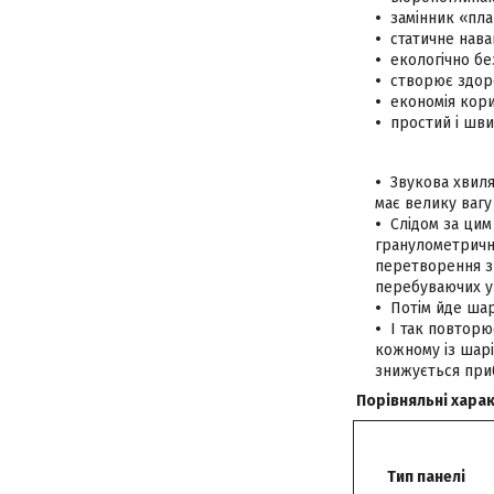
замінник «пла
статичне нава
екологічно бе
створює здоро
економія кори
простий і шв
Звукова хвил
має велику вагу (
Слідом за цим
гранулометрични
перетворення зв
перебуваючих у
Потім йде ша
І так повторю
кожному із шарі
знижується при
Порівняльні хара
Тип панелі