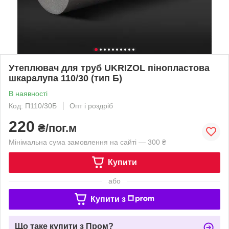
Утеплювач для труб UKRIZOL пінопластова
шкаралупа 110/30 (тип Б)
В наявності
Код: П110/30Б
Опт і роздріб
220
₴/пог.м
Мінімальна сума замовлення на сайті — 300 ₴
Купити
або
Купити з
Що таке купити з Пром?