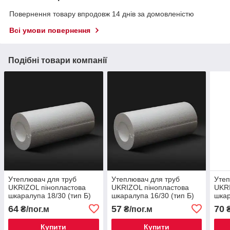
Повернення товару впродовж 14 днів за домовленістю
Всі умови повернення
Подібні товари компанії
Утеплювач для труб
Утеплювач для труб
Утеп
UKRIZOL пінопластова
UKRIZOL пінопластова
UKRI
шкаралупа 18/30 (тип Б)
шкаралупа 16/30 (тип Б)
шкар
64
57
70
₴/пог.м
₴/пог.м
₴
Купити
Купити