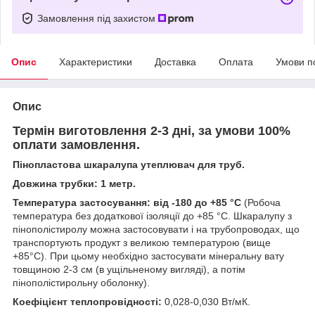
Замовлення під захистом
Опис
Характеристики
Доставка
Оплата
Умови п
Опис
Термін виготовлення 2-3 дні, за умови 100%
оплати замовлення.
Пінопластова шкаралупа утеплювач для труб.
Довжина трубки: 1 метр.
Температура застосування: від -180 до +85 °С
(Робоча
температура без додаткової ізоляції до +85 °С. Шкаралупу з
пінополістиролу можна застосовувати і на трубопроводах, що
транспортують продукт з великою температурою (вище
+85°С). При цьому необхідно застосувати мінеральну вату
товщиною 2-3 см (в ущільненому вигляді), а потім
пінополістирольну оболонку).
Коефіцієнт теплопровідності:
0,028-0,030 Вт/мК.