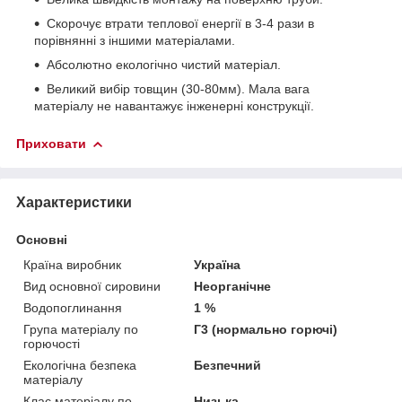
Скорочує втрати теплової енергії в 3-4 рази в
порівнянні з іншими матеріалами.
Абсолютно екологічно чистий матеріал.
Великий вибір товщин (30-80мм). Мала вага
матеріалу не навантажує інженерні конструкції.
Приховати
Характеристики
Основні
Країна виробник
Україна
Вид основної сировини
Неорганічне
Водопоглинання
1 %
Група матеріалу по
Г3 (нормально горючі)
горючості
Екологічна безпека
Безпечний
матеріалу
Клас матеріалу по
Низька