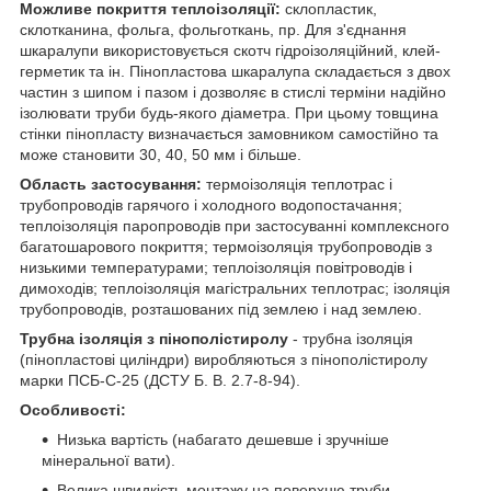
Можливе покриття теплоізоляції:
склопластик,
склотканина, фольга, фольготкань, пр. Для з'єднання
шкаралупи використовується скотч гідроізоляційний, клей-
герметик та ін. Пінопластова шкаралупа складається з двох
частин з шипом і пазом і дозволяє в стислі терміни надійно
ізолювати труби будь-якого діаметра. При цьому товщина
стінки пінопласту визначається замовником самостійно та
може становити 30, 40, 50 мм і більше.
Область застосування:
термоізоляція теплотрас і
трубопроводів гарячого і холодного водопостачання;
теплоізоляція паропроводів при застосуванні комплексного
багатошарового покриття; термоізоляція трубопроводів з
низькими температурами; теплоізоляція повітроводів і
димоходів; теплоізоляція магістральних теплотрас; ізоляція
трубопроводів, розташованих під землею і над землею.
Трубна ізоляція з пінополістиролу
- трубна ізоляція
(пінопластові циліндри) виробляються з пінополістиролу
марки ПСБ-С-25 (ДСТУ Б. В. 2.7-8-94).
Особливості:
Низька вартість (набагато дешевше і зручніше
мінеральної вати).
Велика швидкість монтажу на поверхню труби.