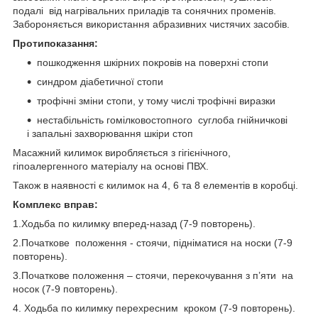
подалі від нагрівальних приладів та сонячних променів.
Забороняється використання абразивних чистячих засобів.
Протипоказання:
пошкодження шкірних покровів на поверхні стопи
синдром діабетичної стопи
трофічні зміни стопи, у тому числі трофічні виразки
нестабільність гомілковостопного суглоба гнійничкові
і запальні захворювання шкіри стоп
Масажний килимок виробляється з гігієнічного,
гіпоалергенного матеріалу на основі ПВХ.
Також в наявності є килимок на 4, 6 та 8 елементів в коробці.
Комплекс вправ:
1.Ходьба по килимку вперед-назад (7-9 повторень).
2.Початкове положення - стоячи, підніматися на носки (7-9
повторень).
3.Початкове положення – стоячи, перекочування з п’яти на
носок (7-9 повторень).
4. Ходьба по килимку перехресним кроком (7-9 повторень).