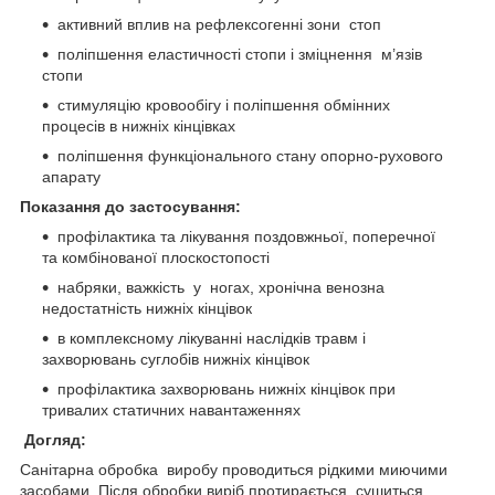
активний вплив на рефлексогенні зони стоп
поліпшення еластичності стопи і зміцнення м’язів
стопи
стимуляцію кровообігу і поліпшення обмінних
процесів в нижніх кінцівках
поліпшення функціонального стану опорно-рухового
апарату
Показання до застосування:
профілактика та лікування поздовжньої, поперечної
та комбінованої плоскостопості
набряки, важкість у ногах, хронічна венозна
недостатність нижніх кінцівок
в комплексному лікуванні наслідків травм і
захворювань суглобів нижніх кінцівок
профілактика захворювань нижніх кінцівок при
тривалих статичних навантаженнях
Догляд:
Санітарна обробка виробу проводиться рідкими миючими
засобами. Після обробки виріб протирається, сушиться