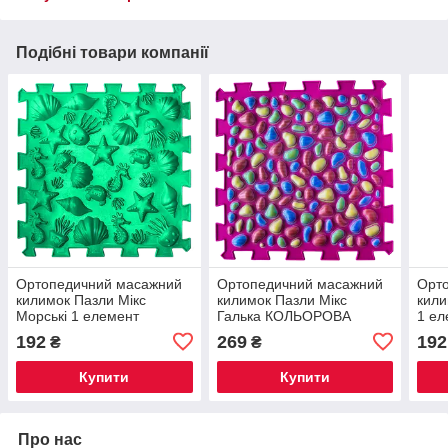
Подібні товари компанії
Ортопедичний масажний
Ортопедичний масажний
Орт
килимок Пазли Мікс
килимок Пазли Мікс
кили
Морські 1 елемент
Галька КОЛЬОРОВА
1 ел
Рожева 1 елемент
192
269
192
₴
₴
Купити
Купити
Про нас