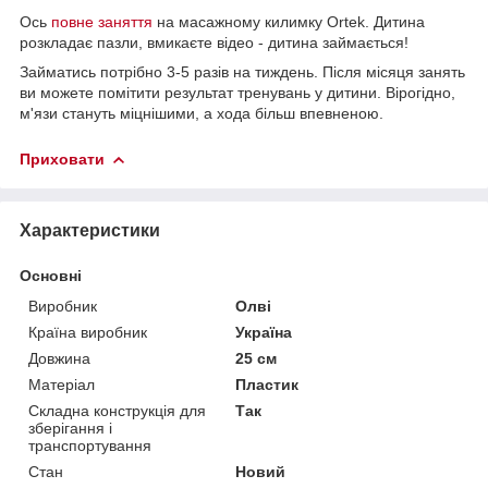
Ось
повне заняття
на масажному килимку Ortek. Дитина
розкладає пазли, вмикаєте відео - дитина займається!
Займатись потрібно 3-5 разів на тиждень. Після місяця занять
ви можете помітити результат тренувань у дитини. Вірогідно,
м'язи стануть міцнішими, а хода більш впевненою.
Приховати
Характеристики
Основні
Виробник
Олві
Країна виробник
Україна
Довжина
25 см
Матеріал
Пластик
Складна конструкція для
Так
зберігання і
транспортування
Стан
Новий