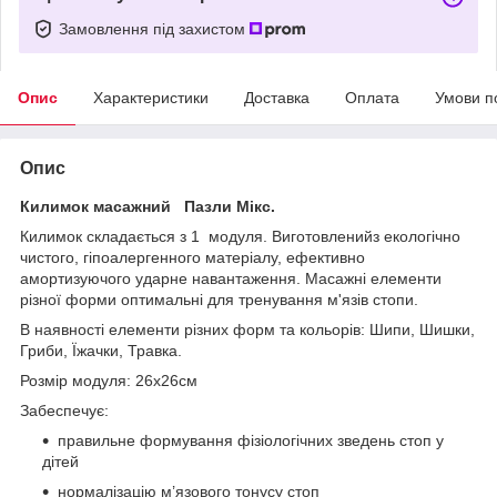
Замовлення під захистом
Опис
Характеристики
Доставка
Оплата
Умови п
Опис
Килимок масажний Пазли Мікс.
Килимок складається з 1 модуля. Виготовленийз екологічно
чистого, гіпоалергенного матеріалу, ефективно
амортизуючого ударне навантаження. Масажні елементи
різної форми оптимальні для тренування м'язів стопи.
В наявності елементи різних форм та кольорів: Шипи, Шишки,
Гриби, Їжачки, Травка.
Розмір модуля: 26x26см
Забеспечує:
правильне формування фізіологічних зведень стоп у
дітей
нормалізацію м’язового тонусу стоп