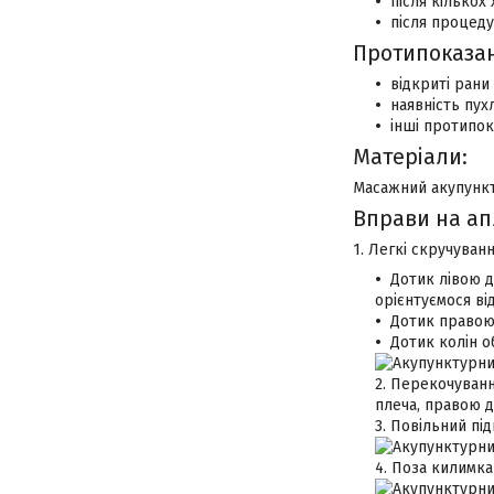
після кількох
після процеду
Протипоказа
відкриті рани
наявність пух
інші протипок
Матеріали:
Масажний акупункту
Вправи на апл
1. Легкі скручуван
Дотик лівою д
орієнтуємося від
Дотик правою 
Дотик колін о
2. Перекочуванн
плеча, правою д
3. Повільний під
4. Поза килимка