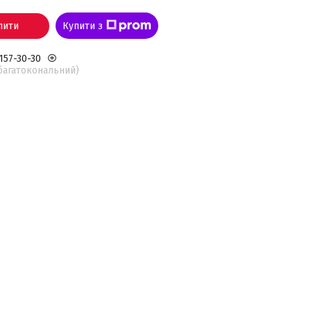
пити
Купити з
 157-30-30
(багатокональний)