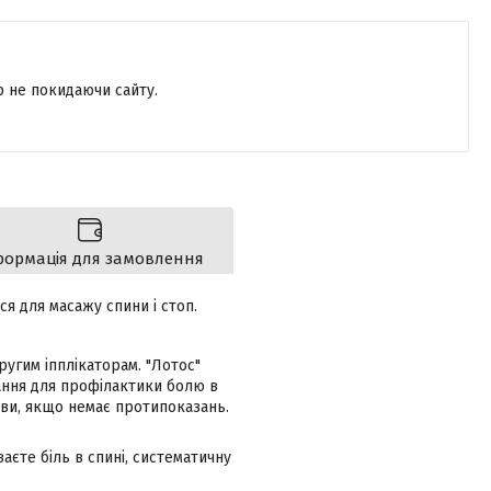
р не покидаючи сайту.
формація для замовлення
я для масажу спини і стоп.
угим іпплікаторам. "Лотос"
тання для профілактики болю в
ави, якщо немає протипоказань.
єте біль в спині, систематичну