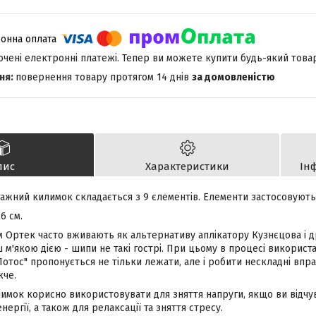
лючені електронні платежі. Тепер ви можете купити будь-який това
повернення товару протягом 14 днів
за домовленістю
пис
Характеристики
Ін
ажний килимок складається з 9 єлементів. Елементи застосовуютьс
6 см.
 Ортек часто вживають як альтернативу аплікатору Кузнєцова і др
ш м'якою дією - шипи не такі гострі. При цьому в процесі викорис
Лотос" пропонується не тільки лежати, але і робити нескладні впр
жче.
мок корисно використовувати для зняття напруги, якщо ви відчува
енергії, а також для релаксації та зняття стресу.