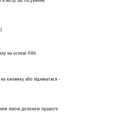
в місці застосування;
)
лу на основі ПВХ.
на килимку або підніматися -
киснем лівою долонею правого