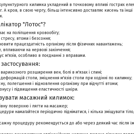
упунктурного килимка укладений в точковому впливі гострих елем
. А кров, в свою чергу, більш інтенсивно доставляє кисень та інші
к.
лікатор "Лотос"?
ає на поліпшення кровообігу;
 стресу, втоми і безсоння;
новити працездатність організму після фізичних навантажень;
у, впливаючи на нервові закінчення;
с м'язів, особливо в поєднанні з вправами.
 застосування:
варикозного розширення вен, болі в м'язах і спині;
деформацій стопи, зміцнення м'язів стопи при ходінні по килимку;
сну, полегшення і відновлення організму при відчутті втоми;
онусу і підвищення еластичності шкіри.
вувати масажний килимок:
івну поверхню і лягти на масажер;
едури намагайтеся періодично підніматися, і кілька зміщувати тіл
ажну процедуру рекомендується до або через деякий час після їж