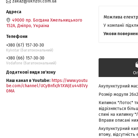
zakaz@ukrizol.com.ua
49000 пр. Богдана Хмельницького
У компанії підк
152А, Дніпро, Україна
+380 (67) 157-30-30
Kyivstar (багатокональний)
+380 (66) 157-30-30
Vodafone (багатокональний)
О
Наш канал в Youtube
https://www.youtu
be.com/channel/UCyBnfxJh1XWjEu448lVy
Акупунктурний мас
0MA
Розмір модуля 26x2
Килимок "Лотос" тм
відрізняється біль
спині на килимку "
Вправи описані ни
Акупунктурний кили
втому, відсутність 