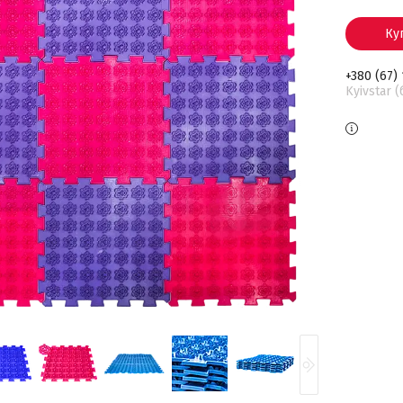
Ку
+380 (67)
Kyivstar 