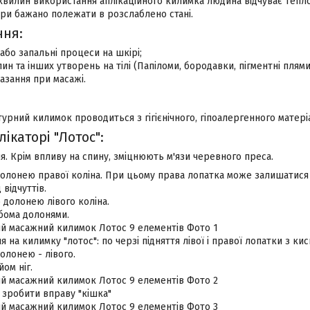
 хвилин використання аплікаційного килимка людина відчуває тепло 
ри бажано полежати в розслаблено стані.
ння:
 або запальні процеси на шкірі;
лин та інших утворень на тілі (Папіломи, бородавки, пігментні плями
азання при масажі.
рний килимок проводиться з гігієнічного, гіпоалергенного матеріа
ікаторі "Лотос":
ня. Крім впливу на спину, зміцнюють м'язи черевного преса.
олонею правої коліна. При цьому права лопатка може залишатися 
 відчуттів.
долонею лівого коліна.
бома долонями.
я на килимку "лотос": по черзі підняття лівої і правої лопатки з 
олонею - лівого.
йом ніг.
 зробити вправу "кішка"