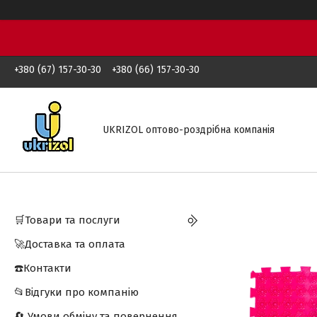
+380 (67) 157-30-30
+380 (66) 157-30-30
UKRIZOL оптово-роздрібна компанія
🛒Товари та послуги
🚀Доставка та оплата
☎️Контакти
📂Відгуки про компанію
🔄 Умови обміну та повернення