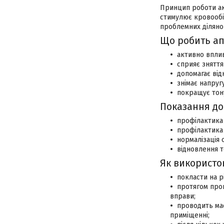
Принцип роботи ак
стимулює кровообіг
проблемних діляно
Що робить ап
активно вплив
сприяє зняття
допомагає від
знімає напруг
покращує тону
Показання до
профілактика 
профілактика 
нормалізація 
відновлення т
Як використо
покласти на р
протягом проц
вправи;
проводить мас
приміщенні;