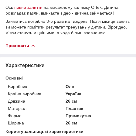
Ось
повне заняття
на масажному килимку Ortek. Дитина
розкладає пазли, вмикаєте відео - дитина займається!
Займатись потрібно 3-5 разів на тиждень. Після місяця занять
ви можете помітити результат тренувань у дитини. Вірогідно,
м'язи стануть міцнішими, а хода більш впевненою.
Приховати
Характеристики
Основні
Виробник
Олві
Країна виробник
Україна
Довжина
26 см
Матеріал
Пластик
Форма
Прямокутна
Ширина
26 см
Користувальницькі характеристики