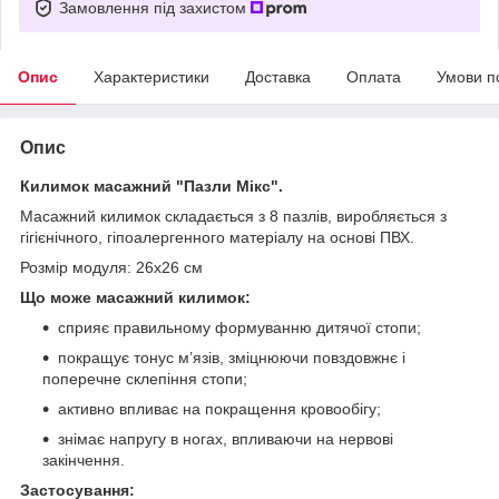
Замовлення під захистом
Опис
Характеристики
Доставка
Оплата
Умови п
Опис
Килимок масажний "Пазли Мікс".
Масажний килимок складається з 8 пазлів, виробляється з
гігієнічного, гіпоалергенного матеріалу на основі ПВХ.
Розмір модуля: 26x26 см
Що може масажний килимок:
сприяє правильному формуванню дитячої стопи;
покращує тонус м’язів, зміцнюючи повздовжнє і
поперечне склепіння стопи;
активно впливає на покращення кровообігу;
знімає напругу в ногах, впливаючи на нервові
закінчення.
Застосування: