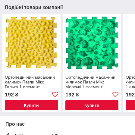
Подібні товари компанії
Ортопедичний масажний
Ортопедичний масажний
Орт
килимок Пазли Мікс
килимок Пазли Мікс
кили
Галька 1 елемент
Морські 1 елемент
1 ел
192
192
192
₴
₴
Купити
Купити
Про нас