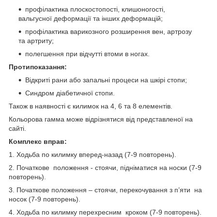
профілактика плоскостопості, клишоногості,
вальгусної деформації та інших деформацій;
профілактика варикозного розширення вен, артрозу
та артриту;
полегшення при відчутті втоми в ногах.
Протипоказання:
Відкриті рани або запальні процеси на шкірі стопи;
Синдром діабетичної стопи.
Також в наявності є килимок на 4, 6 та 8 елементів.
Кольорова гамма може відрізнятися від представленої на
сайті.
Комплекс вправ:
1. Ходьба по килимку вперед-назад (7-9 повторень).
2. Початкове положення - стоячи, підніматися на носки (7-9
повторень).
3. Початкове положення – стоячи, перекочування з п’яти на
носок (7-9 повторень).
4. Ходьба по килимку перехресним кроком (7-9 повторень).