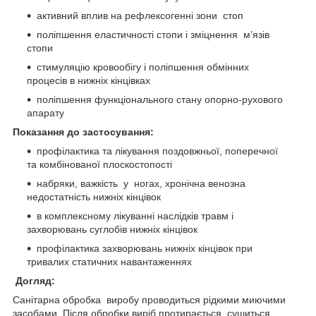
активний вплив на рефлексогенні зони стоп
поліпшення еластичності стопи і зміцнення м’язів
стопи
стимуляцію кровообігу і поліпшення обмінних
процесів в нижніх кінцівках
поліпшення функціонального стану опорно-рухового
апарату
Показання до застосування:
профілактика та лікування поздовжньої, поперечної
та комбінованої плоскостопості
набряки, важкість у ногах, хронічна венозна
недостатність нижніх кінцівок
в комплексному лікуванні наслідків травм і
захворювань суглобів нижніх кінцівок
профілактика захворювань нижніх кінцівок при
тривалих статичних навантаженнях
Догляд:
Санітарна обробка виробу проводиться рідкими миючими
засобами. Після обробки виріб протирається, сушиться