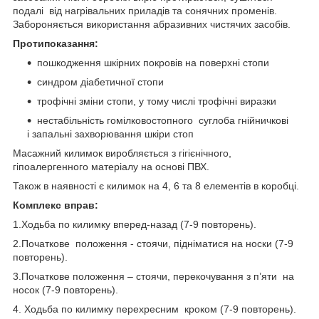
подалі від нагрівальних приладів та сонячних променів.
Забороняється використання абразивних чистячих засобів.
Протипоказання:
пошкодження шкірних покровів на поверхні стопи
синдром діабетичної стопи
трофічні зміни стопи, у тому числі трофічні виразки
нестабільність гомілковостопного суглоба гнійничкові
і запальні захворювання шкіри стоп
Масажний килимок виробляється з гігієнічного,
гіпоалергенного матеріалу на основі ПВХ.
Також в наявності є килимок на 4, 6 та 8 елементів в коробці.
Комплекс вправ:
1.Ходьба по килимку вперед-назад (7-9 повторень).
2.Початкове положення - стоячи, підніматися на носки (7-9
повторень).
3.Початкове положення – стоячи, перекочування з п’яти на
носок (7-9 повторень).
4. Ходьба по килимку перехресним кроком (7-9 повторень).