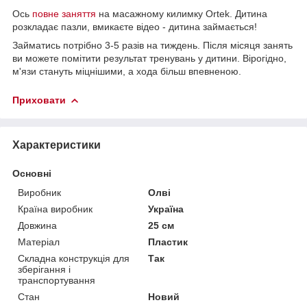
Ось
повне заняття
на масажному килимку Ortek. Дитина
розкладає пазли, вмикаєте відео - дитина займається!
Займатись потрібно 3-5 разів на тиждень. Після місяця занять
ви можете помітити результат тренувань у дитини. Вірогідно,
м'язи стануть міцнішими, а хода більш впевненою.
Приховати
Характеристики
Основні
Виробник
Олві
Країна виробник
Україна
Довжина
25 см
Матеріал
Пластик
Складна конструкція для
Так
зберігання і
транспортування
Стан
Новий