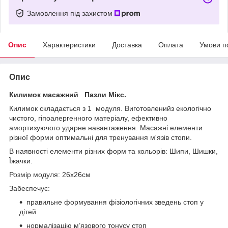
Замовлення під захистом
Опис
Характеристики
Доставка
Оплата
Умови п
Опис
Килимок масажний Пазли Мікс.
Килимок складається з 1 модуля. Виготовленийз екологічно
чистого, гіпоалергенного матеріалу, ефективно
амортизуючого ударне навантаження. Масажні елементи
різної форми оптимальні для тренування м'язів стопи.
В наявності елементи різних форм та кольорів: Шипи, Шишки,
Їжачки.
Розмір модуля: 26x26см
Забеспечує:
правильне формування фізіологічних зведень стоп у
дітей
нормалізацію м’язового тонусу стоп