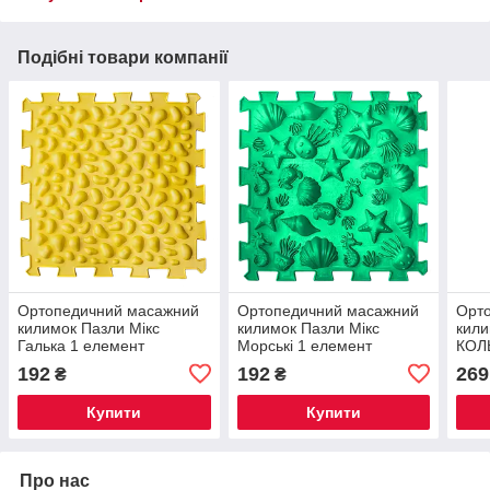
Подібні товари компанії
Ортопедичний масажний
Ортопедичний масажний
Орт
килимок Пазли Мікс
килимок Пазли Мікс
кили
Галька 1 елемент
Морські 1 елемент
КОЛ
еле
192
192
269
₴
₴
Купити
Купити
Про нас