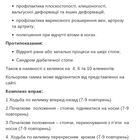
профілактика плоскостопості, клишоногості,
вальгусної деформації та інших деформацій;
профілактика варикозного розширення вен, артрозу
та артриту;
полегшення при відчутті втоми в ногах.
Протипоказання:
Відкриті рани або запальні процеси на шкірі стопи;
Синдром діабетичної стопи.
Також в наявності є килимок на 4, 6 та 10 елементів.
Кольорова гамма може відрізнятися від представленої на
сайті.
Комплекс вправ:
1.Ходьба по килимку вперед-назад (7-9 повторень).
2.Початкове положення - стоячи, підніматися на носки (7-9
повторень).
3.Початкове положення – стоячи, перекочування з п’яти на
носок (7-9 повторень).
4. Ходьба по килимку перехресним кроком (7-9 повторень).