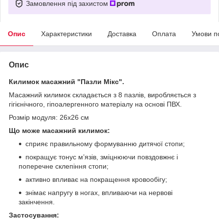
Замовлення під захистом
Опис
Характеристики
Доставка
Оплата
Умови п
Опис
Килимок масажний "Пазли Мікс".
Масажний килимок складається з 8 пазлів, виробляється з
гігієнічного, гіпоалергенного матеріалу на основі ПВХ.
Розмір модуля: 26x26 см
Що може масажний килимок:
сприяє правильному формуванню дитячої стопи;
покращує тонус м’язів, зміцнюючи повздовжнє і
поперечне склепіння стопи;
активно впливає на покращення кровообігу;
знімає напругу в ногах, впливаючи на нервові
закінчення.
Застосування: