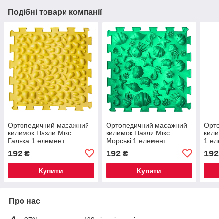
Подібні товари компанії
Ортопедичний масажний
Ортопедичний масажний
Орт
килимок Пазли Мікс
килимок Пазли Мікс
кили
Галька 1 елемент
Морські 1 елемент
1 ел
192
192
192
₴
₴
Купити
Купити
Про нас