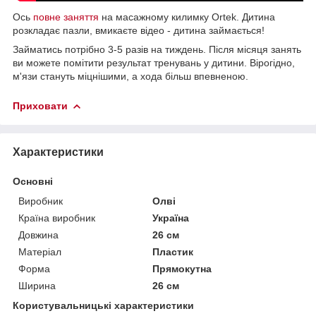
Ось
повне заняття
на масажному килимку Ortek. Дитина
розкладає пазли, вмикаєте відео - дитина займається!
Займатись потрібно 3-5 разів на тиждень. Після місяця занять
ви можете помітити результат тренувань у дитини. Вірогідно,
м'язи стануть міцнішими, а хода більш впевненою.
Приховати
Характеристики
Основні
Виробник
Олві
Країна виробник
Україна
Довжина
26 см
Матеріал
Пластик
Форма
Прямокутна
Ширина
26 см
Користувальницькі характеристики