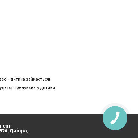
ео - дитина займається!
зультат тренувань у дитини.
пект
2А, Дніпро,