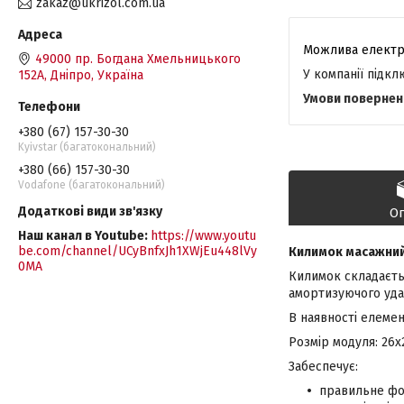
zakaz@ukrizol.com.ua
49000 пр. Богдана Хмельницького
У компанії підк
152А, Дніпро, Україна
+380 (67) 157-30-30
Kyivstar (багатокональний)
+380 (66) 157-30-30
Vodafone (багатокональний)
О
Наш канал в Youtube
https://www.youtu
be.com/channel/UCyBnfxJh1XWjEu448lVy
Килимок масажний
0MA
Килимок складаєтьс
амортизуючого уда
В наявності елеме
Розмір модуля: 26
Забеспечує:
правильне фор