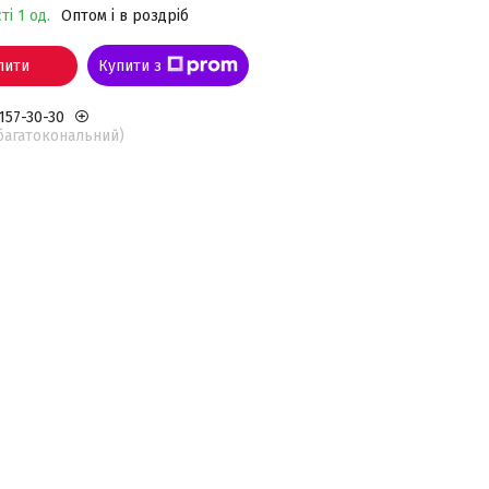
ті 1 од.
Оптом і в роздріб
пити
Купити з
 157-30-30
(багатокональний)