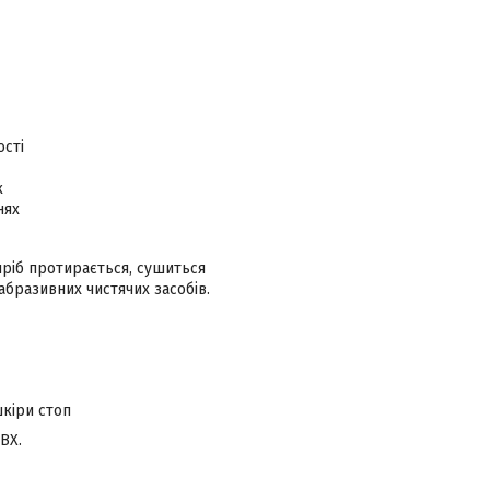
ості
к
нях
иріб протирається, сушиться
абразивних чистячих засобів.
шкіри стоп
ВХ.