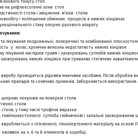
м’язового тонусу стоп
ив на рефлексогенні зони стоп
астичності стопи і зміцнення м’язів стопи
овообігу і поліпшення обмінних процесів в нижніх кінцівках
ункціонального стану опорно-рухового апарату
осування:
та лікування поздовжньої, поперечної та комбінованої плоскостоп
ість у ногах, хронічна венозна недостатність нижніх кінцівок
у лікуванні наслідків травм і захворювань суглобів нижніх кінціво
 захворювань нижніх кінцівок при тривалих статичних навантажен
 виробу проводиться рідкими миючими засобами. Після обробки в
льних приладів та сонячних променів. Забороняється використання 
шкірних покровів на поверхні стопи
тичної стопи
 стопи, у тому числі трофічні виразки
ь гомілковостопного суглоба гнійничкові і запальні захворювання 
иробляється з гігієнічного, гіпоалергенного матеріалу на основі П
 килимок на 4, 6 та 8 елементів в коробці.