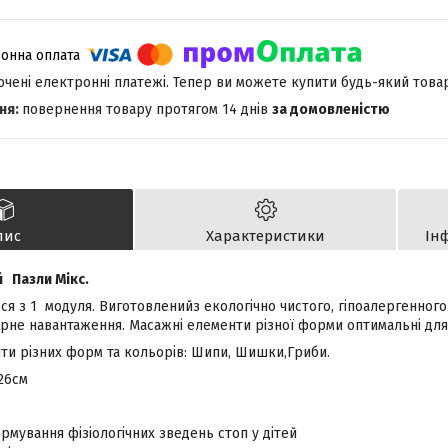
лючені електронні платежі. Тепер ви можете купити будь-який това
повернення товару протягом 14 днів
за домовленістю
пис
Характеристики
Ін
 Пазли Мікс.
я з 1 модуля. Виготовленийз екологічно чистого, гіпоалергенного
рне навантаження. Масажні елементи різної форми оптимальні для 
нти різних форм та кольорів: Шипи, Шишки,Гриби.
x26см
мування фізіологічних зведень стоп у дітей