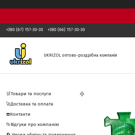
+380 (67) 157-30-30
+380 (66) 157-30-30
UKRIZOL оптово-роздрібна компанія
🛒Товари та послуги
🚀Доставка та оплата
☎️Контакти
📂Відгуки про компанію
🔄 Умови обміну та повернення