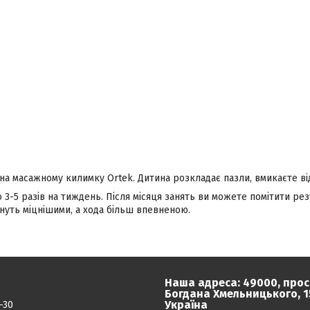
на масажному килимку Ortek. Дитина розкладає пазли, вмикаєте від
 3-5 разів на тиждень. Після місяця занять ви можете помітити ре
тануть міцнішими, а хода більш впевненою.
Наша адреса: 49000, прос
Богдана Хмельницького, 15
Україна
-30