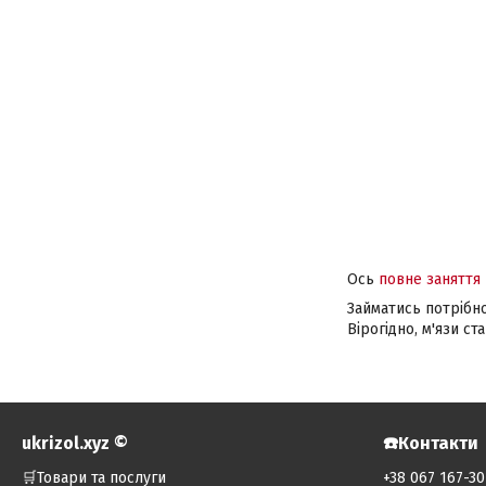
Ось
повне заняття
Займатись потрібно
Вірогідно, м'язи с
ukrizol.xyz ©️
☎️Контакти
🛒Товари та послуги
+38 067 167-30