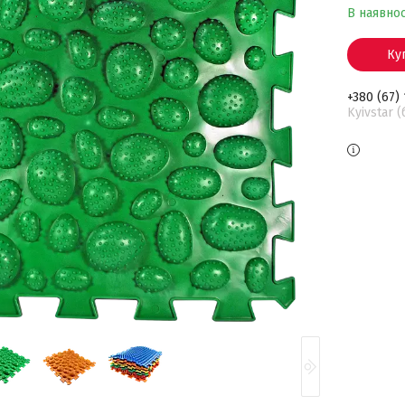
В наявнос
Ку
+380 (67)
Kyivstar 