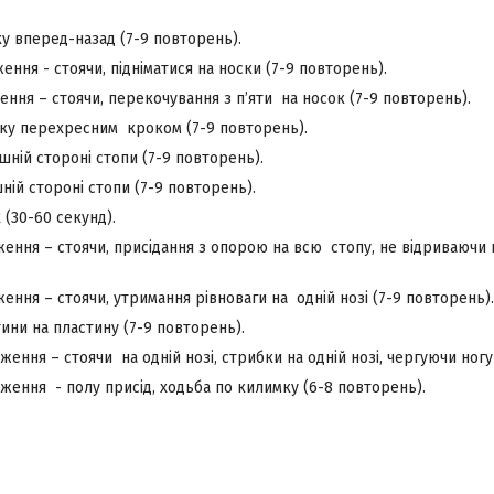
у вперед-назад (7-9 повторень).
ння - стоячи, підніматися на носки (7-9 повторень).
ння – стоячи, перекочування з п’яти на носок (7-9 повторень).
мку перехресним кроком (7-9 повторень).
ішній стороні стопи (7-9 повторень).
шній стороні стопи (7-9 повторень).
 (30-60 секунд).
ення – стоячи, присідання з опорою на всю стопу, не відриваючи п
ення – стоячи, утримання рівноваги на одній нозі (7-9 повторень).
тини на пластину (7-9 повторень).
ження – стоячи на одній нозі, стрибки на одній нозі, чергуючи ногу
ження - полу присід, ходьба по килимку (6-8 повторень).