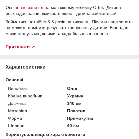
Ось
повне заняття
на масажному килимку Ortek. Дитина
розкладає пазли, вмикаєте відео - дитина займається!
Займатись потрібно 3-5 разів на тиждень. Після місяця занять
ви можете помітити результат тренувань у дитини. Вірогідно,
м'язи стануть міцнішими, а хода більш впевненою.
Приховати
Характеристики
Основні
Виробник
Олві
Країна виробник
Україна
Довжина
140 см
Матеріал
Пластик
Форма
Прямокутна
Ширина
40 см
Користувальницькі характеристики