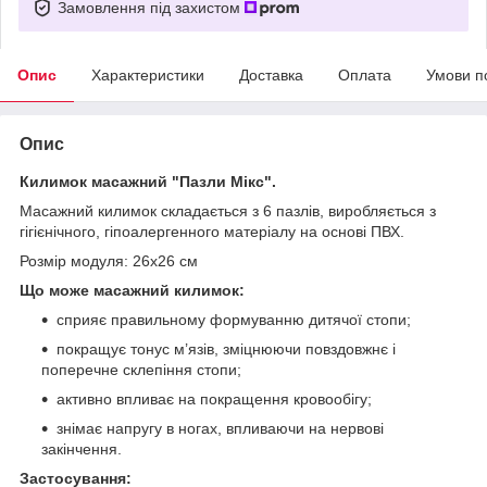
Замовлення під захистом
Опис
Характеристики
Доставка
Оплата
Умови п
Опис
Килимок масажний "Пазли Мікс".
Масажний килимок складається з 6 пазлів, виробляється з
гігієнічного, гіпоалергенного матеріалу на основі ПВХ.
Розмір модуля: 26x26 см
Що може масажний килимок:
сприяє правильному формуванню дитячої стопи;
покращує тонус м’язів, зміцнюючи повздовжнє і
поперечне склепіння стопи;
активно впливає на покращення кровообігу;
знімає напругу в ногах, впливаючи на нервові
закінчення.
Застосування: