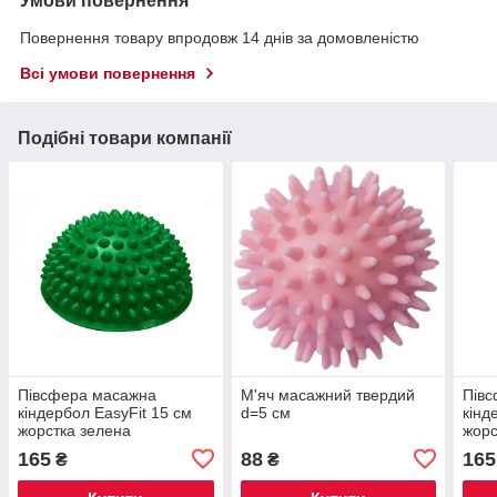
Умови повернення
Повернення товару впродовж 14 днів за домовленістю
Всі умови повернення
Подібні товари компанії
Півсфера масажна
М'яч масажний твердий
Пів
кіндербол EasyFit 15 см
d=5 см
кінд
жорстка зелена
жорс
165
88
165
₴
₴