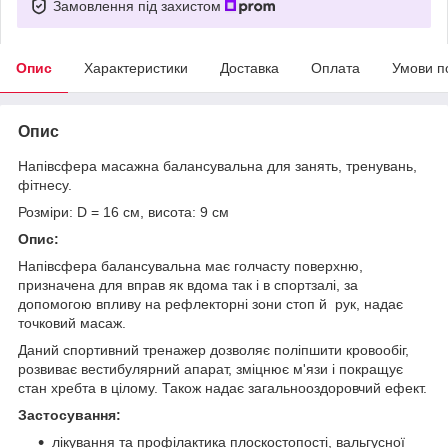
Замовлення під захистом
Опис
Характеристики
Доставка
Оплата
Умови п
Опис
Напівсфера масажна балансувальна для занять, тренувань,
фітнесу.
Розміри: D = 16 см, висота: 9 см
Опис:
Напівсфера балансувальна має голчасту поверхню,
призначена для вправ як вдома так і в спортзалі, за
допомогою впливу на рефлекторні зони стоп й рук, надає
точковий масаж.
Даний спортивний тренажер дозволяє поліпшити кровообіг,
розвиває вестибулярний апарат, зміцнює м'язи і покращує
стан хребта в цілому. Також надає загальнооздоровчий ефект.
Застосування:
лікування та профілактика плоскостопості, вальгусної